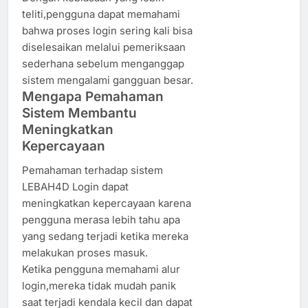
teliti,pengguna dapat memahami
bahwa proses login sering kali bisa
diselesaikan melalui pemeriksaan
sederhana sebelum menganggap
sistem mengalami gangguan besar.
Mengapa Pemahaman
Sistem Membantu
Meningkatkan
Kepercayaan
Pemahaman terhadap sistem
LEBAH4D Login dapat
meningkatkan kepercayaan karena
pengguna merasa lebih tahu apa
yang sedang terjadi ketika mereka
melakukan proses masuk.
Ketika pengguna memahami alur
login,mereka tidak mudah panik
saat terjadi kendala kecil dan dapat