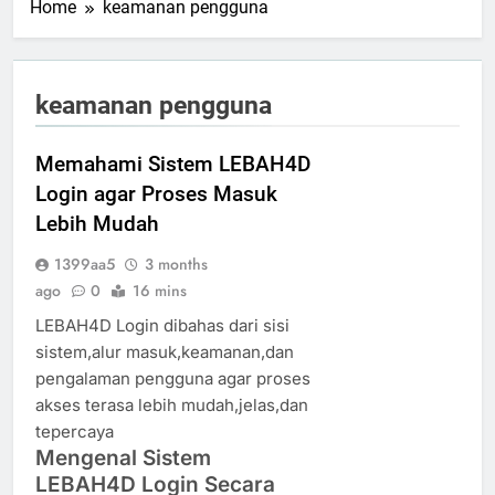
Home
keamanan pengguna
keamanan pengguna
Memahami Sistem LEBAH4D
Login agar Proses Masuk
Lebih Mudah
1399aa5
3 months
ago
0
16 mins
LEBAH4D Login dibahas dari sisi
sistem,alur masuk,keamanan,dan
pengalaman pengguna agar proses
akses terasa lebih mudah,jelas,dan
tepercaya
Mengenal Sistem
LEBAH4D Login Secara