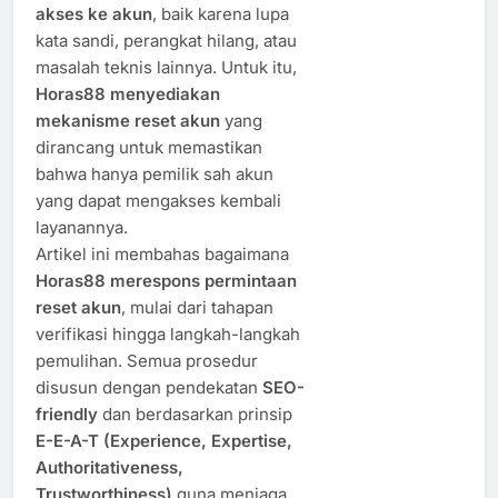
akses ke akun
, baik karena lupa
kata sandi, perangkat hilang, atau
masalah teknis lainnya. Untuk itu,
Horas88 menyediakan
mekanisme reset akun
yang
dirancang untuk memastikan
bahwa hanya pemilik sah akun
yang dapat mengakses kembali
layanannya.
Artikel ini membahas bagaimana
Horas88 merespons permintaan
reset akun
, mulai dari tahapan
verifikasi hingga langkah-langkah
pemulihan. Semua prosedur
disusun dengan pendekatan
SEO-
friendly
dan berdasarkan prinsip
E-E-A-T (Experience, Expertise,
Authoritativeness,
Trustworthiness)
guna menjaga