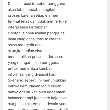
Dalam situasi tersebut,pengguna
akan lebih mudah mengikuti
proses karena setiap elemen
terlihat jelas dan tidak memerlukan
interpretasi berlebihan.
Contoh lainnya adalah pengguna
lama yang gagal masuk karena
salah mengetik data
akun,kemudian sistem
menampilkan pesan sederhana
yang mengarahkan pengguna
untuk memeriksa kembali
informasi yang dimasukkan.
Skenario seperti ini menunjukkan
bahwa kemudahan login bukan
hanya ditentukan oleh kecepatan
halaman,tetapi juga oleh kejelasan
alur,pesan sistem,dan desain yang
membantu pengguna memperbaiki