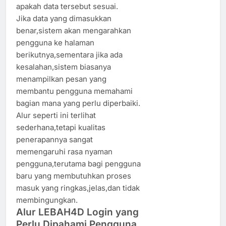
apakah data tersebut sesuai.
Jika data yang dimasukkan
benar,sistem akan mengarahkan
pengguna ke halaman
berikutnya,sementara jika ada
kesalahan,sistem biasanya
menampilkan pesan yang
membantu pengguna memahami
bagian mana yang perlu diperbaiki.
Alur seperti ini terlihat
sederhana,tetapi kualitas
penerapannya sangat
memengaruhi rasa nyaman
pengguna,terutama bagi pengguna
baru yang membutuhkan proses
masuk yang ringkas,jelas,dan tidak
membingungkan.
Alur LEBAH4D Login yang
Perlu Dipahami Pengguna