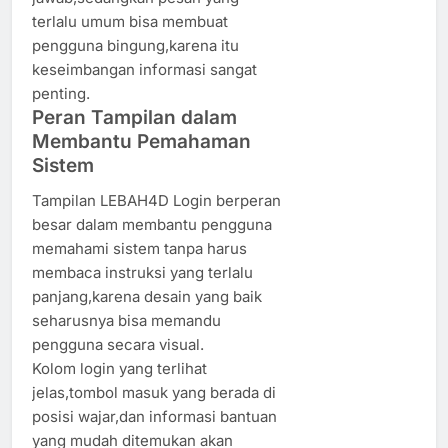
terlalu umum bisa membuat
pengguna bingung,karena itu
keseimbangan informasi sangat
penting.
Peran Tampilan dalam
Membantu Pemahaman
Sistem
Tampilan LEBAH4D Login berperan
besar dalam membantu pengguna
memahami sistem tanpa harus
membaca instruksi yang terlalu
panjang,karena desain yang baik
seharusnya bisa memandu
pengguna secara visual.
Kolom login yang terlihat
jelas,tombol masuk yang berada di
posisi wajar,dan informasi bantuan
yang mudah ditemukan akan