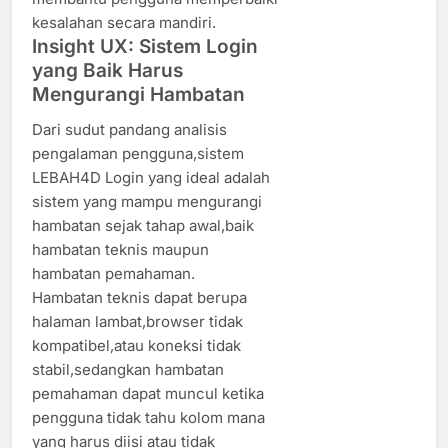
kesalahan secara mandiri.
Insight UX: Sistem Login
yang Baik Harus
Mengurangi Hambatan
Dari sudut pandang analisis
pengalaman pengguna,sistem
LEBAH4D Login yang ideal adalah
sistem yang mampu mengurangi
hambatan sejak tahap awal,baik
hambatan teknis maupun
hambatan pemahaman.
Hambatan teknis dapat berupa
halaman lambat,browser tidak
kompatibel,atau koneksi tidak
stabil,sedangkan hambatan
pemahaman dapat muncul ketika
pengguna tidak tahu kolom mana
yang harus diisi atau tidak