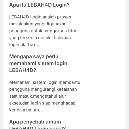
Apa itu LEBAH4D Login?
LEBAH4D Login adalah proses
masuk akun yang digunakan
pengguna untuk mengakses fitur
yang tersedia melalui halaman
login platform.
Mengapa saya perlu
memahami sistem login
LEBAH4D?
Memahami sistem login membantu
pengguna mengurangi kesalahan
saat masuk,mengetahui alur
akses,dan lebih siap menghadapi
kendala umum.
Apa penyebab umum
LEBAH4D Login gagal?