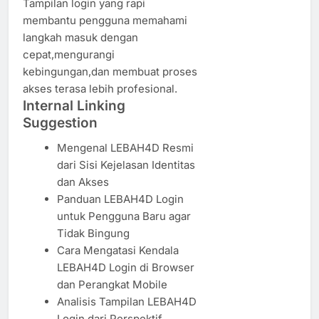
Tampilan login yang rapi
membantu pengguna memahami
langkah masuk dengan
cepat,mengurangi
kebingungan,dan membuat proses
akses terasa lebih profesional.
Internal Linking
Suggestion
Mengenal LEBAH4D Resmi
dari Sisi Kejelasan Identitas
dan Akses
Panduan LEBAH4D Login
untuk Pengguna Baru agar
Tidak Bingung
Cara Mengatasi Kendala
LEBAH4D Login di Browser
dan Perangkat Mobile
Analisis Tampilan LEBAH4D
Login dari Perspektif