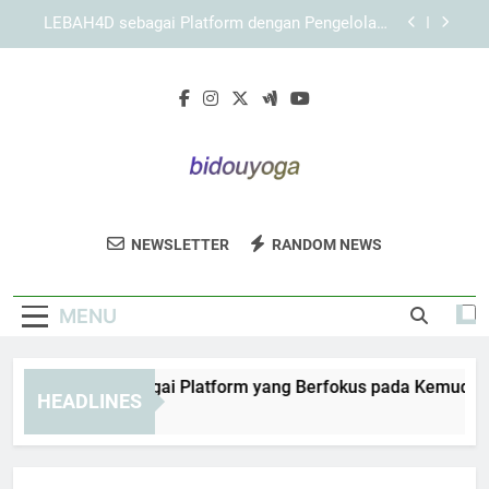
Skip
Panduan Mengatur Penggunaan KAYA787 agar
to
Lebih Efektif
content
KAYA787 sebagai Platform dengan Sistem Adaptif
dan Mudah Dipelajari
EDWINSLOT sebagai Platform yang Berfokus
pada Kemudahan Navigasi
LEBAH4D sebagai Platform dengan Pengelolaan
Fitur yang Terorganisir
Bidou Yoga
Panduan Mengatur Penggunaan KAYA787 agar
Nikmati Kelas Yoga Dan Panduan
Lebih Efektif
NEWSLETTER
RANDOM NEWS
Kesehatan Holistik Di Bidou Yoga. Untuk
KAYA787 sebagai Platform dengan Sistem Adaptif
dan Mudah Dipelajari
Kesejahteraan Tubuh Dan Pikiran.
MENU
WINSLOT sebagai Platform yang Berfokus pada Kemudahan N
HEADLINES
Weeks Ago