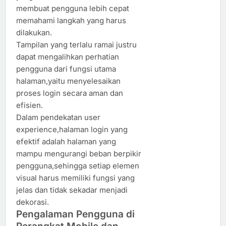
membuat pengguna lebih cepat
memahami langkah yang harus
dilakukan.
Tampilan yang terlalu ramai justru
dapat mengalihkan perhatian
pengguna dari fungsi utama
halaman,yaitu menyelesaikan
proses login secara aman dan
efisien.
Dalam pendekatan user
experience,halaman login yang
efektif adalah halaman yang
mampu mengurangi beban berpikir
pengguna,sehingga setiap elemen
visual harus memiliki fungsi yang
jelas dan tidak sekadar menjadi
dekorasi.
Pengalaman Pengguna di