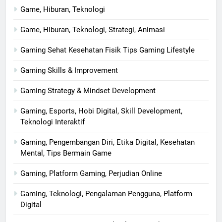
Game, Hiburan, Teknologi
Game, Hiburan, Teknologi, Strategi, Animasi
Gaming Sehat Kesehatan Fisik Tips Gaming Lifestyle
Gaming Skills & Improvement
Gaming Strategy & Mindset Development
Gaming, Esports, Hobi Digital, Skill Development,
Teknologi Interaktif
Gaming, Pengembangan Diri, Etika Digital, Kesehatan
Mental, Tips Bermain Game
Gaming, Platform Gaming, Perjudian Online
Gaming, Teknologi, Pengalaman Pengguna, Platform
Digital