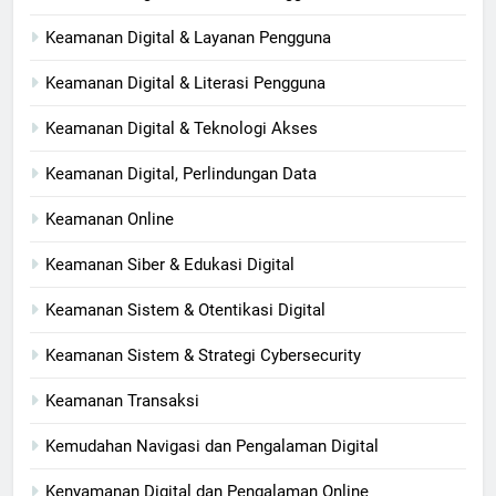
Keamanan Digital & Layanan Pengguna
Keamanan Digital & Literasi Pengguna
Keamanan Digital & Teknologi Akses
Keamanan Digital, Perlindungan Data
Keamanan Online
Keamanan Siber & Edukasi Digital
Keamanan Sistem & Otentikasi Digital
Keamanan Sistem & Strategi Cybersecurity
Keamanan Transaksi
Kemudahan Navigasi dan Pengalaman Digital
Kenyamanan Digital dan Pengalaman Online