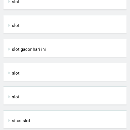
slot
slot
slot gacor hari ini
slot
slot
situs slot