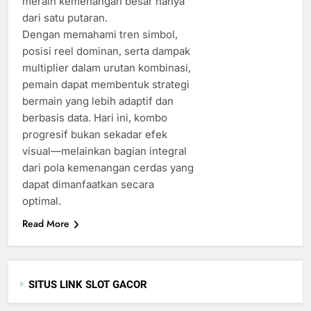
meraih kemenangan besar hanya
dari satu putaran.
Dengan memahami tren simbol,
posisi reel dominan, serta dampak
multiplier dalam urutan kombinasi,
pemain dapat membentuk strategi
bermain yang lebih adaptif dan
berbasis data. Hari ini, kombo
progresif bukan sekadar efek
visual—melainkan bagian integral
dari pola kemenangan cerdas yang
dapat dimanfaatkan secara
optimal.
Read More
SITUS LINK SLOT GACOR