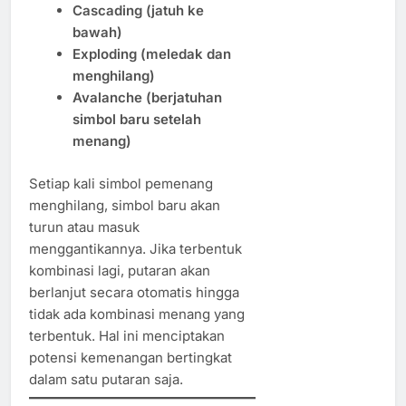
Cascading (jatuh ke
bawah)
Exploding (meledak dan
menghilang)
Avalanche (berjatuhan
simbol baru setelah
menang)
Setiap kali simbol pemenang
menghilang, simbol baru akan
turun atau masuk
menggantikannya. Jika terbentuk
kombinasi lagi, putaran akan
berlanjut secara otomatis hingga
tidak ada kombinasi menang yang
terbentuk. Hal ini menciptakan
potensi kemenangan bertingkat
dalam satu putaran saja.