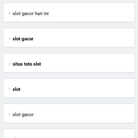
slot gacor hari ini
slot gacor
situs toto slot
slot
slot gacor