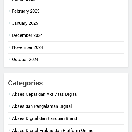
February 2025
January 2025
December 2024
November 2024
October 2024
Categories
Akses Cepat dan Aktivitas Digital
Akses dan Pengalaman Digital
Akses Digital dan Panduan Brand
Akses Digital Praktis dan Platform Online