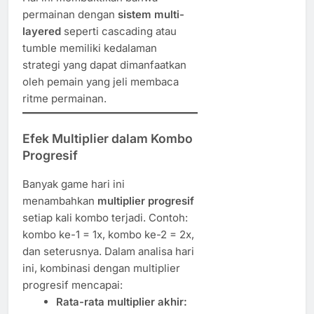
permainan dengan
sistem multi-
layered
seperti cascading atau
tumble memiliki kedalaman
strategi yang dapat dimanfaatkan
oleh pemain yang jeli membaca
ritme permainan.
Efek Multiplier dalam Kombo
Progresif
Banyak game hari ini
menambahkan
multiplier progresif
setiap kali kombo terjadi. Contoh:
kombo ke-1 = 1x, kombo ke-2 = 2x,
dan seterusnya. Dalam analisa hari
ini, kombinasi dengan multiplier
progresif mencapai:
Rata-rata multiplier akhir: