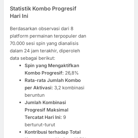
Statistik Kombo Progresif
Hari Ini
Berdasarkan observasi dari 8
platform permainan terpopuler dan
70.000 sesi spin yang dianalisis
dalam 24 jam terakhir, diperoleh
data sebagai berikut:
Spin yang Mengaktifkan
Kombo Progresif:
26,8%
Rata-rata Jumlah Kombo
per Aktivasi:
3,2 kombinasi
beruntun
Jumlah Kombinasi
Progresif Maksimal
Tercatat Hari Ini:
9
berturut-turut
Kontribusi terhadap Total