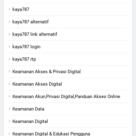
kaya787
kaya787 alternatif
kaya787 link alternatif
kaya787 login
kaya787 rtp
Keamanan Akses & Privasi Digital
Keamanan Akses Digital
Keamanan Akun,Privasi Digital,Panduan Akses Online
Keamanan Data
Keamanan Digital
Keamanan Digital & Edukasi Pengguna