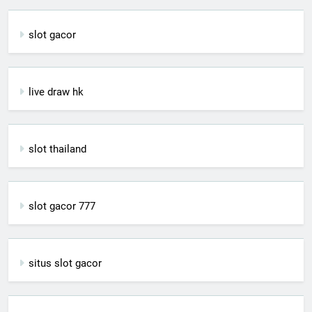
slot gacor
live draw hk
slot thailand
slot gacor 777
situs slot gacor