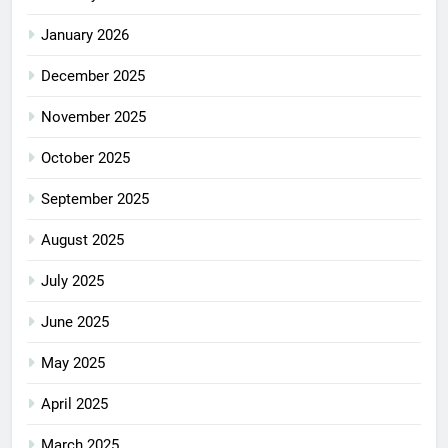
January 2026
December 2025
November 2025
October 2025
September 2025
August 2025
July 2025
June 2025
May 2025
April 2025
March 2025