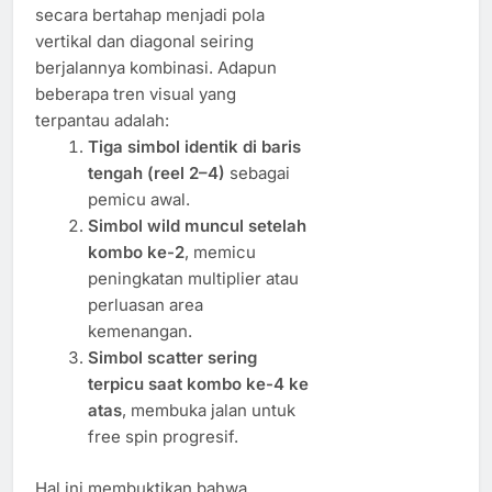
secara bertahap menjadi pola
vertikal dan diagonal seiring
berjalannya kombinasi. Adapun
beberapa tren visual yang
terpantau adalah:
Tiga simbol identik di baris
tengah (reel 2–4)
sebagai
pemicu awal.
Simbol wild muncul setelah
kombo ke-2
, memicu
peningkatan multiplier atau
perluasan area
kemenangan.
Simbol scatter sering
terpicu saat kombo ke-4 ke
atas
, membuka jalan untuk
free spin progresif.
Hal ini membuktikan bahwa