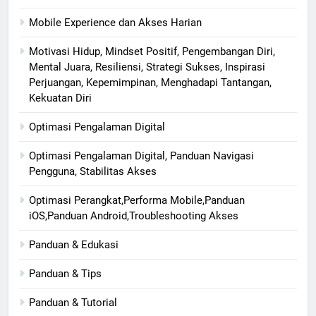
Mobile Experience dan Akses Harian
Motivasi Hidup, Mindset Positif, Pengembangan Diri,
Mental Juara, Resiliensi, Strategi Sukses, Inspirasi
Perjuangan, Kepemimpinan, Menghadapi Tantangan,
Kekuatan Diri
Optimasi Pengalaman Digital
Optimasi Pengalaman Digital, Panduan Navigasi
Pengguna, Stabilitas Akses
Optimasi Perangkat,Performa Mobile,Panduan
iOS,Panduan Android,Troubleshooting Akses
Panduan & Edukasi
Panduan & Tips
Panduan & Tutorial