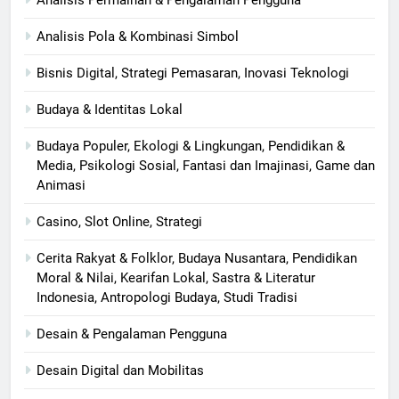
Analisis Pola & Kombinasi Simbol
Bisnis Digital, Strategi Pemasaran, Inovasi Teknologi
Budaya & Identitas Lokal
Budaya Populer, Ekologi & Lingkungan, Pendidikan &
Media, Psikologi Sosial, Fantasi dan Imajinasi, Game dan
Animasi
Casino, Slot Online, Strategi
Cerita Rakyat & Folklor, Budaya Nusantara, Pendidikan
Moral & Nilai, Kearifan Lokal, Sastra & Literatur
Indonesia, Antropologi Budaya, Studi Tradisi
Desain & Pengalaman Pengguna
Desain Digital dan Mobilitas