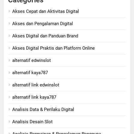
Akses Cepat dan Aktivitas Digital
Akses dan Pengalaman Digital
Akses Digital dan Panduan Brand
Akses Digital Praktis dan Platform Online
alternatif edwinslot
alternatif kaya787
alternatif link edwinslot
alternatif link kaya787
Analisis Data & Perilaku Digital
Analisis Desain Slot
Analisis Permainan & Pengalaman Pengguna