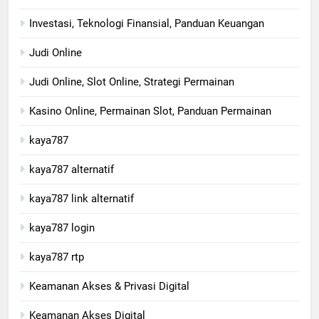
Investasi, Teknologi Finansial, Panduan Keuangan
Judi Online
Judi Online, Slot Online, Strategi Permainan
Kasino Online, Permainan Slot, Panduan Permainan
kaya787
kaya787 alternatif
kaya787 link alternatif
kaya787 login
kaya787 rtp
Keamanan Akses & Privasi Digital
Keamanan Akses Digital