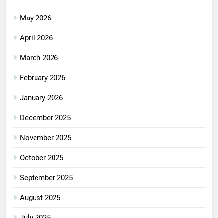
May 2026
April 2026
March 2026
February 2026
January 2026
December 2025
November 2025
October 2025
September 2025
August 2025
July 2025