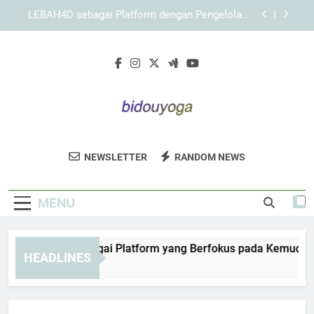
Skip
Panduan Mengatur Penggunaan KAYA787 agar
to
Lebih Efektif
content
KAYA787 sebagai Platform dengan Sistem Adaptif
dan Mudah Dipelajari
EDWINSLOT sebagai Platform yang Berfokus
pada Kemudahan Navigasi
LEBAH4D sebagai Platform dengan Pengelolaan
Fitur yang Terorganisir
Bidou Yoga
Panduan Mengatur Penggunaan KAYA787 agar
Nikmati Kelas Yoga Dan Panduan
Lebih Efektif
NEWSLETTER
RANDOM NEWS
Kesehatan Holistik Di Bidou Yoga. Untuk
KAYA787 sebagai Platform dengan Sistem Adaptif
dan Mudah Dipelajari
Kesejahteraan Tubuh Dan Pikiran.
MENU
WINSLOT sebagai Platform yang Berfokus pada Kemudahan N
HEADLINES
Weeks Ago