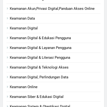
Keamanan Akun,Privasi Digital,Panduan Akses Online
Keamanan Data
Keamanan Digital
Keamanan Digital & Edukasi Pengguna
Keamanan Digital & Layanan Pengguna
Keamanan Digital & Literasi Pengguna
Keamanan Digital & Teknologi Akses
Keamanan Digital, Perlindungan Data
Keamanan Online
Keamanan Siber & Edukasi Digital
Keamanan Sistem & Otentikasi Digital