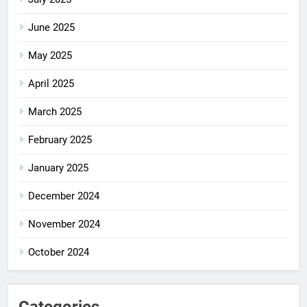
June 2025
May 2025
April 2025
March 2025
February 2025
January 2025
December 2024
November 2024
October 2024
Categories