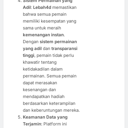
Sistem Permainan yang
Adil
:
Lebah4d
memastikan
bahwa semua pemain
memiliki kesempatan yang
sama untuk meraih
kemenangan instan
.
Dengan
sistem permainan
yang adil
dan
transparansi
tinggi
, pemain tidak perlu
khawatir tentang
ketidakadilan dalam
permainan. Semua pemain
dapat merasakan
kesenangan dan
mendapatkan hadiah
berdasarkan keterampilan
dan keberuntungan mereka.
Keamanan Data yang
Terjamin
: Platform ini