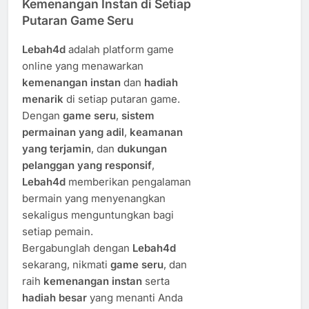
Kemenangan Instan di Setiap
Putaran Game Seru
Lebah4d
adalah platform game
online yang menawarkan
kemenangan instan
dan
hadiah
menarik
di setiap putaran game.
Dengan
game seru
,
sistem
permainan yang adil
,
keamanan
yang terjamin
, dan
dukungan
pelanggan yang responsif
,
Lebah4d
memberikan pengalaman
bermain yang menyenangkan
sekaligus menguntungkan bagi
setiap pemain.
Bergabunglah dengan
Lebah4d
sekarang, nikmati
game seru
, dan
raih
kemenangan instan
serta
hadiah besar
yang menanti Anda