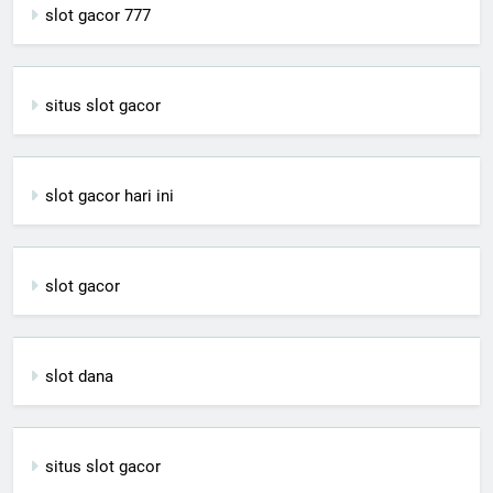
slot gacor 777
situs slot gacor
slot gacor hari ini
slot gacor
slot dana
situs slot gacor