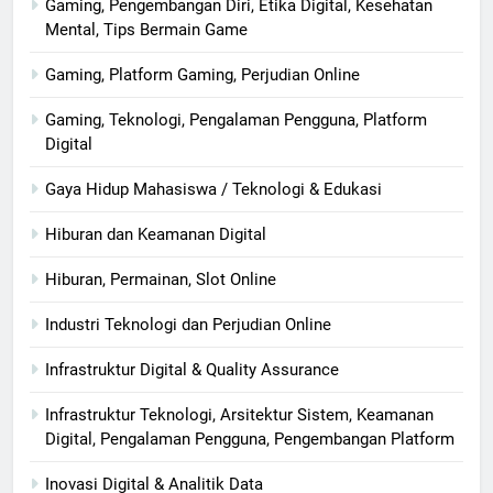
Gaming, Pengembangan Diri, Etika Digital, Kesehatan
Mental, Tips Bermain Game
Gaming, Platform Gaming, Perjudian Online
Gaming, Teknologi, Pengalaman Pengguna, Platform
Digital
Gaya Hidup Mahasiswa / Teknologi & Edukasi
Hiburan dan Keamanan Digital
Hiburan, Permainan, Slot Online
Industri Teknologi dan Perjudian Online
Infrastruktur Digital & Quality Assurance
Infrastruktur Teknologi, Arsitektur Sistem, Keamanan
Digital, Pengalaman Pengguna, Pengembangan Platform
Inovasi Digital & Analitik Data