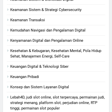
Keamanan Sistem & Strategi Cybersecurity
Keamanan Transaksi
Kemudahan Navigasi dan Pengalaman Digital
Kenyamanan Digital dan Pengalaman Online
Kesehatan & Kebugaran, Kesehatan Mental, Pola Hidup
Sehat, Manajemen Energi, Self-Care
Keuangan Digital & Teknologi Siber
Keuangan Pribadi
Konsep dan Sistem Layanan Digital
Lebah4D, judi slot online, slot terpercaya, permainan judi,
strategi menang, platform slot, perjudian online, RTP
tinggi, permainan slot populer