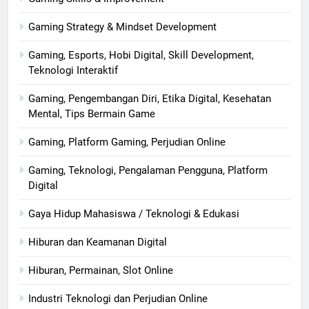
Gaming Strategy & Mindset Development
Gaming, Esports, Hobi Digital, Skill Development,
Teknologi Interaktif
Gaming, Pengembangan Diri, Etika Digital, Kesehatan
Mental, Tips Bermain Game
Gaming, Platform Gaming, Perjudian Online
Gaming, Teknologi, Pengalaman Pengguna, Platform
Digital
Gaya Hidup Mahasiswa / Teknologi & Edukasi
Hiburan dan Keamanan Digital
Hiburan, Permainan, Slot Online
Industri Teknologi dan Perjudian Online