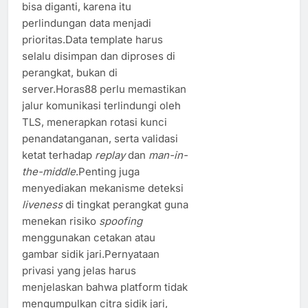
bisa diganti, karena itu
perlindungan data menjadi
prioritas.Data template harus
selalu disimpan dan diproses di
perangkat, bukan di
server.Horas88 perlu memastikan
jalur komunikasi terlindungi oleh
TLS, menerapkan rotasi kunci
penandatanganan, serta validasi
ketat terhadap
replay
dan
man-in-
the-middle
.Penting juga
menyediakan mekanisme deteksi
liveness
di tingkat perangkat guna
menekan risiko
spoofing
menggunakan cetakan atau
gambar sidik jari.Pernyataan
privasi yang jelas harus
menjelaskan bahwa platform tidak
mengumpulkan citra sidik jari,