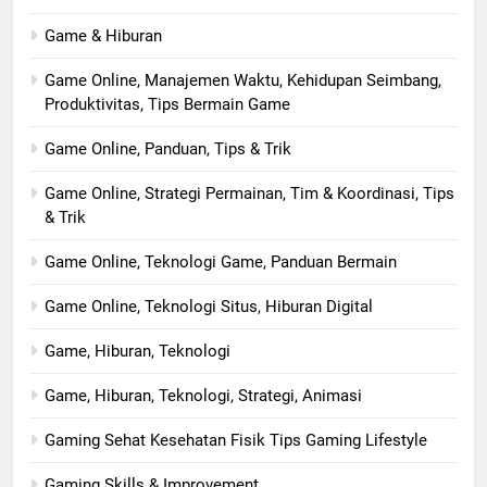
Game & Hiburan
Game Online, Manajemen Waktu, Kehidupan Seimbang,
Produktivitas, Tips Bermain Game
Game Online, Panduan, Tips & Trik
Game Online, Strategi Permainan, Tim & Koordinasi, Tips
& Trik
Game Online, Teknologi Game, Panduan Bermain
Game Online, Teknologi Situs, Hiburan Digital
Game, Hiburan, Teknologi
Game, Hiburan, Teknologi, Strategi, Animasi
Gaming Sehat Kesehatan Fisik Tips Gaming Lifestyle
Gaming Skills & Improvement