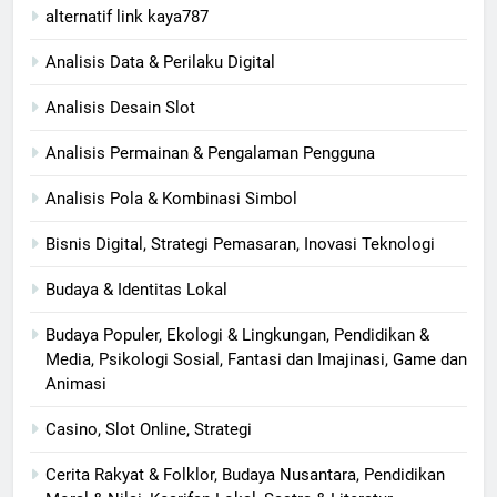
alternatif link kaya787
Analisis Data & Perilaku Digital
Analisis Desain Slot
Analisis Permainan & Pengalaman Pengguna
Analisis Pola & Kombinasi Simbol
Bisnis Digital, Strategi Pemasaran, Inovasi Teknologi
Budaya & Identitas Lokal
Budaya Populer, Ekologi & Lingkungan, Pendidikan &
Media, Psikologi Sosial, Fantasi dan Imajinasi, Game dan
Animasi
Casino, Slot Online, Strategi
Cerita Rakyat & Folklor, Budaya Nusantara, Pendidikan