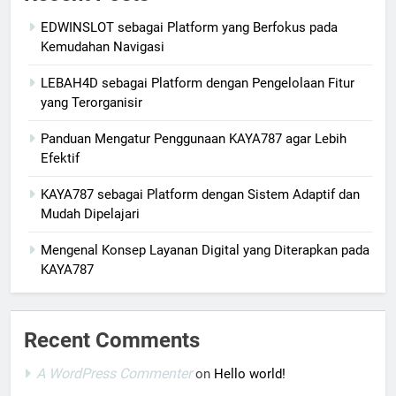
EDWINSLOT sebagai Platform yang Berfokus pada
Kemudahan Navigasi
LEBAH4D sebagai Platform dengan Pengelolaan Fitur
yang Terorganisir
Panduan Mengatur Penggunaan KAYA787 agar Lebih
Efektif
KAYA787 sebagai Platform dengan Sistem Adaptif dan
Mudah Dipelajari
Mengenal Konsep Layanan Digital yang Diterapkan pada
KAYA787
Recent Comments
A WordPress Commenter
on
Hello world!