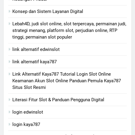
Konsep dan Sistem Layanan Digital
Lebah4D, judi slot online, slot terpercaya, permainan judi,
strategi menang, platform slot, perjudian online, RTP
tinggi, permainan slot populer
link alternatif edwinslot
link alternatif kaya787
Link Alternatif Kaya787 Tutorial Login Slot Online
Keamanan Akun Slot Online Panduan Pemula Kaya787
Situs Slot Resmi
Literasi Fitur Slot & Panduan Pengguna Digital
login edwinslot
login kaya787