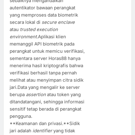
sebaiknya mengandalkan
autentikator bawaan perangkat
yang memproses data biometrik
secara lokal di
secure enclave
atau
trusted execution
environment
.Aplikasi klien
memanggil API biometrik pada
perangkat untuk memicu verifikasi,
sementara server Horas88 hanya
menerima hasil kriptografis bahwa
verifikasi berhasil tanpa pernah
melihat atau menyimpan citra sidik
jari.Data yang mengalir ke server
berupa
assertion
atau token yang
ditandatangani, sehingga informasi
sensitif tetap berada di perangkat
pengguna.
**Keamanan dan privasi.**Sidik
jari adalah
identifier
yang tidak