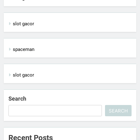
slot gacor
spaceman
slot gacor
Search
SEARCH
Recent Posts