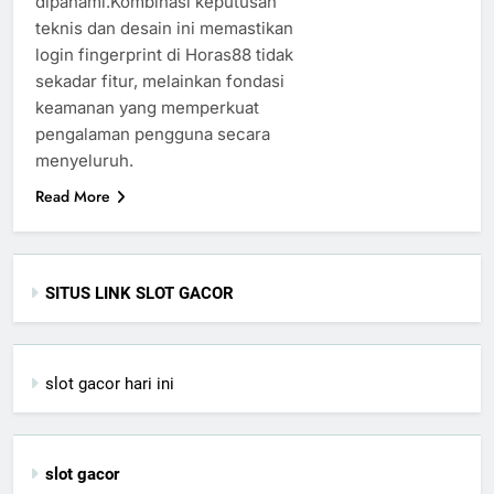
dipahami.Kombinasi keputusan
teknis dan desain ini memastikan
login fingerprint di Horas88 tidak
sekadar fitur, melainkan fondasi
keamanan yang memperkuat
pengalaman pengguna secara
menyeluruh.
Read More
SITUS LINK SLOT GACOR
slot gacor hari ini
slot gacor