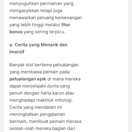
menyuguhkan permainan yang
mengasyikkan tetapi juga
menawarkan peluang kemenangan
yang lebih tinggi melalui
fitur
bonus
yang sering terpicu.
a. Cerita yang Menarik dan
Imersif
Banyak slot bertema petualangan
yang membawa pemain pada
petualangan epik
di mana mereka
dapat menjelajahi dunia yang
penuh dengan harta karun atau
menghadapi makhluk mitologi.
Cerita yang mendalam ini
meningkatkan pengalaman
bermain, membuat pemain merasa
seolah-olah mereka bagian dari