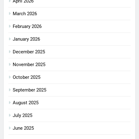
April 2026
March 2026
February 2026
January 2026
December 2025
November 2025
October 2025
September 2025
August 2025
July 2025
June 2025