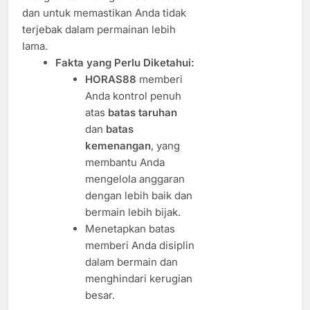
dan untuk memastikan Anda tidak
terjebak dalam permainan lebih
lama.
Fakta yang Perlu Diketahui:
HORAS88
memberi
Anda kontrol penuh
atas
batas taruhan
dan
batas
kemenangan
, yang
membantu Anda
mengelola anggaran
dengan lebih baik dan
bermain lebih bijak.
Menetapkan batas
memberi Anda disiplin
dalam bermain dan
menghindari kerugian
besar.