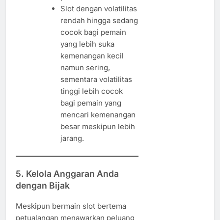
Slot dengan volatilitas
rendah hingga sedang
cocok bagi pemain
yang lebih suka
kemenangan kecil
namun sering,
sementara volatilitas
tinggi lebih cocok
bagi pemain yang
mencari kemenangan
besar meskipun lebih
jarang.
5. Kelola Anggaran Anda
dengan Bijak
Meskipun bermain slot bertema
petualangan menawarkan peluang