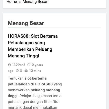
Home
Menang Besar
Menang Besar
HORAS88: Slot Bertema
Petualangan yang
Memberikan Peluang
Menang Tinggi
1399aa5
2 years
ago
0
12 mins
Temukan
slot bertema
petualangan
di
HORAS88
yang
menawarkan
peluang menang
tinggi
. Pelajari bagaimana tema
petualangan dengan fitur-fitur
menarik dapat meningkatkan