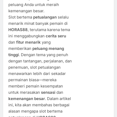
peluang Anda untuk meraih
kemenangan besar.
Slot bertema
petualangan
selalu
menarik minat banyak pemain di
HORAS88
, terutama karena tema
ini menggabungkan
cerita seru
dan
fitur menarik
yang
memberikan
peluang menang
tinggi
. Dengan tema yang penuh
dengan tantangan, perjalanan, dan
penemuan, slot petualangan
menawarkan lebih dari sekadar
permainan biasa—mereka
memberi pemain kesempatan
untuk merasakan
sensasi
dan
kemenangan besar
. Dalam artikel
ini, kita akan membahas berbagai
alasan mengapa slot bertema