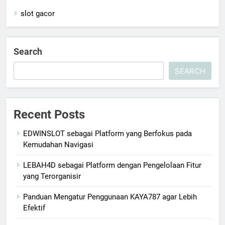
slot gacor
Search
SEARCH
Recent Posts
EDWINSLOT sebagai Platform yang Berfokus pada
Kemudahan Navigasi
LEBAH4D sebagai Platform dengan Pengelolaan Fitur
yang Terorganisir
Panduan Mengatur Penggunaan KAYA787 agar Lebih
Efektif