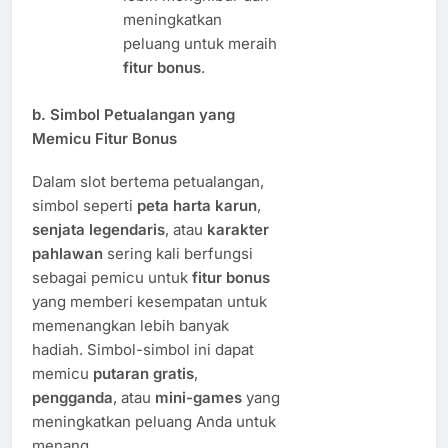
meningkatkan
peluang untuk meraih
fitur bonus
.
b. Simbol Petualangan yang
Memicu Fitur Bonus
Dalam slot bertema petualangan,
simbol seperti
peta harta karun
,
senjata legendaris
, atau
karakter
pahlawan
sering kali berfungsi
sebagai pemicu untuk
fitur bonus
yang memberi kesempatan untuk
memenangkan lebih banyak
hadiah. Simbol-simbol ini dapat
memicu
putaran gratis
,
pengganda
, atau
mini-games
yang
meningkatkan peluang Anda untuk
menang.