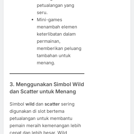
petualangan yang
seru.
Mini-games
menambah elemen
keterlibatan dalam
permainan,
memberikan peluang
tambahan untuk
menang.
3. Menggunakan Simbol Wild
dan Scatter untuk Menang
Simbol
wild
dan
scatter
sering
digunakan di slot bertema
petualangan untuk membantu
pemain meraih kemenangan lebih
cepat dan lebih besar. Wild