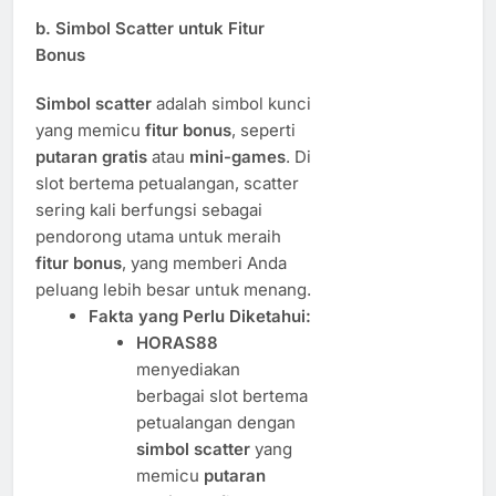
b. Simbol Scatter untuk Fitur
Bonus
Simbol scatter
adalah simbol kunci
yang memicu
fitur bonus
, seperti
putaran gratis
atau
mini-games
. Di
slot bertema petualangan, scatter
sering kali berfungsi sebagai
pendorong utama untuk meraih
fitur bonus
, yang memberi Anda
peluang lebih besar untuk menang.
Fakta yang Perlu Diketahui:
HORAS88
menyediakan
berbagai slot bertema
petualangan dengan
simbol scatter
yang
memicu
putaran