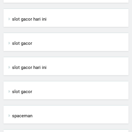
slot gacor hari ini
slot gacor
slot gacor hari ini
slot gacor
spaceman