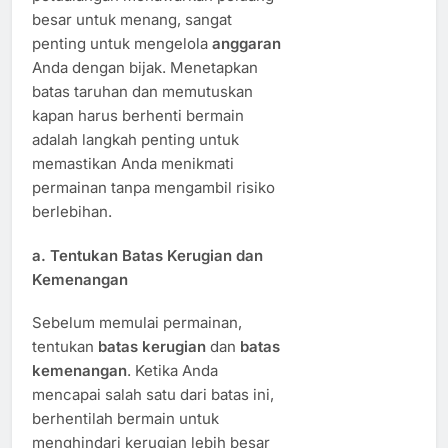
besar untuk menang, sangat
penting untuk mengelola
anggaran
Anda dengan bijak. Menetapkan
batas taruhan dan memutuskan
kapan harus berhenti bermain
adalah langkah penting untuk
memastikan Anda menikmati
permainan tanpa mengambil risiko
berlebihan.
a. Tentukan Batas Kerugian dan
Kemenangan
Sebelum memulai permainan,
tentukan
batas kerugian
dan
batas
kemenangan
. Ketika Anda
mencapai salah satu dari batas ini,
berhentilah bermain untuk
menghindari kerugian lebih besar