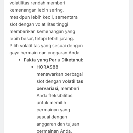
volatilitas rendah memberi
kemenangan lebih sering,
meskipun lebih kecil, sementara
slot dengan volatilitas tinggi
memberikan kemenangan yang
lebih besar, tetapi lebih jarang.
Pilih volatilitas yang sesuai dengan
gaya bermain dan anggaran Anda.
Fakta yang Perlu Diketahui:
HORAS88
menawarkan berbagai
slot dengan
volatilitas
bervariasi
, memberi
Anda fleksibilitas
untuk memilih
permainan yang
sesuai dengan
anggaran dan tujuan
permainan Anda.