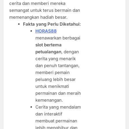
cerita dan memberi mereka
semangat untuk terus bermain dan
memenangkan hadiah besar.
Fakta yang Perlu Diketahui:
HORAS88
menawarkan berbagai
slot bertema
petualangan
, dengan
cerita yang menarik
dan penuh tantangan,
memberi pemain
peluang lebih besar
untuk menikmati
permainan dan meraih
kemenangan.
Cerita yang mendalam
dan interaktif
membuat permainan
lebih menghibur dan