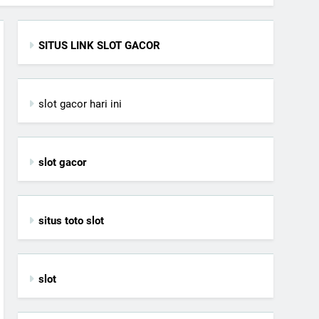
SITUS LINK SLOT GACOR
slot gacor hari ini
slot gacor
situs toto slot
slot