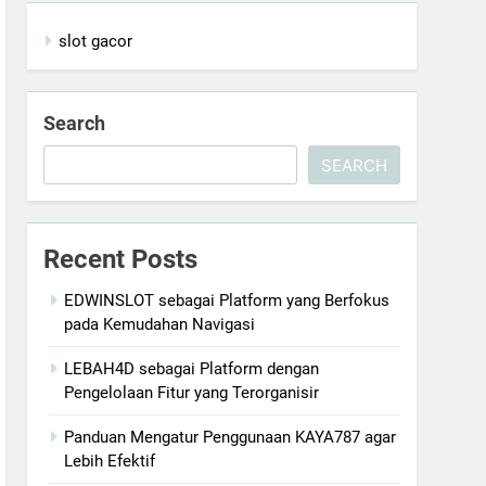
slot gacor
Search
SEARCH
Recent Posts
EDWINSLOT sebagai Platform yang Berfokus
pada Kemudahan Navigasi
LEBAH4D sebagai Platform dengan
Pengelolaan Fitur yang Terorganisir
Panduan Mengatur Penggunaan KAYA787 agar
Lebih Efektif