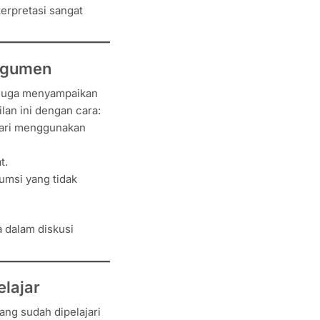
terpretasi sangat
rgumen
pi juga menyampaikan
lan ini dengan cara:
jari menggunakan
t.
umsi yang tidak
 dalam diskusi
elajar
ang sudah dipelajari