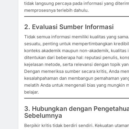
tidak langsung percaya pada informasi yang diteri
memprosesnya terlebih dahulu.
2. Evaluasi Sumber Informasi
Tidak semua informasi memiliki kualitas yang sama
sesuatu, penting untuk mempertimbangkan kredibil
konteks akademik maupun non-akademik, kualitas i
ditentukan dari beberapa hal: reputasi penulis, kons
kejelasan metode, serta relevansi dengan topik yang
Dengan memeriksa sumber secara kritis, Anda men
kesalahpahaman dan membangun pemahaman yang le
melatih Anda untuk mengenali bias yang mungkin 
belajar.
3. Hubungkan dengan Pengetahu
Sebelumnya
Berpikir kritis tidak berdiri sendiri. Kekuatan utam