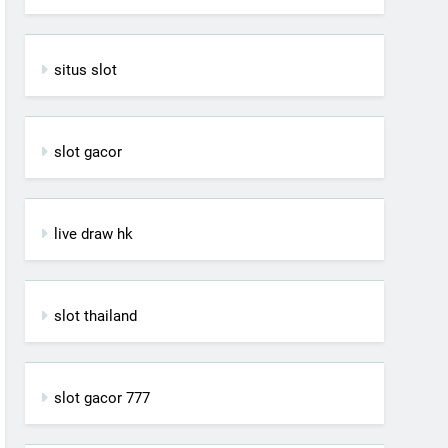
situs slot
slot gacor
live draw hk
slot thailand
slot gacor 777