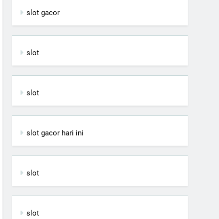
slot gacor
slot
slot
slot gacor hari ini
slot
slot