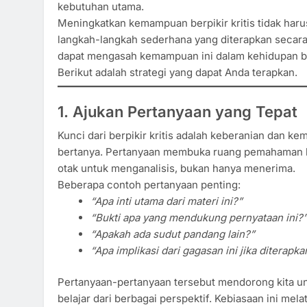
kebutuhan utama.
Meningkatkan kemampuan berpikir kritis tidak haru
langkah-langkah sederhana yang diterapkan secara
dapat mengasah kemampuan ini dalam kehidupan bel
Berikut adalah strategi yang dapat Anda terapkan.
1. Ajukan Pertanyaan yang Tepat
Kunci dari berpikir kritis adalah keberanian dan 
bertanya. Pertanyaan membuka ruang pemahaman
otak untuk menganalisis, bukan hanya menerima.
Beberapa contoh pertanyaan penting:
“Apa inti utama dari materi ini?”
“Bukti apa yang mendukung pernyataan ini?
“Apakah ada sudut pandang lain?”
“Apa implikasi dari gagasan ini jika diterapka
Pertanyaan-pertanyaan tersebut mendorong kita un
belajar dari berbagai perspektif. Kebiasaan ini me