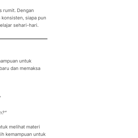
s rumit. Dengan
 konsisten, siapa pun
ajar sehari-hari.
kemampuan untuk
 baru dan memaksa
”
n?”
tuk melihat materi
latih kemampuan untuk