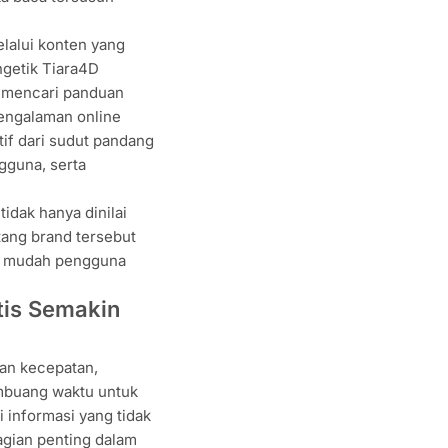
lalui konten yang
ngetik Tiara4D
ti mencari panduan
engalaman online
tif dari sudut pandang
ngguna, serta
tidak hanya dinilai
ntang brand tersebut
in mudah pengguna
tis Semakin
an kecepatan,
mbuang waktu untuk
 informasi yang tidak
agian penting dalam