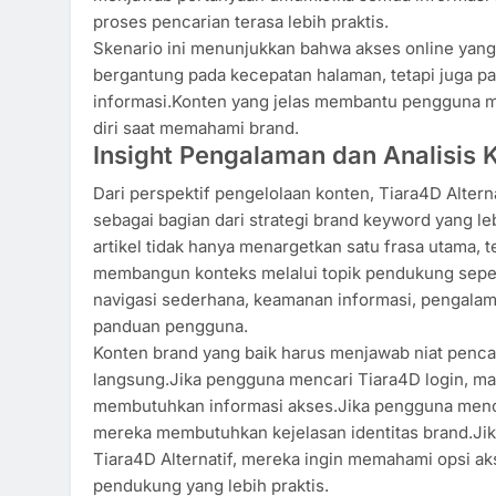
proses pencarian terasa lebih praktis.
Skenario ini menunjukkan bahwa akses online yang 
bergantung pada kecepatan halaman, tetapi juga pa
informasi.Konten yang jelas membantu pengguna m
diri saat memahami brand.
Insight Pengalaman dan Analisis 
Dari perspektif pengelolaan konten, Tiara4D Altern
sebagai bagian dari strategi brand keyword yang leb
artikel tidak hanya menargetkan satu frasa utama, t
membangun konteks melalui topik pendukung sepert
navigasi sederhana, keamanan informasi, pengalam
panduan pengguna.
Konten brand yang baik harus menjawab niat penca
langsung.Jika pengguna mencari Tiara4D login, m
membutuhkan informasi akses.Jika pengguna menc
mereka membutuhkan kejelasan identitas brand.Ji
Tiara4D Alternatif, mereka ingin memahami opsi ak
pendukung yang lebih praktis.