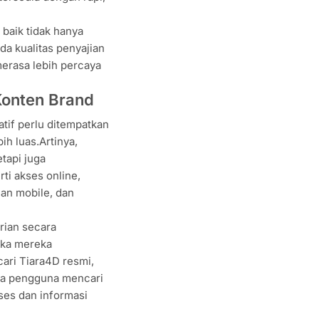
baik tidak hanya
da kualitas penyajian
erasa lebih percaya
Konten Brand
atif perlu ditempatkan
ih luas.Artinya,
etapi juga
i akses online,
an mobile, dan
rian secara
aka mereka
ari Tiara4D resmi,
ka pengguna mencari
ses dan informasi