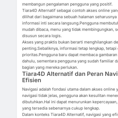
membangun pengalaman pengguna yang positif.
Tiara4D Alternatif sebagai contoh akses online yang
dilihat dari bagaimana sebuah halaman seharusny
informasi inti secara langsung.Pengguna membutu
mudah dibaca, menu yang tidak membingungkan, se
disusun secara logis.
Akses yang praktis bukan berarti menghilangkan de
penting.Sebaliknya, informasi tetap lengkap, tetapi
prioritas.Pengguna baru dapat membaca gambaran
dahulu, sementara pengguna yang sudah familiar 
bagian yang mereka perlukan.
Tiara4D Alternatif dan Peran Nav
Efisien
Navigasi adalah fondasi utama dalam akses online y
navigasi tidak jelas, pengguna akan kesulitan men
dibutuhkan.Hal ini dapat menurunkan kepercayaan
yang tersedia sebenarnya cukup lengkap.
Dalam konteks Tiara4D Alternatif, navigasi yang ef