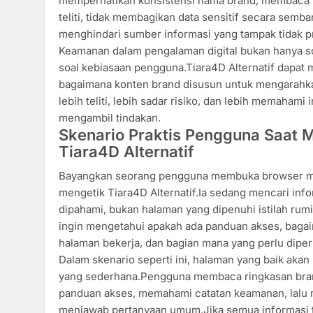
memperhatikan konsistensi nama brand, membaca 
teliti, tidak membagikan data sensitif secara semb
menghindari sumber informasi yang tampak tidak pr
Keamanan dalam pengalaman digital bukan hanya soa
soal kebiasaan pengguna.Tiara4D Alternatif dapat 
bagaimana konten brand disusun untuk mengarahk
lebih teliti, lebih sadar risiko, dan lebih memahami
mengambil tindakan.
Skenario Praktis Pengguna Saat 
Tiara4D Alternatif
Bayangkan seorang pengguna membuka browser me
mengetik Tiara4D Alternatif.Ia sedang mencari in
dipahami, bukan halaman yang dipenuhi istilah rum
ingin mengetahui apakah ada panduan akses, bagai
halaman bekerja, dan bagian mana yang perlu diperh
Dalam skenario seperti ini, halaman yang baik aka
yang sederhana.Pengguna membaca ringkasan bran
panduan akses, memahami catatan keamanan, lal
menjawab pertanyaan umum.Jika semua informasi t