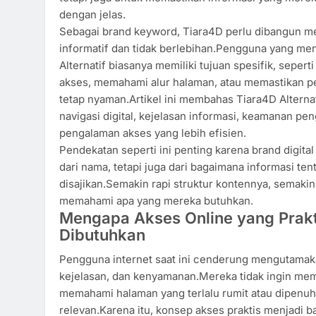
dengan jelas.
Sebagai brand keyword, Tiara4D perlu dibangun me
informatif dan tidak berlebihan.Pengguna yang me
Alternatif biasanya memiliki tujuan spesifik, seper
akses, memahami alur halaman, atau memastikan p
tetap nyaman.Artikel ini membahas Tiara4D Alterna
navigasi digital, kejelasan informasi, keamanan pe
pengalaman akses yang lebih efisien.
Pendekatan seperti ini penting karena brand digital 
dari nama, tetapi juga dari bagaimana informasi te
disajikan.Semakin rapi struktur kontennya, semak
memahami apa yang mereka butuhkan.
Mengapa Akses Online yang Prak
Dibutuhkan
Pengguna internet saat ini cenderung mengutamak
kejelasan, dan kenyamanan.Mereka tidak ingin me
memahami halaman yang terlalu rumit atau dipenuhi
relevan.Karena itu, konsep akses praktis menjadi b