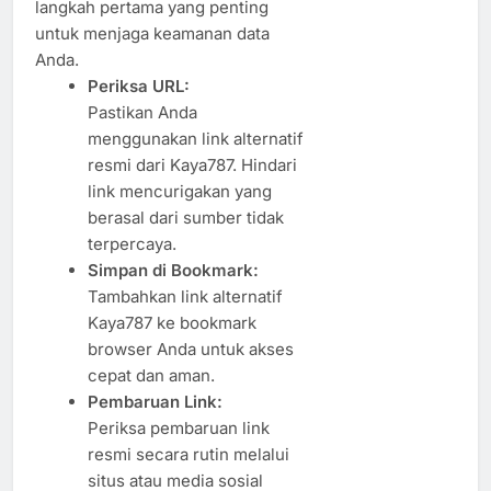
langkah pertama yang penting
untuk menjaga keamanan data
Anda.
Periksa URL:
Pastikan Anda
menggunakan link alternatif
resmi dari Kaya787. Hindari
link mencurigakan yang
berasal dari sumber tidak
terpercaya.
Simpan di Bookmark:
Tambahkan link alternatif
Kaya787 ke bookmark
browser Anda untuk akses
cepat dan aman.
Pembaruan Link:
Periksa pembaruan link
resmi secara rutin melalui
situs atau media sosial