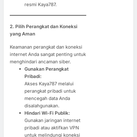
resmi Kaya787.
2. Pilih Perangkat dan Koneksi
yang Aman
Keamanan perangkat dan koneksi
internet Anda sangat penting untuk
menghindari ancaman siber.
Gunakan Perangkat
Pribadi:
Akses Kaya787 melalui
perangkat pribadi untuk
mencegah data Anda
disalahgunakan.
Hindari Wi-Fi Publik:
Gunakan jaringan internet
pribadi atau aktifkan VPN
untuk melindungi koneksi