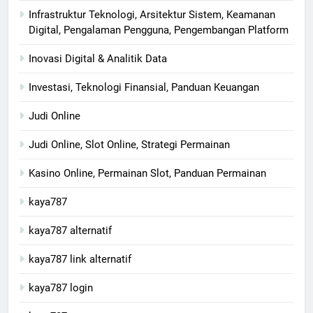
Infrastruktur Teknologi, Arsitektur Sistem, Keamanan
Digital, Pengalaman Pengguna, Pengembangan Platform
Inovasi Digital & Analitik Data
Investasi, Teknologi Finansial, Panduan Keuangan
Judi Online
Judi Online, Slot Online, Strategi Permainan
Kasino Online, Permainan Slot, Panduan Permainan
kaya787
kaya787 alternatif
kaya787 link alternatif
kaya787 login