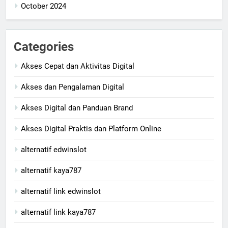
October 2024
Categories
Akses Cepat dan Aktivitas Digital
Akses dan Pengalaman Digital
Akses Digital dan Panduan Brand
Akses Digital Praktis dan Platform Online
alternatif edwinslot
alternatif kaya787
alternatif link edwinslot
alternatif link kaya787