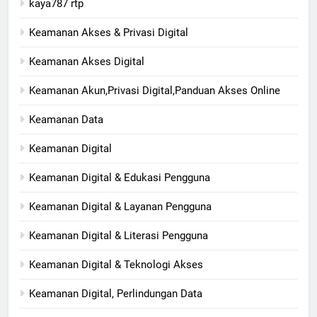
kaya787 rtp
Keamanan Akses & Privasi Digital
Keamanan Akses Digital
Keamanan Akun,Privasi Digital,Panduan Akses Online
Keamanan Data
Keamanan Digital
Keamanan Digital & Edukasi Pengguna
Keamanan Digital & Layanan Pengguna
Keamanan Digital & Literasi Pengguna
Keamanan Digital & Teknologi Akses
Keamanan Digital, Perlindungan Data