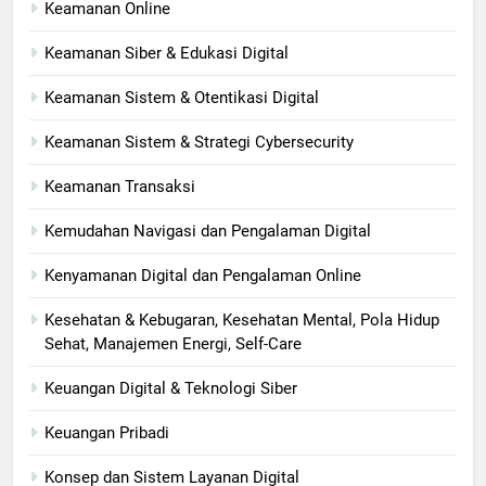
Keamanan Online
Keamanan Siber & Edukasi Digital
Keamanan Sistem & Otentikasi Digital
Keamanan Sistem & Strategi Cybersecurity
Keamanan Transaksi
Kemudahan Navigasi dan Pengalaman Digital
Kenyamanan Digital dan Pengalaman Online
Kesehatan & Kebugaran, Kesehatan Mental, Pola Hidup
Sehat, Manajemen Energi, Self-Care
Keuangan Digital & Teknologi Siber
Keuangan Pribadi
Konsep dan Sistem Layanan Digital