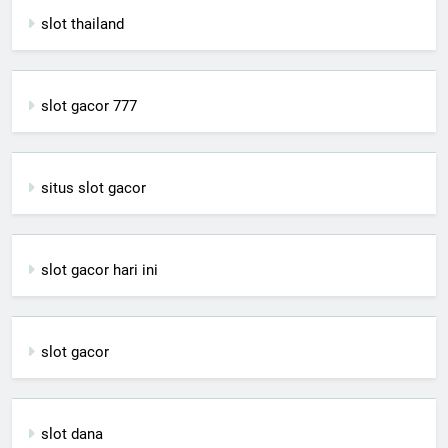
slot thailand
slot gacor 777
situs slot gacor
slot gacor hari ini
slot gacor
slot dana