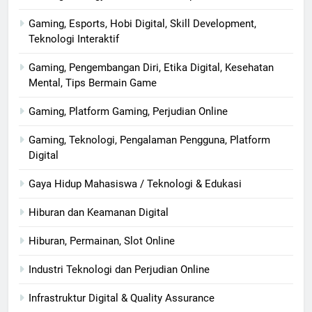
Gaming, Esports, Hobi Digital, Skill Development,
Teknologi Interaktif
Gaming, Pengembangan Diri, Etika Digital, Kesehatan
Mental, Tips Bermain Game
Gaming, Platform Gaming, Perjudian Online
Gaming, Teknologi, Pengalaman Pengguna, Platform
Digital
Gaya Hidup Mahasiswa / Teknologi & Edukasi
Hiburan dan Keamanan Digital
Hiburan, Permainan, Slot Online
Industri Teknologi dan Perjudian Online
Infrastruktur Digital & Quality Assurance