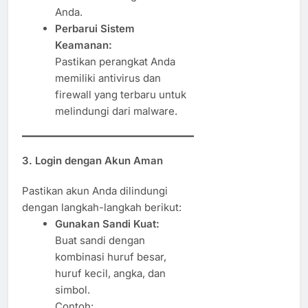
Anda.
Perbarui Sistem
Keamanan:
Pastikan perangkat Anda
memiliki antivirus dan
firewall yang terbaru untuk
melindungi dari malware.
3. Login dengan Akun Aman
Pastikan akun Anda dilindungi
dengan langkah-langkah berikut:
Gunakan Sandi Kuat:
Buat sandi dengan
kombinasi huruf besar,
huruf kecil, angka, dan
simbol.
Contoh: