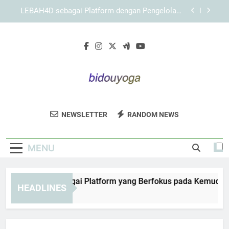
Skip
Panduan Mengatur Penggunaan KAYA787 agar
to
Lebih Efektif
content
KAYA787 sebagai Platform dengan Sistem Adaptif
dan Mudah Dipelajari
EDWINSLOT sebagai Platform yang Berfokus
pada Kemudahan Navigasi
LEBAH4D sebagai Platform dengan Pengelolaan
Fitur yang Terorganisir
Bidou Yoga
Panduan Mengatur Penggunaan KAYA787 agar
Nikmati Kelas Yoga Dan Panduan
Lebih Efektif
NEWSLETTER
RANDOM NEWS
Kesehatan Holistik Di Bidou Yoga. Untuk
KAYA787 sebagai Platform dengan Sistem Adaptif
dan Mudah Dipelajari
Kesejahteraan Tubuh Dan Pikiran.
MENU
DWINSLOT sebagai Platform yang Berfokus pada Kemudahan N
HEADLINES
Weeks Ago