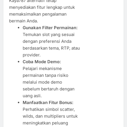
Kaya787 alternatif tetap
menyediakan fitur lengkap untuk
memaksimalkan pengalaman
bermain Anda.
Gunakan Filter Permainan:
Temukan slot yang sesuai
dengan preferensi Anda
berdasarkan tema, RTP, atau
provider.
Coba Mode Demo:
Pelajari mekanisme
permainan tanpa risiko
melalui mode demo
sebelum bertaruh dengan
uang asli.
Manfaatkan Fitur Bonus:
Perhatikan simbol scatter,
wilds, dan multipliers untuk
meningkatkan peluang