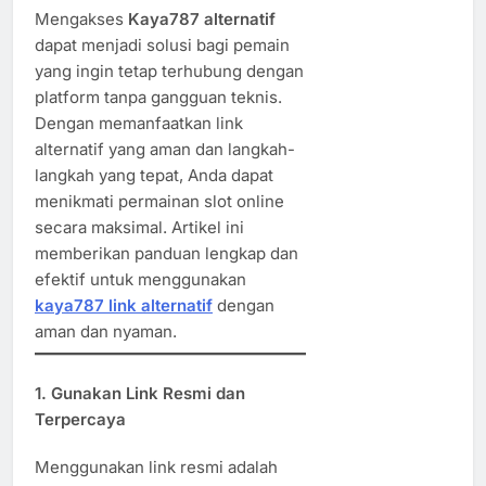
Mengakses
Kaya787 alternatif
dapat menjadi solusi bagi pemain
yang ingin tetap terhubung dengan
platform tanpa gangguan teknis.
Dengan memanfaatkan link
alternatif yang aman dan langkah-
langkah yang tepat, Anda dapat
menikmati permainan slot online
secara maksimal. Artikel ini
memberikan panduan lengkap dan
efektif untuk menggunakan
kaya787 link alternatif
dengan
aman dan nyaman.
1. Gunakan Link Resmi dan
Terpercaya
Menggunakan link resmi adalah