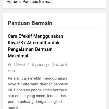
Home
Panduan Bermain
Panduan Bermain
Cara Efektif Menggunakan
Kaya787 Alternatif untuk
Pengalaman Bermain
Maksimal
1399aa5
2 years ago
0
6
mins
Pelajari cara efektif menggunakan
Kaya787 alternatif dengan panduan
ini. Dapatkan pengalaman bermain
slot online yang aman, lancar, dan
penuh peluang dengan langkah
mudah.