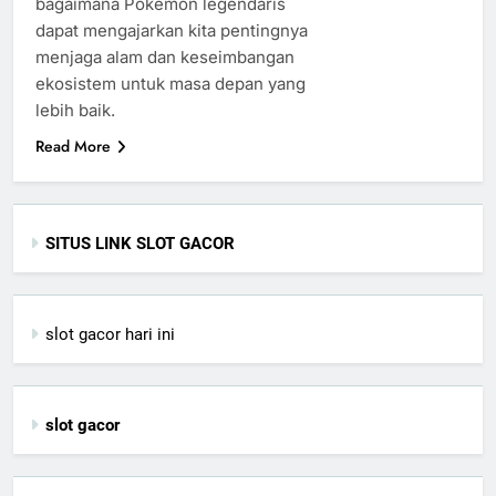
bagaimana Pokémon legendaris
dapat mengajarkan kita pentingnya
menjaga alam dan keseimbangan
ekosistem untuk masa depan yang
lebih baik.
Read More
SITUS LINK SLOT GACOR
slot gacor hari ini
slot gacor