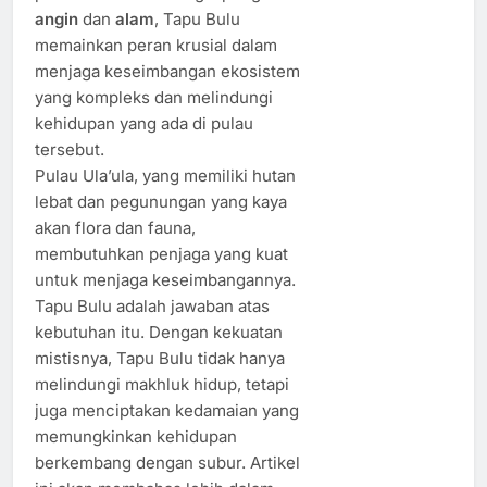
angin
dan
alam
, Tapu Bulu
memainkan peran krusial dalam
menjaga keseimbangan ekosistem
yang kompleks dan melindungi
kehidupan yang ada di pulau
tersebut.
Pulau Ula’ula, yang memiliki hutan
lebat dan pegunungan yang kaya
akan flora dan fauna,
membutuhkan penjaga yang kuat
untuk menjaga keseimbangannya.
Tapu Bulu adalah jawaban atas
kebutuhan itu. Dengan kekuatan
mistisnya, Tapu Bulu tidak hanya
melindungi makhluk hidup, tetapi
juga menciptakan kedamaian yang
memungkinkan kehidupan
berkembang dengan subur. Artikel