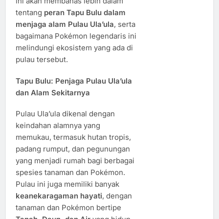
ini akan membahas lebih dalam
tentang
peran Tapu Bulu dalam
menjaga alam Pulau Ula’ula
, serta
bagaimana Pokémon legendaris ini
melindungi ekosistem yang ada di
pulau tersebut.
Tapu Bulu: Penjaga Pulau Ula’ula
dan Alam Sekitarnya
Pulau Ula’ula dikenal dengan
keindahan alamnya yang
memukau, termasuk hutan tropis,
padang rumput, dan pegunungan
yang menjadi rumah bagi berbagai
spesies tanaman dan Pokémon.
Pulau ini juga memiliki banyak
keanekaragaman hayati
, dengan
tanaman dan Pokémon bertipe