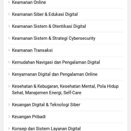
Keamanan Online
Keamanan Siber & Edukasi Digital
Keamanan Sistem & Otentikasi Digital
Keamanan Sistem & Strategi Cybersecurity
Keamanan Transaksi
Kemudahan Navigasi dan Pengalaman Digital
Kenyamanan Digital dan Pengalaman Online
Kesehatan & Kebugaran, Kesehatan Mental, Pola Hidup
Sehat, Manajemen Energi, Self-Care
Keuangan Digital & Teknologi Siber
Keuangan Pribadi
Konsep dan Sistem Layanan Digital