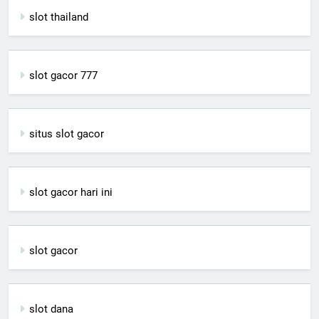
slot thailand
slot gacor 777
situs slot gacor
slot gacor hari ini
slot gacor
slot dana