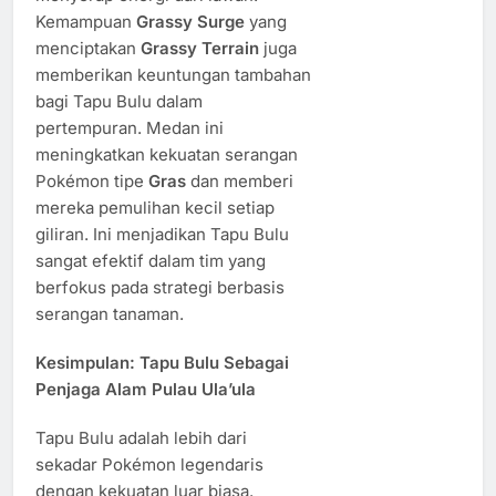
Kemampuan
Grassy Surge
yang
menciptakan
Grassy Terrain
juga
memberikan keuntungan tambahan
bagi Tapu Bulu dalam
pertempuran. Medan ini
meningkatkan kekuatan serangan
Pokémon tipe
Gras
dan memberi
mereka pemulihan kecil setiap
giliran. Ini menjadikan Tapu Bulu
sangat efektif dalam tim yang
berfokus pada strategi berbasis
serangan tanaman.
Kesimpulan: Tapu Bulu Sebagai
Penjaga Alam Pulau Ula’ula
Tapu Bulu adalah lebih dari
sekadar Pokémon legendaris
dengan kekuatan luar biasa.