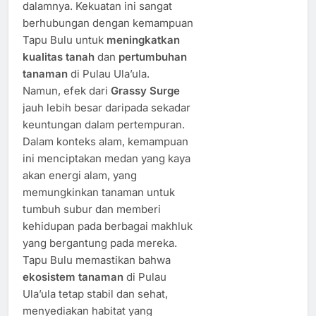
dalamnya. Kekuatan ini sangat
berhubungan dengan kemampuan
Tapu Bulu untuk
meningkatkan
kualitas tanah
dan
pertumbuhan
tanaman
di Pulau Ula’ula.
Namun, efek dari
Grassy Surge
jauh lebih besar daripada sekadar
keuntungan dalam pertempuran.
Dalam konteks alam, kemampuan
ini menciptakan medan yang kaya
akan energi alam, yang
memungkinkan tanaman untuk
tumbuh subur dan memberi
kehidupan pada berbagai makhluk
yang bergantung pada mereka.
Tapu Bulu memastikan bahwa
ekosistem tanaman
di Pulau
Ula’ula tetap stabil dan sehat,
menyediakan habitat yang