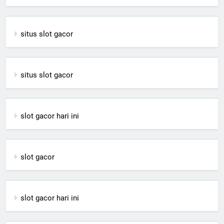
situs slot gacor
situs slot gacor
slot gacor hari ini
slot gacor
slot gacor hari ini