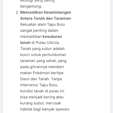
ekologi yang saling
bergantung.
Memastikan Keseimbangan
Antara Tanah dan Tanaman
Kekuatan alam Tapu Bulu
sangat penting dalam
memastikan
kesuburan
tanah
di Pulau Ula’ula.
Tanah yang subur adalah
kunci untuk pertumbuhan
tanaman yang sehat, yang
pada gilirannya memberi
makan Pokémon bertipe
Daun dan Tanah. Tanpa
intervensi Tapu Bulu,
kondisi tanah di pulau ini
bisa menjadi kering atau
kurang subur, merusak
habitat bagi banyak spesies