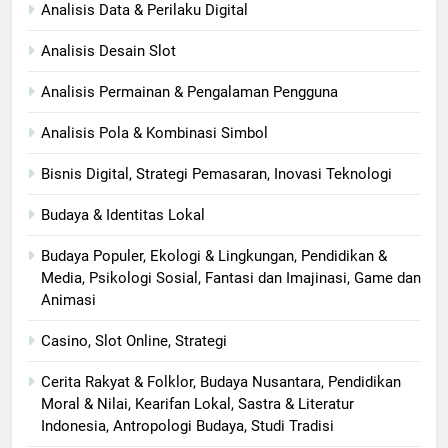
Analisis Data & Perilaku Digital
Analisis Desain Slot
Analisis Permainan & Pengalaman Pengguna
Analisis Pola & Kombinasi Simbol
Bisnis Digital, Strategi Pemasaran, Inovasi Teknologi
Budaya & Identitas Lokal
Budaya Populer, Ekologi & Lingkungan, Pendidikan &
Media, Psikologi Sosial, Fantasi dan Imajinasi, Game dan
Animasi
Casino, Slot Online, Strategi
Cerita Rakyat & Folklor, Budaya Nusantara, Pendidikan
Moral & Nilai, Kearifan Lokal, Sastra & Literatur
Indonesia, Antropologi Budaya, Studi Tradisi