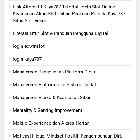
Link Alternatif Kaya787 Tutorial Login Slot Online
Keamanan Akun Slot Online Panduan Pemula Kaya787
Situs Slot Resmi
Literasi Fitur Slot & Panduan Pengguna Digital
login edwinslot
login kaya787
Manajemen Penggunaan Platform Digital
Manajemen Platform dan Sistem Digital
Manajemen Risiko & Keamanan Siber
Mentality & Gaming Improvement
Mobile Experience dan Akses Harian
Motivasi Hidup, Mindset Positif, Pengembangan Diri,