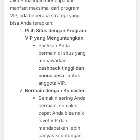
Jika Anda ingin mendapatkan
manfaat maksimal dari program
VIP, ada beberapa strategi yang
bisa Anda terapkan:
Pilih Situs dengan Program
VIP yang Menguntungkan
Pastikan Anda
bermain di situs yang
menawarkan
cashback tinggi dan
bonus besar
untuk
anggota VIP.
Bermain dengan Konsisten
Semakin sering Anda
bermain, semakin
cepat Anda bisa naik
level VIP dan
mendapatkan lebih
banyak keuntungan.