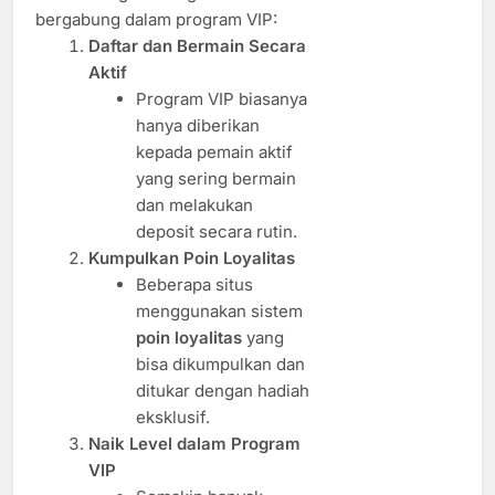
bergabung dalam program VIP:
Daftar dan Bermain Secara
Aktif
Program VIP biasanya
hanya diberikan
kepada pemain aktif
yang sering bermain
dan melakukan
deposit secara rutin.
Kumpulkan Poin Loyalitas
Beberapa situs
menggunakan sistem
poin loyalitas
yang
bisa dikumpulkan dan
ditukar dengan hadiah
eksklusif.
Naik Level dalam Program
VIP