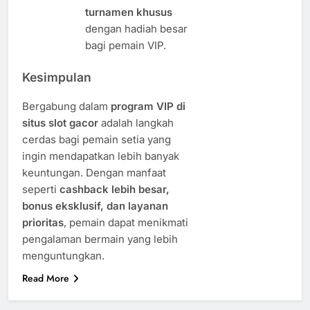
turnamen khusus
dengan hadiah besar
bagi pemain VIP.
Kesimpulan
Bergabung dalam
program VIP di
situs slot gacor
adalah langkah
cerdas bagi pemain setia yang
ingin mendapatkan lebih banyak
keuntungan. Dengan manfaat
seperti
cashback lebih besar,
bonus eksklusif, dan layanan
prioritas
, pemain dapat menikmati
pengalaman bermain yang lebih
menguntungkan.
Read More