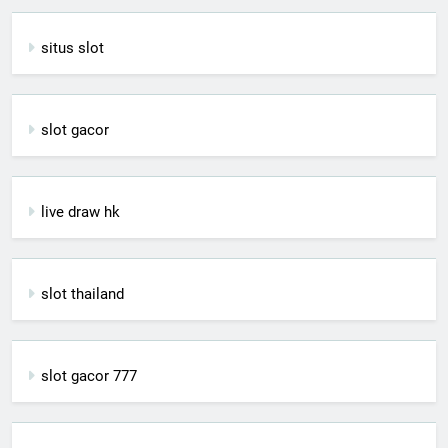
situs slot
slot gacor
live draw hk
slot thailand
slot gacor 777