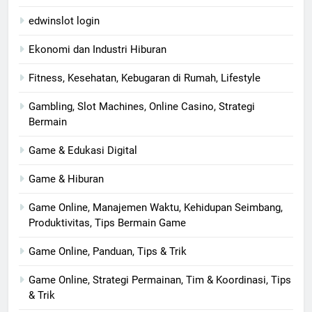
edwinslot login
Ekonomi dan Industri Hiburan
Fitness, Kesehatan, Kebugaran di Rumah, Lifestyle
Gambling, Slot Machines, Online Casino, Strategi
Bermain
Game & Edukasi Digital
Game & Hiburan
Game Online, Manajemen Waktu, Kehidupan Seimbang,
Produktivitas, Tips Bermain Game
Game Online, Panduan, Tips & Trik
Game Online, Strategi Permainan, Tim & Koordinasi, Tips
& Trik