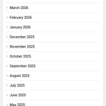
March 2026
February 2026
January 2026
December 2025
November 2025
October 2025
September 2025
August 2025
July 2025
June 2025
May 2025