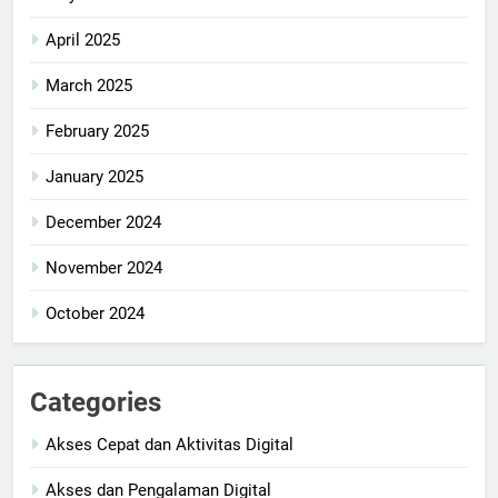
April 2025
March 2025
February 2025
January 2025
December 2024
November 2024
October 2024
Categories
Akses Cepat dan Aktivitas Digital
Akses dan Pengalaman Digital