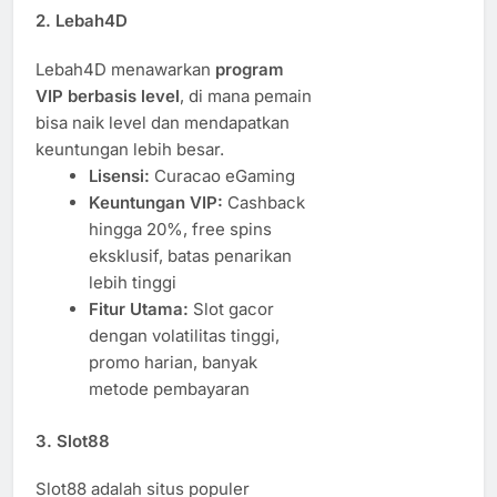
2. Lebah4D
Lebah4D menawarkan
program
VIP berbasis level
, di mana pemain
bisa naik level dan mendapatkan
keuntungan lebih besar.
Lisensi:
Curacao eGaming
Keuntungan VIP:
Cashback
hingga 20%, free spins
eksklusif, batas penarikan
lebih tinggi
Fitur Utama:
Slot gacor
dengan volatilitas tinggi,
promo harian, banyak
metode pembayaran
3. Slot88
Slot88 adalah situs populer