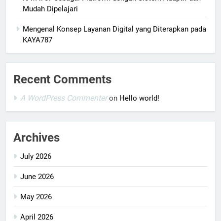
Mudah Dipelajari
Mengenal Konsep Layanan Digital yang Diterapkan pada
KAYA787
Recent Comments
A WordPress Commenter
on
Hello world!
Archives
July 2026
June 2026
May 2026
April 2026