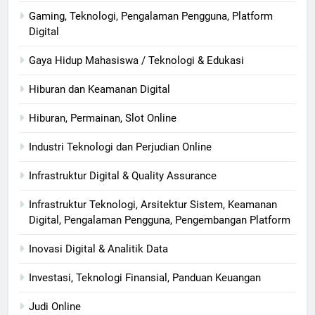
Gaming, Teknologi, Pengalaman Pengguna, Platform
Digital
Gaya Hidup Mahasiswa / Teknologi & Edukasi
Hiburan dan Keamanan Digital
Hiburan, Permainan, Slot Online
Industri Teknologi dan Perjudian Online
Infrastruktur Digital & Quality Assurance
Infrastruktur Teknologi, Arsitektur Sistem, Keamanan
Digital, Pengalaman Pengguna, Pengembangan Platform
Inovasi Digital & Analitik Data
Investasi, Teknologi Finansial, Panduan Keuangan
Judi Online