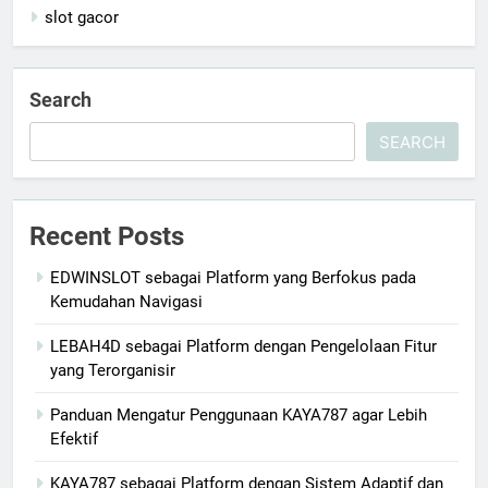
slot gacor
Search
SEARCH
Recent Posts
EDWINSLOT sebagai Platform yang Berfokus pada
Kemudahan Navigasi
LEBAH4D sebagai Platform dengan Pengelolaan Fitur
yang Terorganisir
Panduan Mengatur Penggunaan KAYA787 agar Lebih
Efektif
KAYA787 sebagai Platform dengan Sistem Adaptif dan