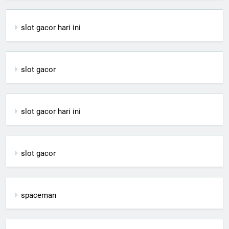
slot gacor hari ini
slot gacor
slot gacor hari ini
slot gacor
spaceman