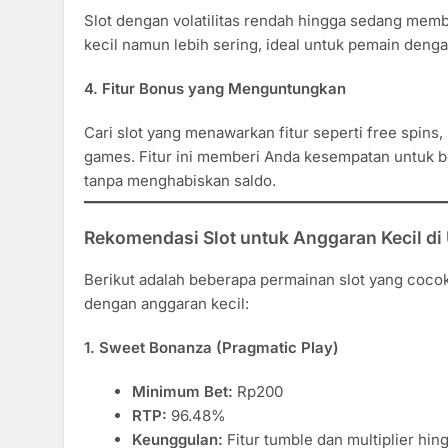
Slot dengan volatilitas rendah hingga sedang me
kecil namun lebih sering, ideal untuk pemain denga
4. Fitur Bonus yang Menguntungkan
Cari slot yang menawarkan fitur seperti free spins, 
games. Fitur ini memberi Anda kesempatan untuk b
tanpa menghabiskan saldo.
Rekomendasi Slot untuk Anggaran Kecil di 
Berikut adalah beberapa permainan slot yang coco
dengan anggaran kecil:
1. Sweet Bonanza (Pragmatic Play)
Minimum Bet:
Rp200
RTP:
96.48%
Keunggulan:
Fitur tumble dan multiplier hin