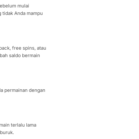
sebelum mulai
g tidak Anda mampu
ack, free spins, atau
bah saldo bermain
da permainan dengan
ain terlalu lama
buruk.