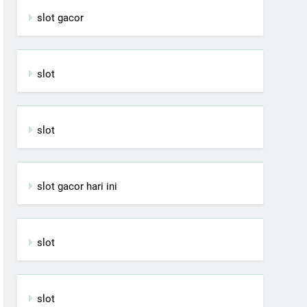
slot gacor
slot
slot
slot gacor hari ini
slot
slot