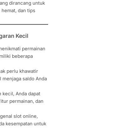
ang dirancang untuk
 hemat, dan tips
aran Kecil
 menikmati permainan
miliki beberapa
ak perlu khawatir
il menjaga saldo Anda
kecil, Anda dapat
fitur permainan, dan
enal slot online,
da kesempatan untuk