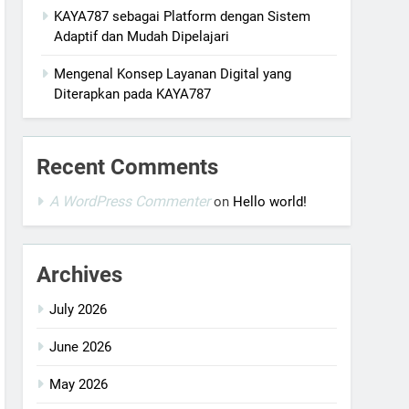
KAYA787 sebagai Platform dengan Sistem
Adaptif dan Mudah Dipelajari
Mengenal Konsep Layanan Digital yang
Diterapkan pada KAYA787
Recent Comments
A WordPress Commenter
on
Hello world!
Archives
July 2026
June 2026
May 2026