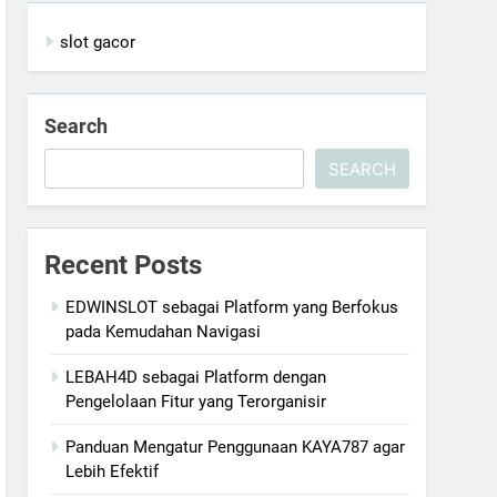
slot gacor
Search
SEARCH
Recent Posts
EDWINSLOT sebagai Platform yang Berfokus
pada Kemudahan Navigasi
LEBAH4D sebagai Platform dengan
Pengelolaan Fitur yang Terorganisir
Panduan Mengatur Penggunaan KAYA787 agar
Lebih Efektif