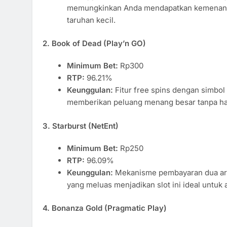
memungkinkan Anda mendapatkan kemenan
taruhan kecil.
2. Book of Dead (Play’n GO)
Minimum Bet:
Rp300
RTP:
96.21%
Keunggulan:
Fitur free spins dengan simbol
memberikan peluang menang besar tanpa ha
3. Starburst (NetEnt)
Minimum Bet:
Rp250
RTP:
96.09%
Keunggulan:
Mekanisme pembayaran dua ara
yang meluas menjadikan slot ini ideal untuk 
4. Bonanza Gold (Pragmatic Play)