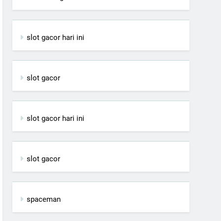
slot gacor hari ini
slot gacor
slot gacor hari ini
slot gacor
spaceman