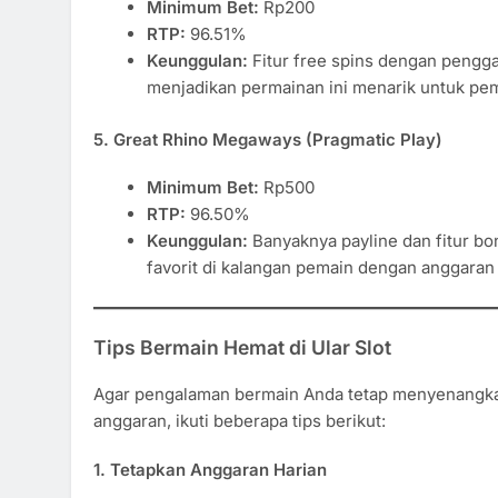
Minimum Bet:
Rp200
RTP:
96.51%
Keunggulan:
Fitur free spins dengan peng
menjadikan permainan ini menarik untuk pe
5. Great Rhino Megaways (Pragmatic Play)
Minimum Bet:
Rp500
RTP:
96.50%
Keunggulan:
Banyaknya payline dan fitur b
favorit di kalangan pemain dengan anggaran 
Tips Bermain Hemat di Ular Slot
Agar pengalaman bermain Anda tetap menyenangka
anggaran, ikuti beberapa tips berikut:
1. Tetapkan Anggaran Harian