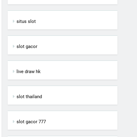
situs slot
slot gacor
live draw hk
slot thailand
slot gacor 777