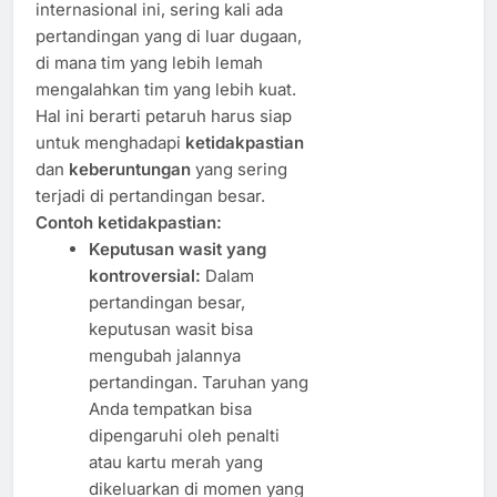
internasional ini, sering kali ada
pertandingan yang di luar dugaan,
di mana tim yang lebih lemah
mengalahkan tim yang lebih kuat.
Hal ini berarti petaruh harus siap
untuk menghadapi
ketidakpastian
dan
keberuntungan
yang sering
terjadi di pertandingan besar.
Contoh ketidakpastian:
Keputusan wasit yang
kontroversial:
Dalam
pertandingan besar,
keputusan wasit bisa
mengubah jalannya
pertandingan. Taruhan yang
Anda tempatkan bisa
dipengaruhi oleh penalti
atau kartu merah yang
dikeluarkan di momen yang