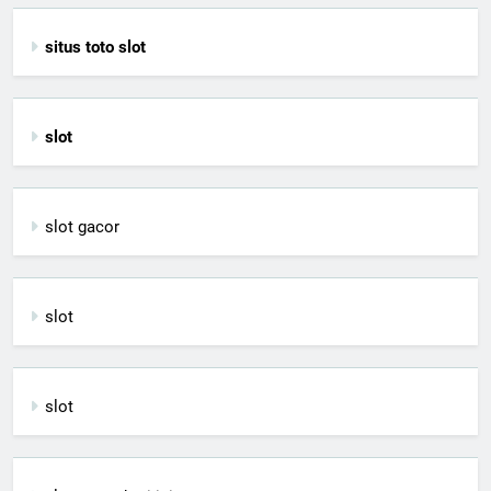
situs toto slot
slot
slot gacor
slot
slot