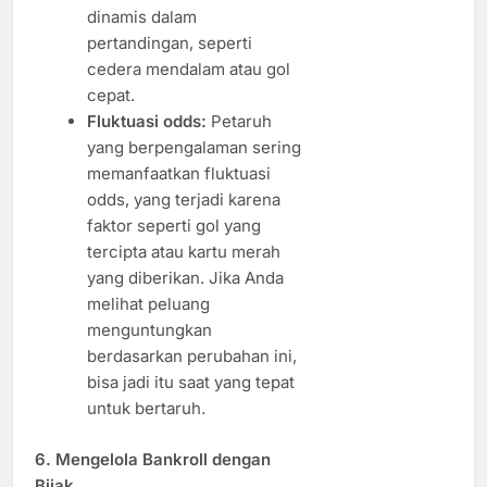
dinamis dalam
pertandingan, seperti
cedera mendalam atau gol
cepat.
Fluktuasi odds:
Petaruh
yang berpengalaman sering
memanfaatkan fluktuasi
odds, yang terjadi karena
faktor seperti gol yang
tercipta atau kartu merah
yang diberikan. Jika Anda
melihat peluang
menguntungkan
berdasarkan perubahan ini,
bisa jadi itu saat yang tepat
untuk bertaruh.
6. Mengelola Bankroll dengan
Bijak