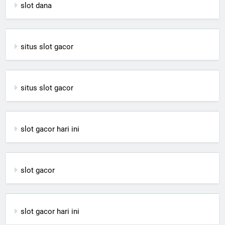
slot dana
situs slot gacor
situs slot gacor
slot gacor hari ini
slot gacor
slot gacor hari ini