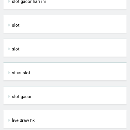
slot gacor hari ini
slot
slot
situs slot
slot gacor
live draw hk