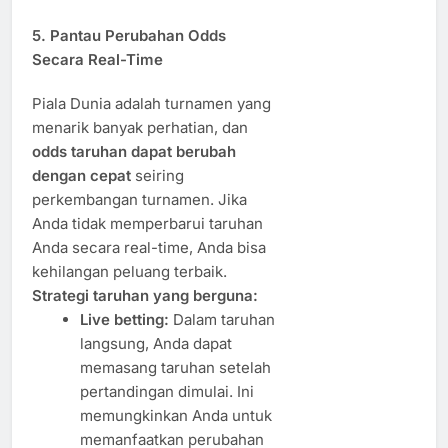
5. Pantau Perubahan Odds
Secara Real-Time
Piala Dunia adalah turnamen yang
menarik banyak perhatian, dan
odds taruhan dapat berubah
dengan cepat
seiring
perkembangan turnamen. Jika
Anda tidak memperbarui taruhan
Anda secara real-time, Anda bisa
kehilangan peluang terbaik.
Strategi taruhan yang berguna:
Live betting:
Dalam taruhan
langsung, Anda dapat
memasang taruhan setelah
pertandingan dimulai. Ini
memungkinkan Anda untuk
memanfaatkan perubahan