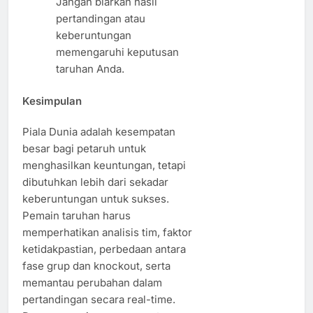
Jangan biarkan hasil
pertandingan atau
keberuntungan
memengaruhi keputusan
taruhan Anda.
Kesimpulan
Piala Dunia adalah kesempatan
besar bagi petaruh untuk
menghasilkan keuntungan, tetapi
dibutuhkan lebih dari sekadar
keberuntungan untuk sukses.
Pemain taruhan harus
memperhatikan analisis tim, faktor
ketidakpastian, perbedaan antara
fase grup dan knockout, serta
memantau perubahan dalam
pertandingan secara real-time.