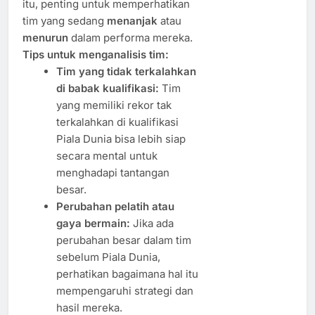
itu, penting untuk memperhatikan
tim yang sedang
menanjak
atau
menurun
dalam performa mereka.
Tips untuk menganalisis tim:
Tim yang tidak terkalahkan
di babak kualifikasi:
Tim
yang memiliki rekor tak
terkalahkan di kualifikasi
Piala Dunia bisa lebih siap
secara mental untuk
menghadapi tantangan
besar.
Perubahan pelatih atau
gaya bermain:
Jika ada
perubahan besar dalam tim
sebelum Piala Dunia,
perhatikan bagaimana hal itu
mempengaruhi strategi dan
hasil mereka.