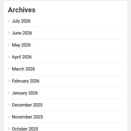
Archives
July 2026
June 2026
May 2026
April 2026
March 2026
February 2026
January 2026
December 2025
November 2025
October 2025