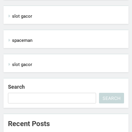
slot gacor
spaceman
slot gacor
Search
SEARCH
Recent Posts