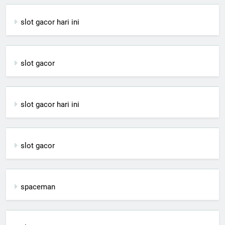
slot gacor hari ini
slot gacor
slot gacor hari ini
slot gacor
spaceman