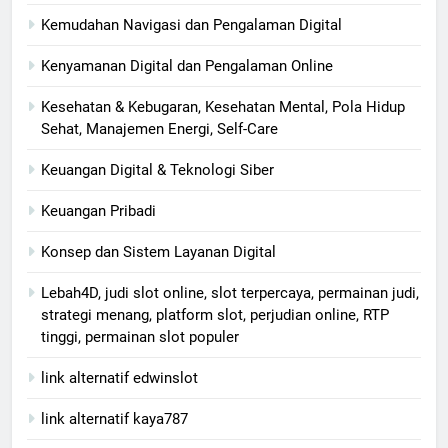
Kemudahan Navigasi dan Pengalaman Digital
Kenyamanan Digital dan Pengalaman Online
Kesehatan & Kebugaran, Kesehatan Mental, Pola Hidup
Sehat, Manajemen Energi, Self-Care
Keuangan Digital & Teknologi Siber
Keuangan Pribadi
Konsep dan Sistem Layanan Digital
Lebah4D, judi slot online, slot terpercaya, permainan judi,
strategi menang, platform slot, perjudian online, RTP
tinggi, permainan slot populer
link alternatif edwinslot
link alternatif kaya787