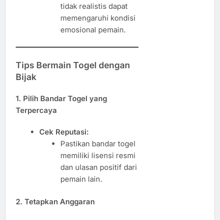
tidak realistis dapat
memengaruhi kondisi
emosional pemain.
Tips Bermain Togel dengan
Bijak
1. Pilih Bandar Togel yang
Terpercaya
Cek Reputasi:
Pastikan bandar togel
memiliki lisensi resmi
dan ulasan positif dari
pemain lain.
2. Tetapkan Anggaran