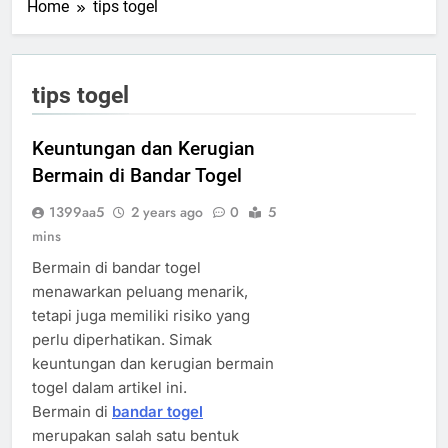
Home
tips togel
tips togel
Keuntungan dan Kerugian
Bermain di Bandar Togel
1399aa5
2 years ago
0
5
mins
Bermain di bandar togel
menawarkan peluang menarik,
tetapi juga memiliki risiko yang
perlu diperhatikan. Simak
keuntungan dan kerugian bermain
togel dalam artikel ini.
Bermain di
bandar togel
merupakan salah satu bentuk