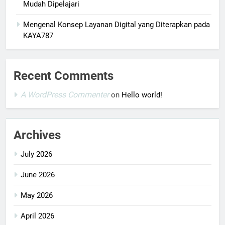
Mudah Dipelajari
Mengenal Konsep Layanan Digital yang Diterapkan pada
KAYA787
Recent Comments
A WordPress Commenter
on
Hello world!
Archives
July 2026
June 2026
May 2026
April 2026