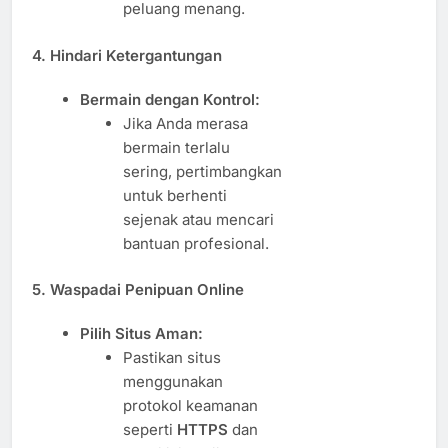
peluang menang.
4. Hindari Ketergantungan
Bermain dengan Kontrol:
Jika Anda merasa
bermain terlalu
sering, pertimbangkan
untuk berhenti
sejenak atau mencari
bantuan profesional.
5. Waspadai Penipuan Online
Pilih Situs Aman:
Pastikan situs
menggunakan
protokol keamanan
seperti
HTTPS
dan