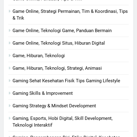
Game Online, Strategi Permainan, Tim & Koordinasi, Tips
& Trik
Game Online, Teknologi Game, Panduan Bermain
Game Online, Teknologi Situs, Hiburan Digital
Game, Hiburan, Teknologi
Game, Hiburan, Teknologi, Strategi, Animasi
Gaming Sehat Kesehatan Fisik Tips Gaming Lifestyle
Gaming Skills & Improvement
Gaming Strategy & Mindset Development
Gaming, Esports, Hobi Digital, Skill Development,
Teknologi Interaktif