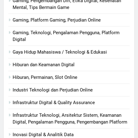
Gaming, Pengembangan Diri, Etika Digital, Kesehatan
Mental, Tips Bermain Game
Gaming, Platform Gaming, Perjudian Online
Gaming, Teknologi, Pengalaman Pengguna, Platform
Digital
Gaya Hidup Mahasiswa / Teknologi & Edukasi
Hiburan dan Keamanan Digital
Hiburan, Permainan, Slot Online
Industri Teknologi dan Perjudian Online
Infrastruktur Digital & Quality Assurance
Infrastruktur Teknologi, Arsitektur Sistem, Keamanan
Digital, Pengalaman Pengguna, Pengembangan Platform
Inovasi Digital & Analitik Data