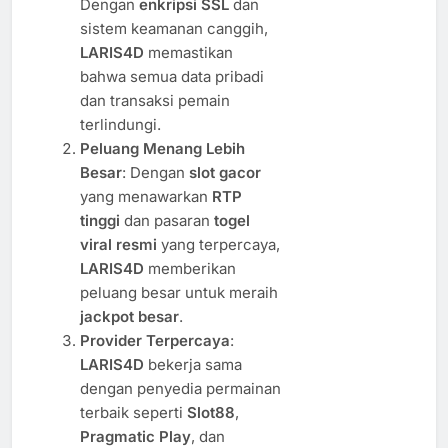
Dengan
enkripsi SSL
dan
sistem keamanan canggih,
LARIS4D
memastikan
bahwa semua data pribadi
dan transaksi pemain
terlindungi.
Peluang Menang Lebih
Besar
: Dengan
slot gacor
yang menawarkan
RTP
tinggi
dan pasaran
togel
viral resmi
yang terpercaya,
LARIS4D
memberikan
peluang besar untuk meraih
jackpot besar
.
Provider Terpercaya
:
LARIS4D
bekerja sama
dengan penyedia permainan
terbaik seperti
Slot88
,
Pragmatic Play
, dan