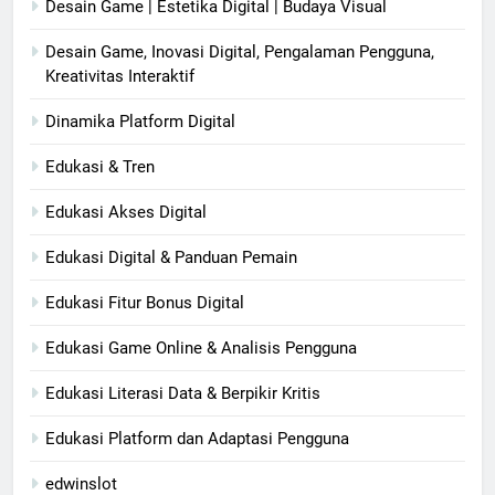
Desain Game | Estetika Digital | Budaya Visual
Desain Game, Inovasi Digital, Pengalaman Pengguna,
Kreativitas Interaktif
Dinamika Platform Digital
Edukasi & Tren
Edukasi Akses Digital
Edukasi Digital & Panduan Pemain
Edukasi Fitur Bonus Digital
Edukasi Game Online & Analisis Pengguna
Edukasi Literasi Data & Berpikir Kritis
Edukasi Platform dan Adaptasi Pengguna
edwinslot