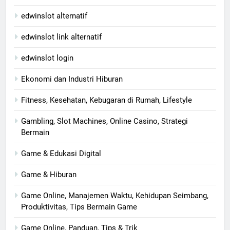
edwinslot alternatif
edwinslot link alternatif
edwinslot login
Ekonomi dan Industri Hiburan
Fitness, Kesehatan, Kebugaran di Rumah, Lifestyle
Gambling, Slot Machines, Online Casino, Strategi
Bermain
Game & Edukasi Digital
Game & Hiburan
Game Online, Manajemen Waktu, Kehidupan Seimbang,
Produktivitas, Tips Bermain Game
Game Online, Panduan, Tips & Trik