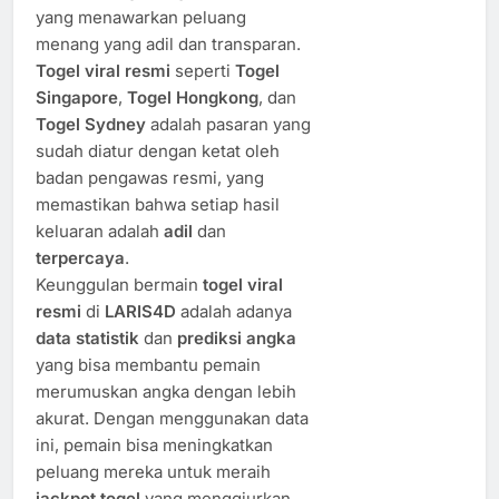
yang menawarkan peluang
menang yang adil dan transparan.
Togel viral resmi
seperti
Togel
Singapore
,
Togel Hongkong
, dan
Togel Sydney
adalah pasaran yang
sudah diatur dengan ketat oleh
badan pengawas resmi, yang
memastikan bahwa setiap hasil
keluaran adalah
adil
dan
terpercaya
.
Keunggulan bermain
togel viral
resmi
di
LARIS4D
adalah adanya
data statistik
dan
prediksi angka
yang bisa membantu pemain
merumuskan angka dengan lebih
akurat. Dengan menggunakan data
ini, pemain bisa meningkatkan
peluang mereka untuk meraih
jackpot togel
yang menggiurkan.