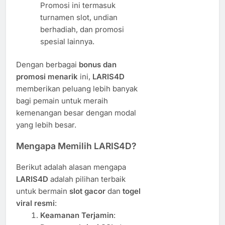
Promosi ini termasuk
turnamen slot, undian
berhadiah, dan promosi
spesial lainnya.
Dengan berbagai
bonus dan
promosi menarik
ini,
LARIS4D
memberikan peluang lebih banyak
bagi pemain untuk meraih
kemenangan besar dengan modal
yang lebih besar.
Mengapa Memilih LARIS4D?
Berikut adalah alasan mengapa
LARIS4D
adalah pilihan terbaik
untuk bermain
slot gacor
dan
togel
viral resmi
:
Keamanan Terjamin
: