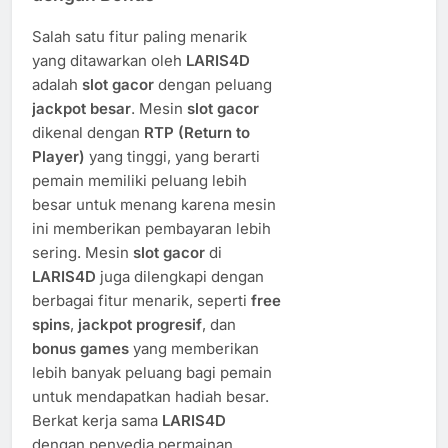
Salah satu fitur paling menarik
yang ditawarkan oleh
LARIS4D
adalah
slot gacor
dengan peluang
jackpot besar
. Mesin
slot gacor
dikenal dengan
RTP (Return to
Player)
yang tinggi, yang berarti
pemain memiliki peluang lebih
besar untuk menang karena mesin
ini memberikan pembayaran lebih
sering. Mesin
slot gacor
di
LARIS4D
juga dilengkapi dengan
berbagai fitur menarik, seperti
free
spins
,
jackpot progresif
, dan
bonus games
yang memberikan
lebih banyak peluang bagi pemain
untuk mendapatkan hadiah besar.
Berkat kerja sama
LARIS4D
dengan penyedia permainan