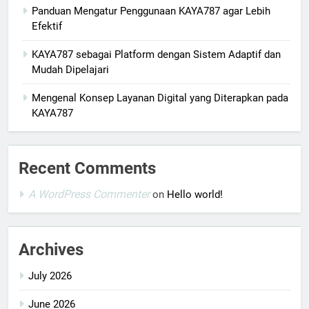
Panduan Mengatur Penggunaan KAYA787 agar Lebih
Efektif
KAYA787 sebagai Platform dengan Sistem Adaptif dan
Mudah Dipelajari
Mengenal Konsep Layanan Digital yang Diterapkan pada
KAYA787
Recent Comments
A WordPress Commenter
on
Hello world!
Archives
July 2026
June 2026