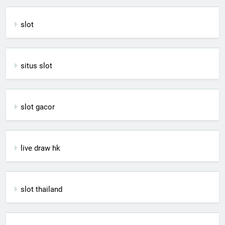
slot
situs slot
slot gacor
live draw hk
slot thailand