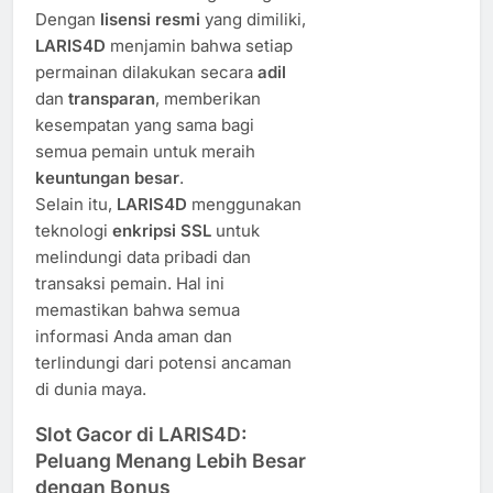
Dengan
lisensi resmi
yang dimiliki,
LARIS4D
menjamin bahwa setiap
permainan dilakukan secara
adil
dan
transparan
, memberikan
kesempatan yang sama bagi
semua pemain untuk meraih
keuntungan besar
.
Selain itu,
LARIS4D
menggunakan
teknologi
enkripsi SSL
untuk
melindungi data pribadi dan
transaksi pemain. Hal ini
memastikan bahwa semua
informasi Anda aman dan
terlindungi dari potensi ancaman
di dunia maya.
Slot Gacor di LARIS4D:
Peluang Menang Lebih Besar
dengan Bonus