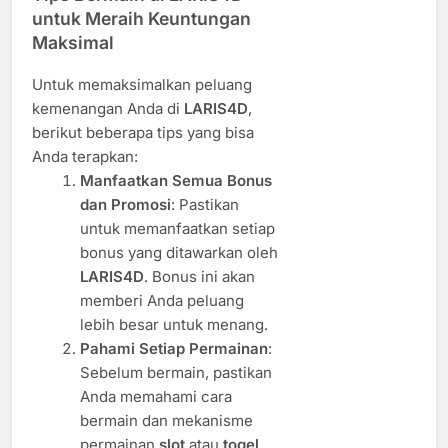
untuk Meraih Keuntungan
Maksimal
Untuk memaksimalkan peluang
kemenangan Anda di
LARIS4D
,
berikut beberapa tips yang bisa
Anda terapkan:
Manfaatkan Semua Bonus
dan Promosi
: Pastikan
untuk memanfaatkan setiap
bonus yang ditawarkan oleh
LARIS4D
. Bonus ini akan
memberi Anda peluang
lebih besar untuk menang.
Pahami Setiap Permainan
:
Sebelum bermain, pastikan
Anda memahami cara
bermain dan mekanisme
permainan
slot
atau
togel