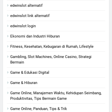
edwinslot alternatif
edwinslot link alternatif
edwinslot login
Ekonomi dan Industri Hiburan
Fitness, Kesehatan, Kebugaran di Rumah, Lifestyle
Gambling, Slot Machines, Online Casino, Strategi
Bermain
Game & Edukasi Digital
Game & Hiburan
Game Online, Manajemen Waktu, Kehidupan Seimbang,
Produktivitas, Tips Bermain Game
Game Online, Panduan, Tips & Trik