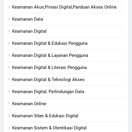
Keamanan Akun,Privasi Digital,Panduan Akses Online
Keamanan Data
Keamanan Digital
Keamanan Digital & Edukasi Pengguna
Keamanan Digital & Layanan Pengguna
Keamanan Digital & Literasi Pengguna
Keamanan Digital & Teknologi Akses
Keamanan Digital, Perlindungan Data
Keamanan Online
Keamanan Siber & Edukasi Digital
Keamanan Sistem & Otentikasi Digital