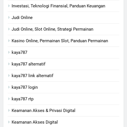
Investasi, Teknologi Finansial, Panduan Keuangan
Judi Online
Judi Online, Slot Online, Strategi Permainan
Kasino Online, Permainan Slot, Panduan Permainan
kaya787
kaya787 alternatif
kaya787 link alternatif
kaya787 login
kaya787 rtp
Keamanan Akses & Privasi Digital
Keamanan Akses Digital