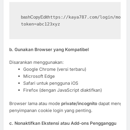
bashCopyEdit
https://kaya787.com/login/mobil
b. Gunakan Browser yang Kompatibel
Disarankan menggunakan:
Google Chrome (versi terbaru)
Microsoft Edge
Safari untuk pengguna iOS
Firefox (dengan JavaScript diaktifkan)
Browser lama atau mode
private/incognito
dapat menghal
penyimpanan cookie login yang penting.
c. Nonaktifkan Ekstensi atau Add-ons Pengganggu