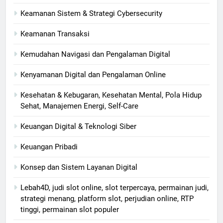
Keamanan Sistem & Strategi Cybersecurity
Keamanan Transaksi
Kemudahan Navigasi dan Pengalaman Digital
Kenyamanan Digital dan Pengalaman Online
Kesehatan & Kebugaran, Kesehatan Mental, Pola Hidup
Sehat, Manajemen Energi, Self-Care
Keuangan Digital & Teknologi Siber
Keuangan Pribadi
Konsep dan Sistem Layanan Digital
Lebah4D, judi slot online, slot terpercaya, permainan judi,
strategi menang, platform slot, perjudian online, RTP
tinggi, permainan slot populer