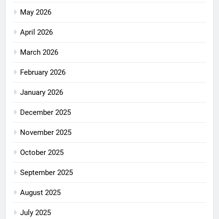
May 2026
April 2026
March 2026
February 2026
January 2026
December 2025
November 2025
October 2025
September 2025
August 2025
July 2025