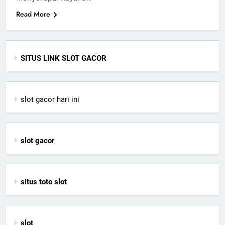
Read More
SITUS LINK SLOT GACOR
slot gacor hari ini
slot gacor
situs toto slot
slot