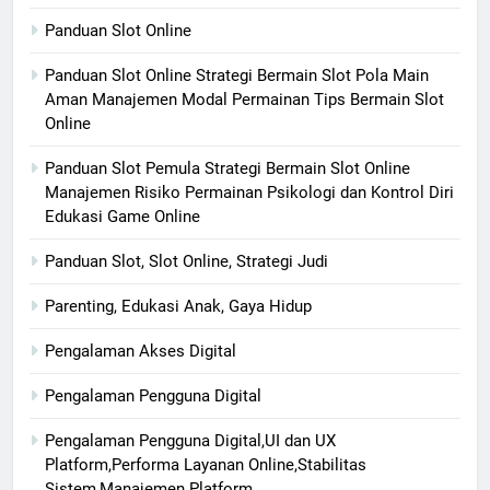
Panduan Slot Online
Panduan Slot Online Strategi Bermain Slot Pola Main
Aman Manajemen Modal Permainan Tips Bermain Slot
Online
Panduan Slot Pemula Strategi Bermain Slot Online
Manajemen Risiko Permainan Psikologi dan Kontrol Diri
Edukasi Game Online
Panduan Slot, Slot Online, Strategi Judi
Parenting, Edukasi Anak, Gaya Hidup
Pengalaman Akses Digital
Pengalaman Pengguna Digital
Pengalaman Pengguna Digital,UI dan UX
Platform,Performa Layanan Online,Stabilitas
Sistem,Manajemen Platform