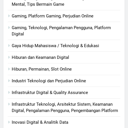
Mental, Tips Bermain Game
Gaming, Platform Gaming, Perjudian Online
Gaming, Teknologi, Pengalaman Pengguna, Platform
Digital
Gaya Hidup Mahasiswa / Teknologi & Edukasi
Hiburan dan Keamanan Digital
Hiburan, Permainan, Slot Online
Industri Teknologi dan Perjudian Online
Infrastruktur Digital & Quality Assurance
Infrastruktur Teknologi, Arsitektur Sistem, Keamanan
Digital, Pengalaman Pengguna, Pengembangan Platform
Inovasi Digital & Analitik Data