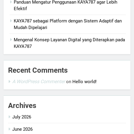
Panduan Mengatur Penggunaan KAYA787 agar Lebih
Efektif
KAYA787 sebagai Platform dengan Sistem Adaptif dan
Mudah Dipelajari
Mengenal Konsep Layanan Digital yang Diterapkan pada
KAYA787
Recent Comments
A WordPress Commenter
on
Hello world!
Archives
July 2026
June 2026