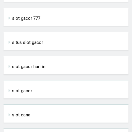
slot gacor 777
situs slot gacor
slot gacor hari ini
slot gacor
slot dana