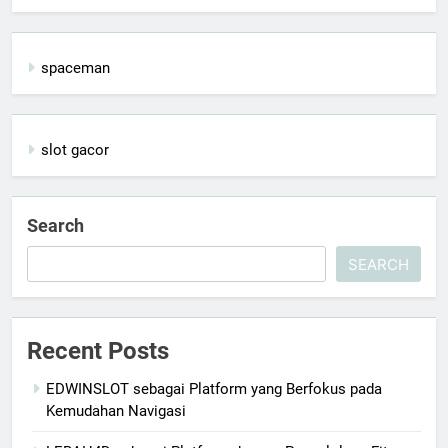
spaceman
slot gacor
Search
SEARCH
Recent Posts
EDWINSLOT sebagai Platform yang Berfokus pada
Kemudahan Navigasi