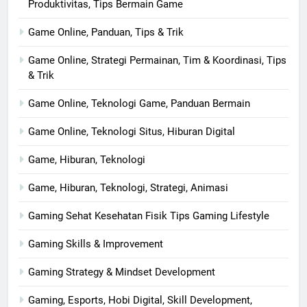
Produktivitas, Tips Bermain Game
Game Online, Panduan, Tips & Trik
Game Online, Strategi Permainan, Tim & Koordinasi, Tips
& Trik
Game Online, Teknologi Game, Panduan Bermain
Game Online, Teknologi Situs, Hiburan Digital
Game, Hiburan, Teknologi
Game, Hiburan, Teknologi, Strategi, Animasi
Gaming Sehat Kesehatan Fisik Tips Gaming Lifestyle
Gaming Skills & Improvement
Gaming Strategy & Mindset Development
Gaming, Esports, Hobi Digital, Skill Development,