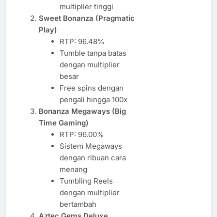
multiplier tinggi
Sweet Bonanza (Pragmatic
Play)
RTP: 96.48%
Tumble tanpa batas
dengan multiplier
besar
Free spins dengan
pengali hingga 100x
Bonanza Megaways (Big
Time Gaming)
RTP: 96.00%
Sistem Megaways
dengan ribuan cara
menang
Tumbling Reels
dengan multiplier
bertambah
Aztec Gems Deluxe