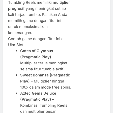
Tumbling Reels memiliki
multiplier
progresif
yang meningkat setiap
kali terjadi tumble. Pastikan Anda
memilih game dengan fitur ini
untuk memaksimalkan
kemenangan.
Contoh game dengan fitur ini di
Ular Slot:
Gates of Olympus
(Pragmatic Play)
–
Multiplier terus meningkat
selama fitur tumble aktif.
Sweet Bonanza (Pragmatic
Play)
– Multiplier hingga
100x dalam mode free spins.
Aztec Gems Deluxe
(Pragmatic Play)
–
Kombinasi Tumbling Reels
dan multiplier besar.