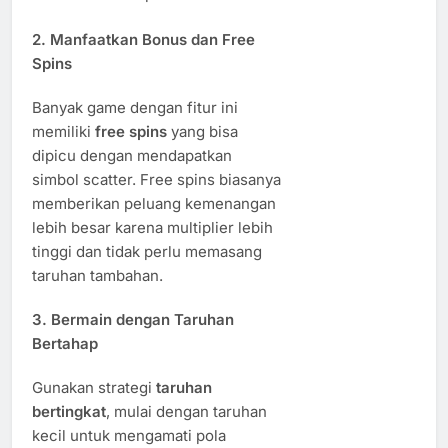
2. Manfaatkan Bonus dan Free
Spins
Banyak game dengan fitur ini
memiliki
free spins
yang bisa
dipicu dengan mendapatkan
simbol scatter. Free spins biasanya
memberikan peluang kemenangan
lebih besar karena multiplier lebih
tinggi dan tidak perlu memasang
taruhan tambahan.
3. Bermain dengan Taruhan
Bertahap
Gunakan strategi
taruhan
bertingkat
, mulai dengan taruhan
kecil untuk mengamati pola