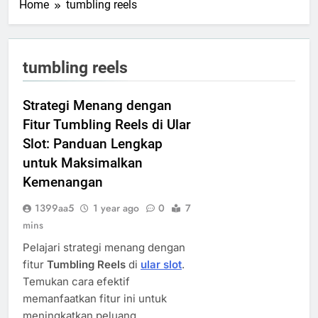
Home
tumbling reels
tumbling reels
Strategi Menang dengan
Fitur Tumbling Reels di Ular
Slot: Panduan Lengkap
untuk Maksimalkan
Kemenangan
1399aa5
1 year ago
0
7
mins
Pelajari strategi menang dengan
fitur
Tumbling Reels
di
ular slot
.
Temukan cara efektif
memanfaatkan fitur ini untuk
meningkatkan peluang