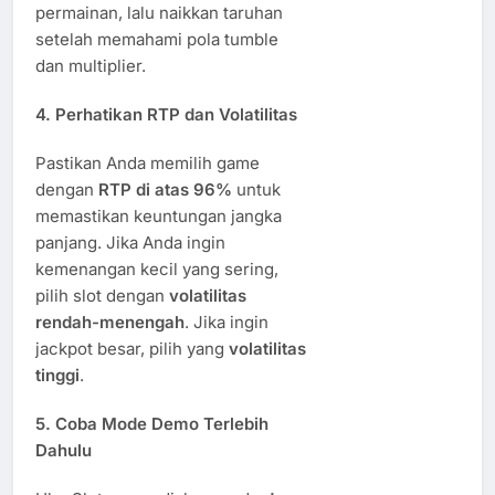
permainan, lalu naikkan taruhan
setelah memahami pola tumble
dan multiplier.
4. Perhatikan RTP dan Volatilitas
Pastikan Anda memilih game
dengan
RTP di atas 96%
untuk
memastikan keuntungan jangka
panjang. Jika Anda ingin
kemenangan kecil yang sering,
pilih slot dengan
volatilitas
rendah-menengah
. Jika ingin
jackpot besar, pilih yang
volatilitas
tinggi
.
5. Coba Mode Demo Terlebih
Dahulu