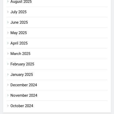
August 2025
July 2025
June 2025
May 2025
April 2025
March 2025
February 2025
January 2025
December 2024
November 2024
October 2024