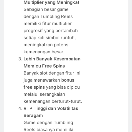
Multiplier yang Meningkat
Sebagian besar game
dengan Tumbling Reels
memiliki fitur multiplier
progresif yang bertambah
setiap kali simbol runtuh,
meningkatkan potensi
kemenangan besar.
Lebih Banyak Kesempatan
Memicu Free Spins
Banyak slot dengan fitur ini
juga menawarkan
bonus
free spins
yang bisa dipicu
melalui serangkaian
kemenangan berturut-turut.
RTP Tinggi dan Volatilitas
Beragam
Game dengan Tumbling
Reels biasanya memiliki