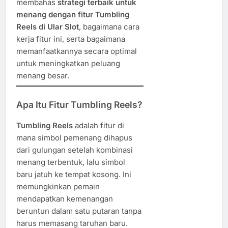
membahas
strategi terbaik untuk
menang dengan fitur Tumbling
Reels di Ular Slot
, bagaimana cara
kerja fitur ini, serta bagaimana
memanfaatkannya secara optimal
untuk meningkatkan peluang
menang besar.
Apa Itu Fitur Tumbling Reels?
Tumbling Reels
adalah fitur di
mana simbol pemenang dihapus
dari gulungan setelah kombinasi
menang terbentuk, lalu simbol
baru jatuh ke tempat kosong. Ini
memungkinkan pemain
mendapatkan kemenangan
beruntun dalam satu putaran tanpa
harus memasang taruhan baru.