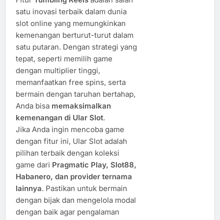
satu inovasi terbaik dalam dunia
slot online yang memungkinkan
kemenangan berturut-turut dalam
satu putaran. Dengan strategi yang
tepat, seperti memilih game
dengan multiplier tinggi,
memanfaatkan free spins, serta
bermain dengan taruhan bertahap,
Anda bisa
memaksimalkan
kemenangan di Ular Slot
.
Jika Anda ingin mencoba game
dengan fitur ini, Ular Slot adalah
pilihan terbaik dengan koleksi
game dari
Pragmatic Play, Slot88,
Habanero, dan provider ternama
lainnya
. Pastikan untuk bermain
dengan bijak dan mengelola modal
dengan baik agar pengalaman