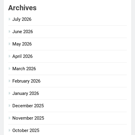
Archives
July 2026
June 2026
May 2026
April 2026
March 2026
February 2026
January 2026
December 2025
November 2025
October 2025