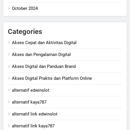
October 2024
Categories
Akses Cepat dan Aktivitas Digital
Akses dan Pengalaman Digital
Akses Digital dan Panduan Brand
Akses Digital Praktis dan Platform Online
alternatif edwinslot
alternatif kaya787
alternatif link edwinslot
alternatif link kaya787