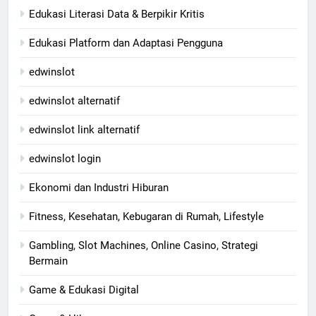
Edukasi Literasi Data & Berpikir Kritis
Edukasi Platform dan Adaptasi Pengguna
edwinslot
edwinslot alternatif
edwinslot link alternatif
edwinslot login
Ekonomi dan Industri Hiburan
Fitness, Kesehatan, Kebugaran di Rumah, Lifestyle
Gambling, Slot Machines, Online Casino, Strategi
Bermain
Game & Edukasi Digital