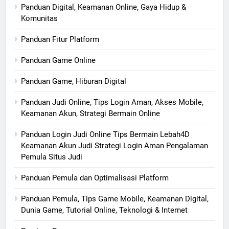
Panduan Digital, Keamanan Online, Gaya Hidup &
Komunitas
Panduan Fitur Platform
Panduan Game Online
Panduan Game, Hiburan Digital
Panduan Judi Online, Tips Login Aman, Akses Mobile,
Keamanan Akun, Strategi Bermain Online
Panduan Login Judi Online Tips Bermain Lebah4D
Keamanan Akun Judi Strategi Login Aman Pengalaman
Pemula Situs Judi
Panduan Pemula dan Optimalisasi Platform
Panduan Pemula, Tips Game Mobile, Keamanan Digital,
Dunia Game, Tutorial Online, Teknologi & Internet