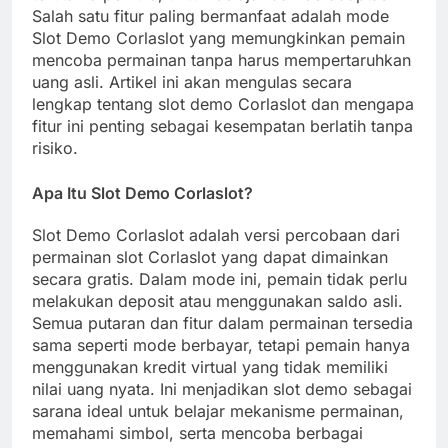
Salah satu fitur paling bermanfaat adalah mode
Slot Demo Corlaslot yang memungkinkan pemain
mencoba permainan tanpa harus mempertaruhkan
uang asli. Artikel ini akan mengulas secara
lengkap tentang slot demo Corlaslot dan mengapa
fitur ini penting sebagai kesempatan berlatih tanpa
risiko.
Apa Itu Slot Demo Corlaslot?
Slot Demo Corlaslot adalah versi percobaan dari
permainan slot Corlaslot yang dapat dimainkan
secara gratis. Dalam mode ini, pemain tidak perlu
melakukan deposit atau menggunakan saldo asli.
Semua putaran dan fitur dalam permainan tersedia
sama seperti mode berbayar, tetapi pemain hanya
menggunakan kredit virtual yang tidak memiliki
nilai uang nyata. Ini menjadikan slot demo sebagai
sarana ideal untuk belajar mekanisme permainan,
memahami simbol, serta mencoba berbagai