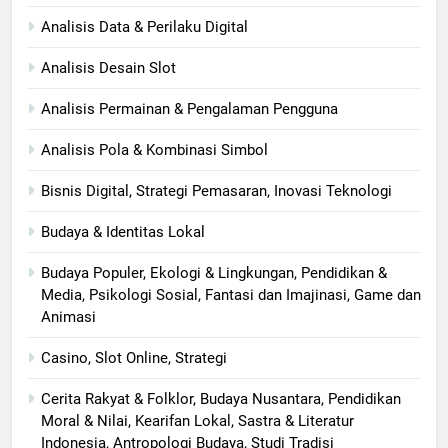
Analisis Data & Perilaku Digital
Analisis Desain Slot
Analisis Permainan & Pengalaman Pengguna
Analisis Pola & Kombinasi Simbol
Bisnis Digital, Strategi Pemasaran, Inovasi Teknologi
Budaya & Identitas Lokal
Budaya Populer, Ekologi & Lingkungan, Pendidikan &
Media, Psikologi Sosial, Fantasi dan Imajinasi, Game dan
Animasi
Casino, Slot Online, Strategi
Cerita Rakyat & Folklor, Budaya Nusantara, Pendidikan
Moral & Nilai, Kearifan Lokal, Sastra & Literatur
Indonesia, Antropologi Budaya, Studi Tradisi