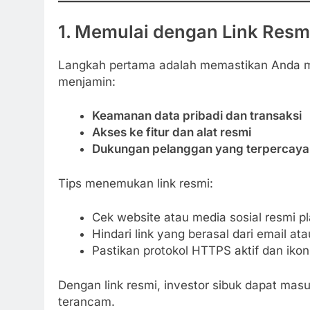
1. Memulai dengan Link Resm
Langkah pertama adalah memastikan Anda
menjamin:
Keamanan data pribadi dan transaksi
Akses ke fitur dan alat resmi
Dukungan pelanggan yang terpercaya
Tips menemukan link resmi:
Cek website atau media sosial resmi pl
Hindari link yang berasal dari email ata
Pastikan protokol HTTPS aktif dan iko
Dengan link resmi, investor sibuk dapat mas
terancam.