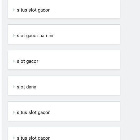
situs slot gacor
slot gacor hari ini
slot gacor
slot dana
situs slot gacor
situs slot gacor