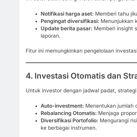
Notifikasi harga aset:
Memberi tahu jika
Pengingat diversifikasi:
Menunjukkan ka
Update berita pasar:
Memberi insight 
laporan.
Fitur ini memungkinkan pengelolaan investasi
4. Investasi Otomatis dan St
Untuk investor dengan jadwal padat, strateg
Auto-investment:
Menentukan jumlah da
Rebalancing Otomatis:
Menjaga proporsi
Diversifikasi Portofolio:
Mengurangi ris
ke berbagai instrumen.