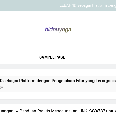
LEBAH4D sebagai Platform denga
Panduan Mengatur P
KAYA787 sebagai Platform dengan
EDWINSLOT sebagai Platform ya
ou Yoga
las Yoga Dan Panduan Kesehatan Holistik Di Bidou Yoga. Untu
LEBAH4D sebagai Platform denga
SAMPLE PAGE
Panduan Mengatur P
KAYA787 sebagai Platform dengan
tform dengan Pengelolaan Fitur yang Terorganisir
Pan
2 We
Keuangan
Panduan Praktis Menggunakan LINK KAYA787 untuk 