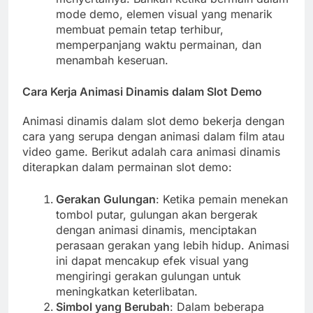
mode demo, elemen visual yang menarik
membuat pemain tetap terhibur,
memperpanjang waktu permainan, dan
menambah keseruan.
Cara Kerja Animasi Dinamis dalam Slot Demo
Animasi dinamis dalam slot demo bekerja dengan
cara yang serupa dengan animasi dalam film atau
video game. Berikut adalah cara animasi dinamis
diterapkan dalam permainan slot demo:
Gerakan Gulungan
: Ketika pemain menekan
tombol putar, gulungan akan bergerak
dengan animasi dinamis, menciptakan
perasaan gerakan yang lebih hidup. Animasi
ini dapat mencakup efek visual yang
mengiringi gerakan gulungan untuk
meningkatkan keterlibatan.
Simbol yang Berubah
: Dalam beberapa