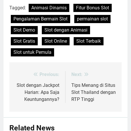
Tagged:
Animasi Dinamis
Fitur Bonus Slot
Pengalaman Bermain Slot
permainan slot
Slot Demo
Slot dengan Animasi
Slot Gratis
Slot Online
Slot Terbaik
Slot untuk Pemula
Previous:
Next:
Post
navigation
Slot dengan Jackpot
Tips Menang di Situs
Harian: Apa Saja
Slot Thailand dengan
Keuntungannya?
RTP Tinggi
Related News