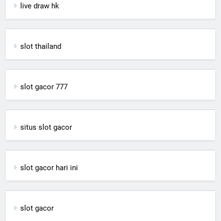
live draw hk
slot thailand
slot gacor 777
situs slot gacor
slot gacor hari ini
slot gacor