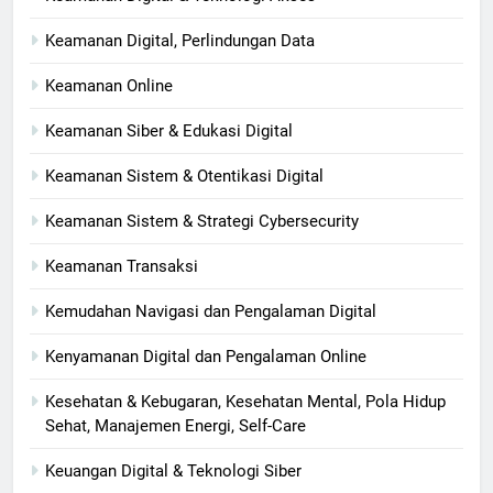
Keamanan Digital, Perlindungan Data
Keamanan Online
Keamanan Siber & Edukasi Digital
Keamanan Sistem & Otentikasi Digital
Keamanan Sistem & Strategi Cybersecurity
Keamanan Transaksi
Kemudahan Navigasi dan Pengalaman Digital
Kenyamanan Digital dan Pengalaman Online
Kesehatan & Kebugaran, Kesehatan Mental, Pola Hidup
Sehat, Manajemen Energi, Self-Care
Keuangan Digital & Teknologi Siber