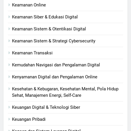
Keamanan Online
Keamanan Siber & Edukasi Digital
Keamanan Sistem & Otentikasi Digital
Keamanan Sistem & Strategi Cybersecurity
Keamanan Transaksi
Kemudahan Navigasi dan Pengalaman Digital
Kenyamanan Digital dan Pengalaman Online
Kesehatan & Kebugaran, Kesehatan Mental, Pola Hidup
Sehat, Manajemen Energi, Self-Care
Keuangan Digital & Teknologi Siber
Keuangan Pribadi