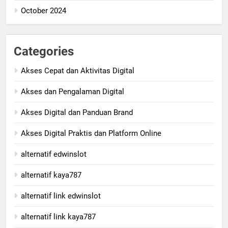
October 2024
Categories
Akses Cepat dan Aktivitas Digital
Akses dan Pengalaman Digital
Akses Digital dan Panduan Brand
Akses Digital Praktis dan Platform Online
alternatif edwinslot
alternatif kaya787
alternatif link edwinslot
alternatif link kaya787