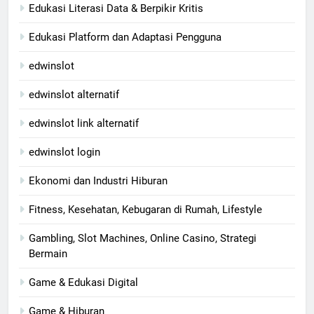
Edukasi Literasi Data & Berpikir Kritis
Edukasi Platform dan Adaptasi Pengguna
edwinslot
edwinslot alternatif
edwinslot link alternatif
edwinslot login
Ekonomi dan Industri Hiburan
Fitness, Kesehatan, Kebugaran di Rumah, Lifestyle
Gambling, Slot Machines, Online Casino, Strategi
Bermain
Game & Edukasi Digital
Game & Hiburan