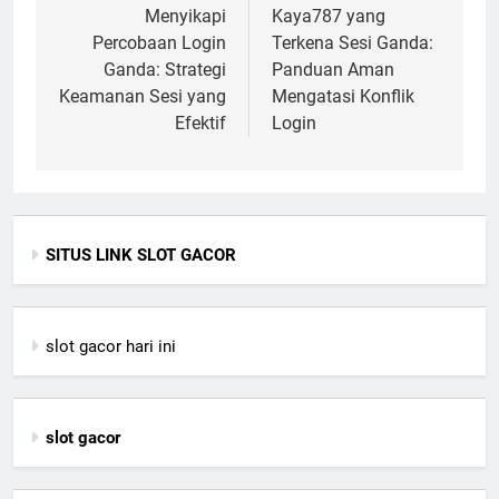
Menyikapi
Kaya787 yang
Percobaan Login
Terkena Sesi Ganda:
Ganda: Strategi
Panduan Aman
Keamanan Sesi yang
Mengatasi Konflik
Efektif
Login
SITUS LINK SLOT GACOR
slot gacor hari ini
slot gacor