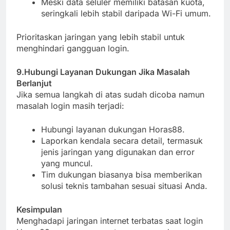
Meski data seluler memiliki batasan kuota,
seringkali lebih stabil daripada Wi-Fi umum.
Prioritaskan jaringan yang lebih stabil untuk
menghindari gangguan login.
9.Hubungi Layanan Dukungan Jika Masalah
Berlanjut
Jika semua langkah di atas sudah dicoba namun
masalah login masih terjadi:
Hubungi layanan dukungan Horas88.
Laporkan kendala secara detail, termasuk
jenis jaringan yang digunakan dan error
yang muncul.
Tim dukungan biasanya bisa memberikan
solusi teknis tambahan sesuai situasi Anda.
Kesimpulan
Menghadapi jaringan internet terbatas saat login