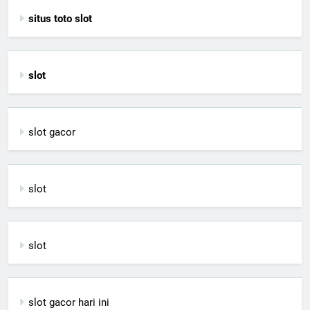
situs toto slot
slot
slot gacor
slot
slot
slot gacor hari ini