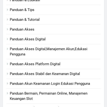
Panduan & Tips
Panduan & Tutorial
Panduan Akses
Panduan Akses Digital
Panduan Akses Digital,Manajemen Akun,Edukasi
Pengguna
Panduan Akses Platform Digital
Panduan Akses Stabil dan Keamanan Digital
Panduan Akun Keamanan Login Edukasi Pengguna
Panduan Bermain, Permainan Online, Manajemen
Keuangan Slot