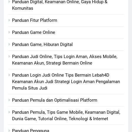
Panduan Digital, Keamanan Online, Gaya Hidup &
Komunitas
Panduan Fitur Platform
Panduan Game Online
Panduan Game, Hiburan Digital
Panduan Judi Online, Tips Login Aman, Akses Mobile,
Keamanan Akun, Strategi Bermain Online
Panduan Login Judi Online Tips Bermain Lebah4D
Keamanan Akun Judi Strategi Login Aman Pengalaman
Pemula Situs Judi
Panduan Pemula dan Optimalisasi Platform
Panduan Pemula, Tips Game Mobile, Keamanan Digital,
Dunia Game, Tutorial Online, Teknologi & Internet
Panduan Pengguna