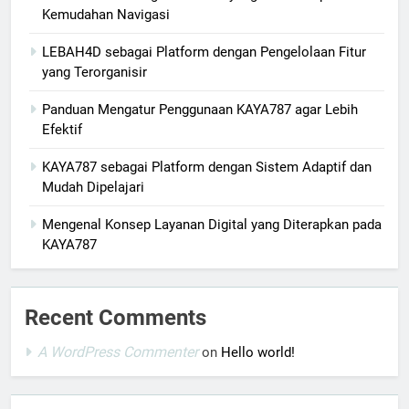
Kemudahan Navigasi
LEBAH4D sebagai Platform dengan Pengelolaan Fitur
yang Terorganisir
Panduan Mengatur Penggunaan KAYA787 agar Lebih
Efektif
KAYA787 sebagai Platform dengan Sistem Adaptif dan
Mudah Dipelajari
Mengenal Konsep Layanan Digital yang Diterapkan pada
KAYA787
Recent Comments
A WordPress Commenter
on
Hello world!