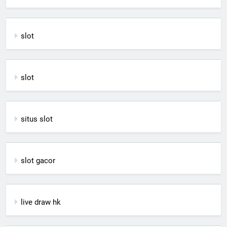
slot
slot
situs slot
slot gacor
live draw hk