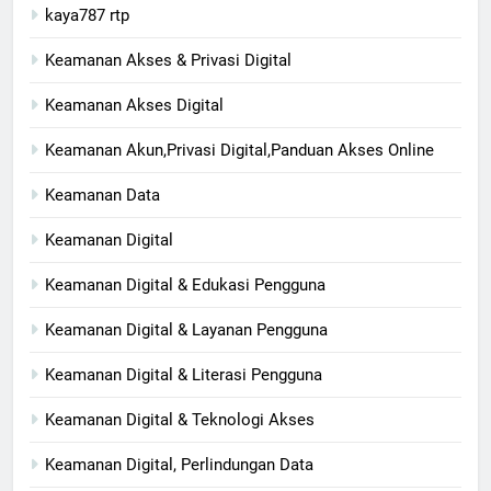
kaya787 rtp
Keamanan Akses & Privasi Digital
Keamanan Akses Digital
Keamanan Akun,Privasi Digital,Panduan Akses Online
Keamanan Data
Keamanan Digital
Keamanan Digital & Edukasi Pengguna
Keamanan Digital & Layanan Pengguna
Keamanan Digital & Literasi Pengguna
Keamanan Digital & Teknologi Akses
Keamanan Digital, Perlindungan Data