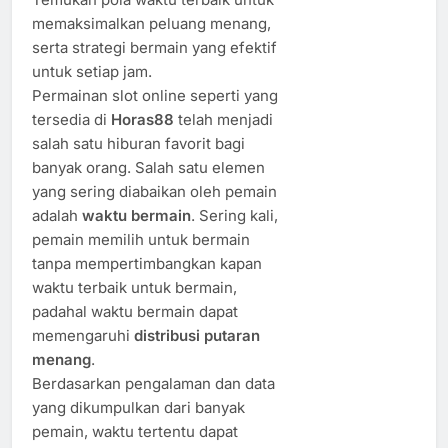
memaksimalkan peluang menang,
serta strategi bermain yang efektif
untuk setiap jam.
Permainan slot online seperti yang
tersedia di
Horas88
telah menjadi
salah satu hiburan favorit bagi
banyak orang. Salah satu elemen
yang sering diabaikan oleh pemain
adalah
waktu bermain
. Sering kali,
pemain memilih untuk bermain
tanpa mempertimbangkan kapan
waktu terbaik untuk bermain,
padahal waktu bermain dapat
memengaruhi
distribusi putaran
menang
.
Berdasarkan pengalaman dan data
yang dikumpulkan dari banyak
pemain, waktu tertentu dapat