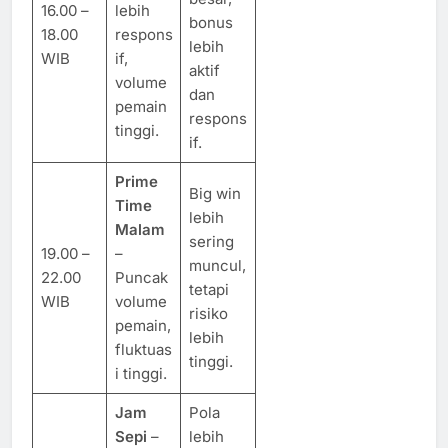
16.00 –
lebih
bonus
18.00
respons
lebih
WIB
if,
aktif
volume
dan
pemain
respons
tinggi.
if.
Prime
Big win
Time
lebih
Malam
sering
19.00 –
–
muncul,
22.00
Puncak
tetapi
WIB
volume
risiko
pemain,
lebih
fluktuas
tinggi.
i tinggi.
Jam
Pola
Sepi
–
lebih