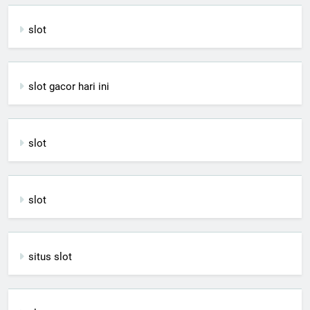
slot
slot gacor hari ini
slot
slot
situs slot