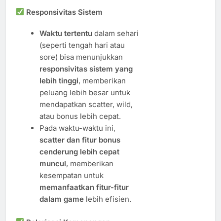
Responsivitas Sistem
Waktu tertentu
dalam sehari
(seperti tengah hari atau
sore) bisa menunjukkan
responsivitas sistem yang
lebih tinggi
, memberikan
peluang lebih besar untuk
mendapatkan scatter, wild,
atau bonus lebih cepat.
Pada waktu-waktu ini,
scatter dan fitur bonus
cenderung lebih cepat
muncul
, memberikan
kesempatan untuk
memanfaatkan fitur-fitur
dalam game
lebih efisien.