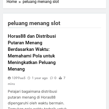
Home
peluang menang slot
peluang menang slot
Horas88 dan Distribusi
Putaran Menang
Berdasarkan Waktu:
Memahami Pola untuk
Meningkatkan Peluang
Menang
1399aa5
1 year ago
0
7
mins
Pelajari bagaimana distribusi
putaran menang di Horas88
dipengaruhi oleh waktu bermain.
Temukan pola waktu terbaik untuk