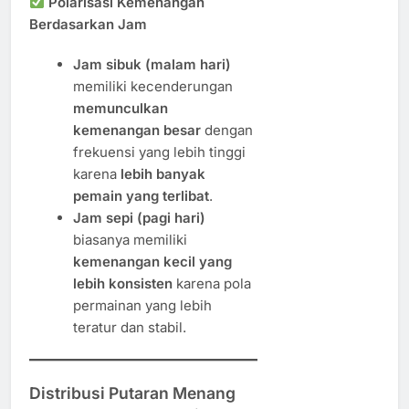
Polarisasi Kemenangan
Berdasarkan Jam
Jam sibuk (malam hari)
memiliki kecenderungan
memunculkan
kemenangan besar
dengan
frekuensi yang lebih tinggi
karena
lebih banyak
pemain yang terlibat
.
Jam sepi (pagi hari)
biasanya memiliki
kemenangan kecil yang
lebih konsisten
karena pola
permainan yang lebih
teratur dan stabil.
Distribusi Putaran Menang