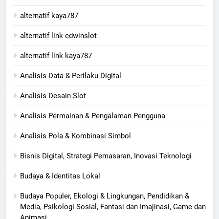
alternatif kaya787
alternatif link edwinslot
alternatif link kaya787
Analisis Data & Perilaku Digital
Analisis Desain Slot
Analisis Permainan & Pengalaman Pengguna
Analisis Pola & Kombinasi Simbol
Bisnis Digital, Strategi Pemasaran, Inovasi Teknologi
Budaya & Identitas Lokal
Budaya Populer, Ekologi & Lingkungan, Pendidikan &
Media, Psikologi Sosial, Fantasi dan Imajinasi, Game dan
Animasi