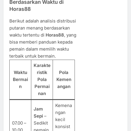
Berdasarkan Waktu di
Horas88
Berikut adalah analisis distribusi
putaran menang berdasarkan
waktu tertentu di
Horas88
, yang
bisa memberi panduan kepada
pemain dalam memilih waktu
terbaik untuk bermain.
Karakte
Waktu
ristik
Pola
Bermai
Pola
Kemen
n
Permai
angan
nan
Kemena
Jam
ngan
Sepi
–
kecil
07.00 –
Sedikit
konsist
10.00
pemain