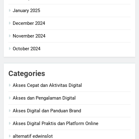
January 2025
December 2024
November 2024
October 2024
Categories
Akses Cepat dan Aktivitas Digital
Akses dan Pengalaman Digital
Akses Digital dan Panduan Brand
Akses Digital Praktis dan Platform Online
alternatif edwinslot