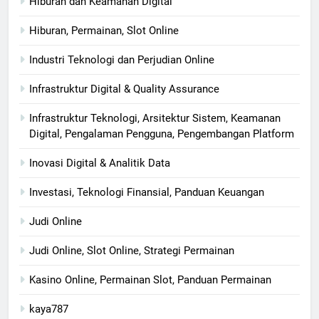
Hiburan dan Keamanan Digital
Hiburan, Permainan, Slot Online
Industri Teknologi dan Perjudian Online
Infrastruktur Digital & Quality Assurance
Infrastruktur Teknologi, Arsitektur Sistem, Keamanan
Digital, Pengalaman Pengguna, Pengembangan Platform
Inovasi Digital & Analitik Data
Investasi, Teknologi Finansial, Panduan Keuangan
Judi Online
Judi Online, Slot Online, Strategi Permainan
Kasino Online, Permainan Slot, Panduan Permainan
kaya787