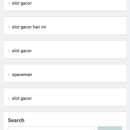
slot gacor
slot gacor hari ini
slot gacor
spaceman
slot gacor
Search