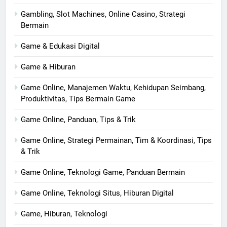
Gambling, Slot Machines, Online Casino, Strategi
Bermain
Game & Edukasi Digital
Game & Hiburan
Game Online, Manajemen Waktu, Kehidupan Seimbang,
Produktivitas, Tips Bermain Game
Game Online, Panduan, Tips & Trik
Game Online, Strategi Permainan, Tim & Koordinasi, Tips
& Trik
Game Online, Teknologi Game, Panduan Bermain
Game Online, Teknologi Situs, Hiburan Digital
Game, Hiburan, Teknologi