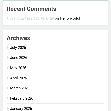
Recent Comments
A WordPress Commenter
on
Hello world!
Archives
July 2026
June 2026
May 2026
April 2026
March 2026
February 2026
January 2026