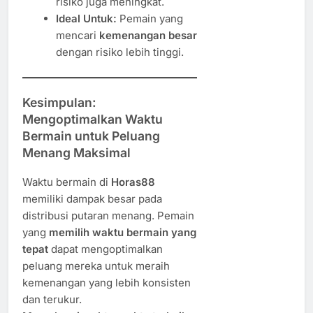
risiko juga meningkat.
Ideal Untuk:
Pemain yang
mencari
kemenangan besar
dengan risiko lebih tinggi.
Kesimpulan:
Mengoptimalkan Waktu
Bermain untuk Peluang
Menang Maksimal
Waktu bermain di
Horas88
memiliki dampak besar pada
distribusi putaran menang. Pemain
yang
memilih waktu bermain yang
tepat
dapat mengoptimalkan
peluang mereka untuk meraih
kemenangan yang lebih konsisten
dan terukur.