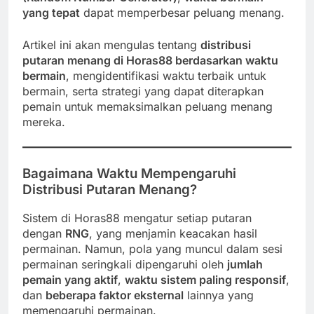
yang tepat
dapat memperbesar peluang menang.
Artikel ini akan mengulas tentang
distribusi
putaran menang di Horas88 berdasarkan waktu
bermain
, mengidentifikasi waktu terbaik untuk
bermain, serta strategi yang dapat diterapkan
pemain untuk memaksimalkan peluang menang
mereka.
Bagaimana Waktu Mempengaruhi
Distribusi Putaran Menang?
Sistem di Horas88 mengatur setiap putaran
dengan
RNG
, yang menjamin keacakan hasil
permainan. Namun, pola yang muncul dalam sesi
permainan seringkali dipengaruhi oleh
jumlah
pemain yang aktif
,
waktu sistem paling responsif
,
dan
beberapa faktor eksternal
lainnya yang
memengaruhi permainan.