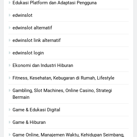
Edukasi Platform dan Adaptasi Pengguna
edwinslot
edwinslot alternatif
edwinslot link alternatif
edwinslot login
Ekonomi dan Industri Hiburan
Fitness, Kesehatan, Kebugaran di Rumah, Lifestyle
Gambling, Slot Machines, Online Casino, Strategi
Bermain
Game & Edukasi Digital
Game & Hiburan
Game Online, Manajemen Waktu, Kehidupan Seimbang,