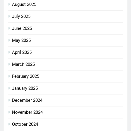
August 2025
July 2025
June 2025
May 2025
April 2025
March 2025
February 2025
January 2025
December 2024
November 2024
October 2024