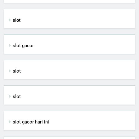
slot
slot gacor
slot
slot
slot gacor hari ini