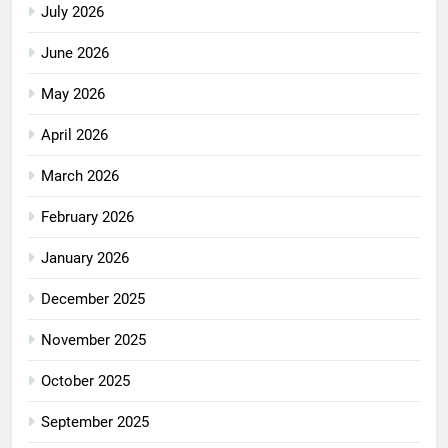
July 2026
June 2026
May 2026
April 2026
March 2026
February 2026
January 2026
December 2025
November 2025
October 2025
September 2025