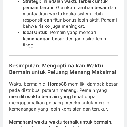
Strategi:
Ini adalah
waktu terbaik untuk
pemain berani
. Gunakan
taruhan besar
dan
manfaatkan waktu ketika sistem lebih
responsif dan fitur bonus lebih aktif. Pahami
bahwa risiko juga meningkat.
Ideal Untuk:
Pemain yang mencari
kemenangan besar
dengan risiko lebih
tinggi.
Kesimpulan: Mengoptimalkan Waktu
Bermain untuk Peluang Menang Maksimal
Waktu bermain di
Horas88
memiliki dampak besar
pada distribusi putaran menang. Pemain yang
memilih waktu bermain yang tepat
dapat
mengoptimalkan peluang mereka untuk meraih
kemenangan yang lebih konsisten dan terukur.
Memahami waktu-waktu terbaik untuk bermain
,