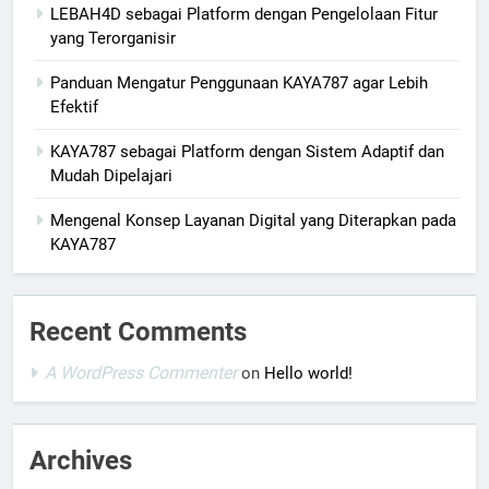
LEBAH4D sebagai Platform dengan Pengelolaan Fitur
yang Terorganisir
Panduan Mengatur Penggunaan KAYA787 agar Lebih
Efektif
KAYA787 sebagai Platform dengan Sistem Adaptif dan
Mudah Dipelajari
Mengenal Konsep Layanan Digital yang Diterapkan pada
KAYA787
Recent Comments
A WordPress Commenter
on
Hello world!
Archives