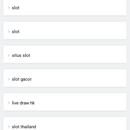
slot
slot
situs slot
slot gacor
live draw hk
slot thailand