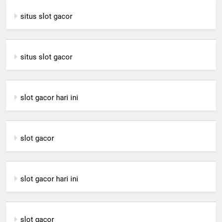
situs slot gacor
situs slot gacor
slot gacor hari ini
slot gacor
slot gacor hari ini
slot gacor