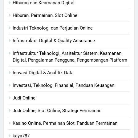
Hiburan dan Keamanan Digital
Hiburan, Permainan, Slot Online
Industri Teknologi dan Perjudian Online
Infrastruktur Digital & Quality Assurance
Infrastruktur Teknologi, Arsitektur Sistem, Keamanan
Digital, Pengalaman Pengguna, Pengembangan Platform
Inovasi Digital & Analitik Data
Investasi, Teknologi Finansial, Panduan Keuangan
Judi Online
Judi Online, Slot Online, Strategi Permainan
Kasino Online, Permainan Slot, Panduan Permainan
kaya787