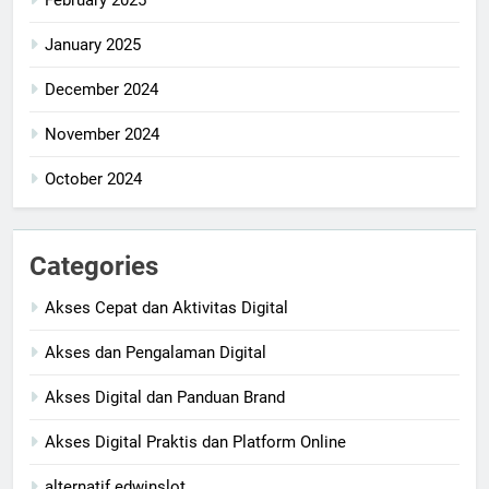
February 2025
January 2025
December 2024
November 2024
October 2024
Categories
Akses Cepat dan Aktivitas Digital
Akses dan Pengalaman Digital
Akses Digital dan Panduan Brand
Akses Digital Praktis dan Platform Online
alternatif edwinslot