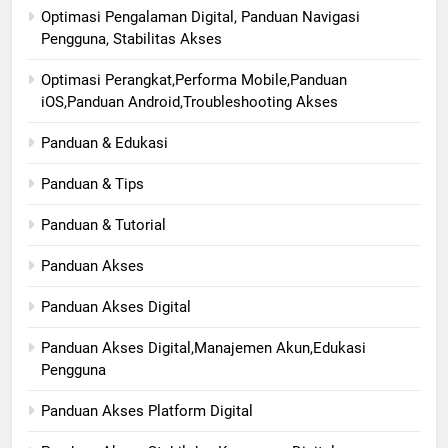
Optimasi Pengalaman Digital, Panduan Navigasi
Pengguna, Stabilitas Akses
Optimasi Perangkat,Performa Mobile,Panduan
iOS,Panduan Android,Troubleshooting Akses
Panduan & Edukasi
Panduan & Tips
Panduan & Tutorial
Panduan Akses
Panduan Akses Digital
Panduan Akses Digital,Manajemen Akun,Edukasi
Pengguna
Panduan Akses Platform Digital