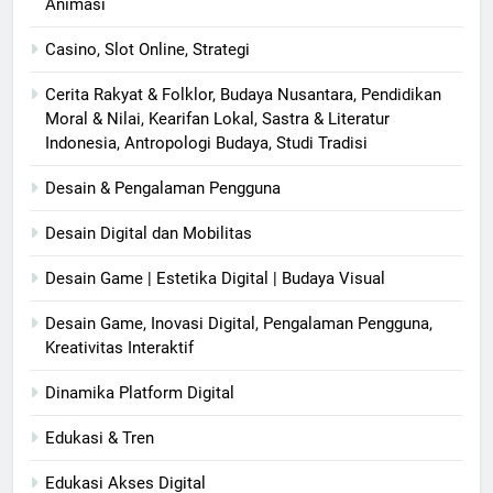
Animasi
Casino, Slot Online, Strategi
Cerita Rakyat & Folklor, Budaya Nusantara, Pendidikan
Moral & Nilai, Kearifan Lokal, Sastra & Literatur
Indonesia, Antropologi Budaya, Studi Tradisi
Desain & Pengalaman Pengguna
Desain Digital dan Mobilitas
Desain Game | Estetika Digital | Budaya Visual
Desain Game, Inovasi Digital, Pengalaman Pengguna,
Kreativitas Interaktif
Dinamika Platform Digital
Edukasi & Tren
Edukasi Akses Digital