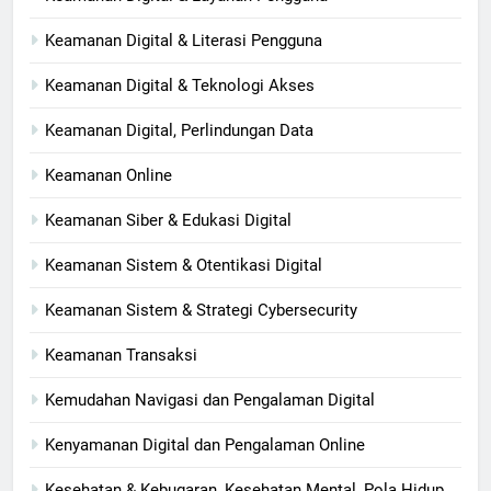
Keamanan Digital & Literasi Pengguna
Keamanan Digital & Teknologi Akses
Keamanan Digital, Perlindungan Data
Keamanan Online
Keamanan Siber & Edukasi Digital
Keamanan Sistem & Otentikasi Digital
Keamanan Sistem & Strategi Cybersecurity
Keamanan Transaksi
Kemudahan Navigasi dan Pengalaman Digital
Kenyamanan Digital dan Pengalaman Online
Kesehatan & Kebugaran, Kesehatan Mental, Pola Hidup