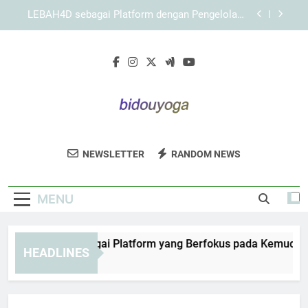
Skip
Panduan Mengatur Penggunaan KAYA787 agar
to
Lebih Efektif
content
KAYA787 sebagai Platform dengan Sistem Adaptif
dan Mudah Dipelajari
EDWINSLOT sebagai Platform yang Berfokus
pada Kemudahan Navigasi
LEBAH4D sebagai Platform dengan Pengelolaan
Fitur yang Terorganisir
Bidou Yoga
Panduan Mengatur Penggunaan KAYA787 agar
Nikmati Kelas Yoga Dan Panduan
Lebih Efektif
NEWSLETTER
RANDOM NEWS
Kesehatan Holistik Di Bidou Yoga. Untuk
KAYA787 sebagai Platform dengan Sistem Adaptif
dan Mudah Dipelajari
Kesejahteraan Tubuh Dan Pikiran.
MENU
WINSLOT sebagai Platform yang Berfokus pada Kemudahan N
HEADLINES
Weeks Ago