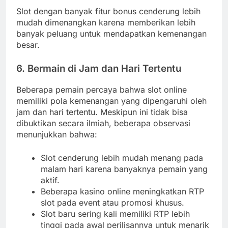
Slot dengan banyak fitur bonus cenderung lebih
mudah dimenangkan karena memberikan lebih
banyak peluang untuk mendapatkan kemenangan
besar.
6. Bermain di Jam dan Hari Tertentu
Beberapa pemain percaya bahwa slot online
memiliki pola kemenangan yang dipengaruhi oleh
jam dan hari tertentu. Meskipun ini tidak bisa
dibuktikan secara ilmiah, beberapa observasi
menunjukkan bahwa:
Slot cenderung lebih mudah menang pada
malam hari karena banyaknya pemain yang
aktif.
Beberapa kasino online meningkatkan RTP
slot pada event atau promosi khusus.
Slot baru sering kali memiliki RTP lebih
tinggi pada awal perilisannya untuk menarik