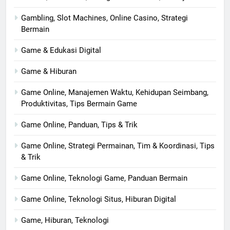
Gambling, Slot Machines, Online Casino, Strategi
Bermain
Game & Edukasi Digital
Game & Hiburan
Game Online, Manajemen Waktu, Kehidupan Seimbang,
Produktivitas, Tips Bermain Game
Game Online, Panduan, Tips & Trik
Game Online, Strategi Permainan, Tim & Koordinasi, Tips
& Trik
Game Online, Teknologi Game, Panduan Bermain
Game Online, Teknologi Situs, Hiburan Digital
Game, Hiburan, Teknologi