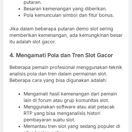
putaran.
Besaran kemenangan yang diberikan.
Pola kemunculan simbol dan fitur bonus.
Jika dalam beberapa putaran demo slot sering
memberikan kemenangan, ada kemungkinan besar
itu adalah slot gacor.
4. Mengamati Pola dan Tren Slot Gacor
Beberapa pemain profesional menggunakan teknik
analisis pola dan tren dalam permainan slot.
Beberapa cara yang bisa digunakan adalah:
Mengamati hasil kemenangan dari pemain
lain di forum atau grup komunitas slot.
Menggunakan software atau alat pelacak
RTP yang bisa menganalisis histori
pembayaran suatu slot.
Memantau tren slot yang sedang populer di