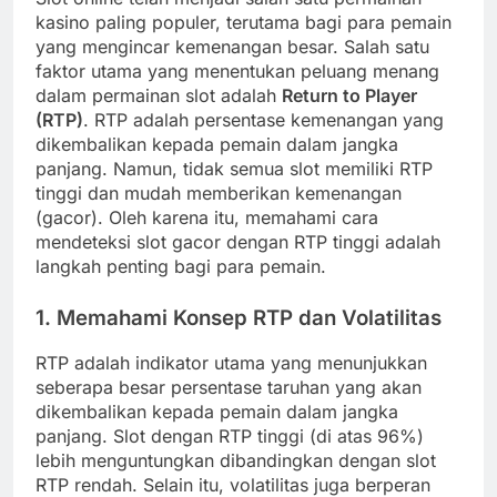
kasino paling populer, terutama bagi para pemain
yang mengincar kemenangan besar. Salah satu
faktor utama yang menentukan peluang menang
dalam permainan slot adalah
Return to Player
(RTP)
. RTP adalah persentase kemenangan yang
dikembalikan kepada pemain dalam jangka
panjang. Namun, tidak semua slot memiliki RTP
tinggi dan mudah memberikan kemenangan
(gacor). Oleh karena itu, memahami cara
mendeteksi slot gacor dengan RTP tinggi adalah
langkah penting bagi para pemain.
1. Memahami Konsep RTP dan Volatilitas
RTP adalah indikator utama yang menunjukkan
seberapa besar persentase taruhan yang akan
dikembalikan kepada pemain dalam jangka
panjang. Slot dengan RTP tinggi (di atas 96%)
lebih menguntungkan dibandingkan dengan slot
RTP rendah. Selain itu, volatilitas juga berperan