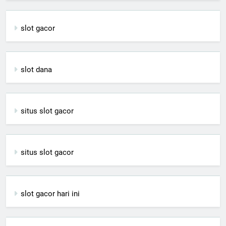
slot gacor
slot dana
situs slot gacor
situs slot gacor
slot gacor hari ini