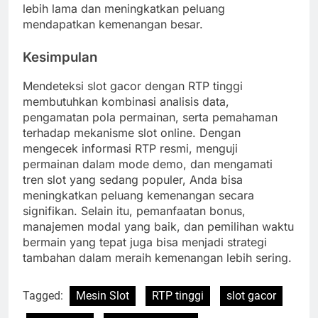
lebih lama dan meningkatkan peluang
mendapatkan kemenangan besar.
Kesimpulan
Mendeteksi slot gacor dengan RTP tinggi
membutuhkan kombinasi analisis data,
pengamatan pola permainan, serta pemahaman
terhadap mekanisme slot online. Dengan
mengecek informasi RTP resmi, menguji
permainan dalam mode demo, dan mengamati
tren slot yang sedang populer, Anda bisa
meningkatkan peluang kemenangan secara
signifikan. Selain itu, pemanfaatan bonus,
manajemen modal yang baik, dan pemilihan waktu
bermain yang tepat juga bisa menjadi strategi
tambahan dalam meraih kemenangan lebih sering.
Tagged:
Mesin Slot
RTP tinggi
slot gacor