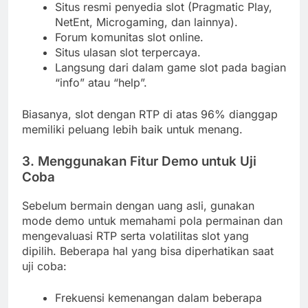
Situs resmi penyedia slot (Pragmatic Play,
NetEnt, Microgaming, dan lainnya).
Forum komunitas slot online.
Situs ulasan slot terpercaya.
Langsung dari dalam game slot pada bagian
“info” atau “help”.
Biasanya, slot dengan RTP di atas 96% dianggap
memiliki peluang lebih baik untuk menang.
3. Menggunakan Fitur Demo untuk Uji
Coba
Sebelum bermain dengan uang asli, gunakan
mode demo untuk memahami pola permainan dan
mengevaluasi RTP serta volatilitas slot yang
dipilih. Beberapa hal yang bisa diperhatikan saat
uji coba:
Frekuensi kemenangan dalam beberapa