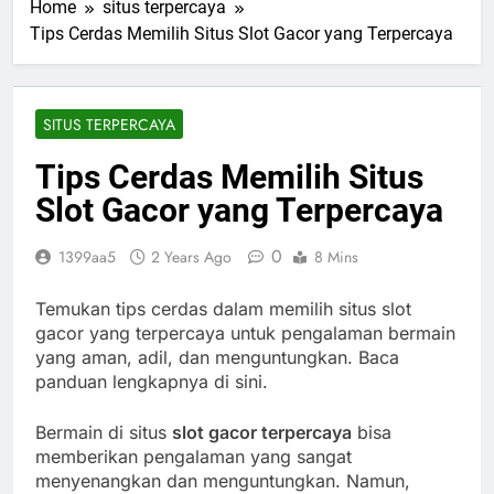
Home
situs terpercaya
Tips Cerdas Memilih Situs Slot Gacor yang Terpercaya
SITUS TERPERCAYA
Tips Cerdas Memilih Situs
Slot Gacor yang Terpercaya
0
1399aa5
2 Years Ago
8 Mins
Temukan tips cerdas dalam memilih situs slot
gacor yang terpercaya untuk pengalaman bermain
yang aman, adil, dan menguntungkan. Baca
panduan lengkapnya di sini.
Bermain di situs
slot gacor terpercaya
bisa
memberikan pengalaman yang sangat
menyenangkan dan menguntungkan. Namun,