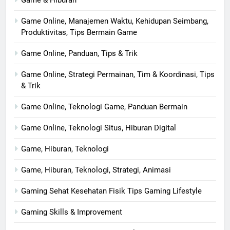
Game & Hiburan
Game Online, Manajemen Waktu, Kehidupan Seimbang,
Produktivitas, Tips Bermain Game
Game Online, Panduan, Tips & Trik
Game Online, Strategi Permainan, Tim & Koordinasi, Tips
& Trik
Game Online, Teknologi Game, Panduan Bermain
Game Online, Teknologi Situs, Hiburan Digital
Game, Hiburan, Teknologi
Game, Hiburan, Teknologi, Strategi, Animasi
Gaming Sehat Kesehatan Fisik Tips Gaming Lifestyle
Gaming Skills & Improvement