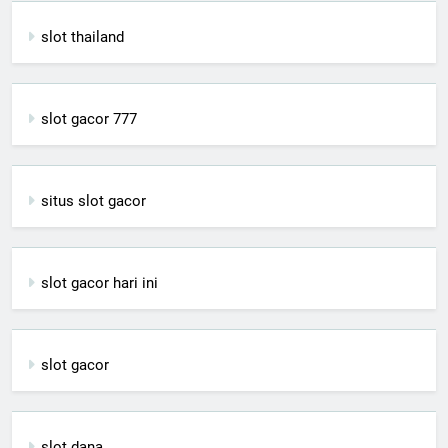
slot thailand
slot gacor 777
situs slot gacor
slot gacor hari ini
slot gacor
slot dana