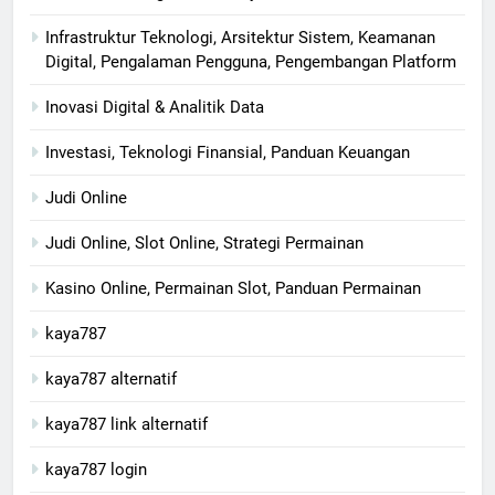
Infrastruktur Teknologi, Arsitektur Sistem, Keamanan
Digital, Pengalaman Pengguna, Pengembangan Platform
Inovasi Digital & Analitik Data
Investasi, Teknologi Finansial, Panduan Keuangan
Judi Online
Judi Online, Slot Online, Strategi Permainan
Kasino Online, Permainan Slot, Panduan Permainan
kaya787
kaya787 alternatif
kaya787 link alternatif
kaya787 login