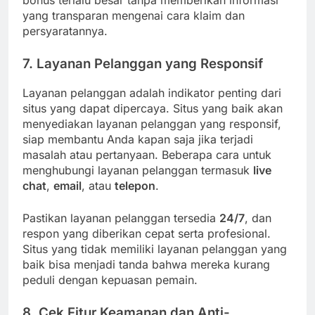
yang transparan mengenai cara klaim dan
persyaratannya.
7. Layanan Pelanggan yang Responsif
Layanan pelanggan adalah indikator penting dari
situs yang dapat dipercaya. Situs yang baik akan
menyediakan layanan pelanggan yang responsif,
siap membantu Anda kapan saja jika terjadi
masalah atau pertanyaan. Beberapa cara untuk
menghubungi layanan pelanggan termasuk
live
chat
,
email
, atau
telepon
.
Pastikan layanan pelanggan tersedia
24/7
, dan
respon yang diberikan cepat serta profesional.
Situs yang tidak memiliki layanan pelanggan yang
baik bisa menjadi tanda bahwa mereka kurang
peduli dengan kepuasan pemain.
8. Cek Fitur Keamanan dan Anti-