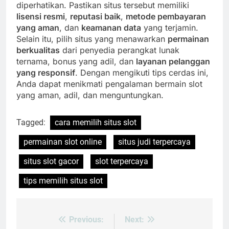
diperhatikan. Pastikan situs tersebut memiliki
lisensi resmi
,
reputasi baik
,
metode pembayaran
yang aman
, dan
keamanan data
yang terjamin.
Selain itu, pilih situs yang menawarkan
permainan
berkualitas
dari penyedia perangkat lunak
ternama, bonus yang adil, dan
layanan pelanggan
yang responsif
. Dengan mengikuti tips cerdas ini,
Anda dapat menikmati pengalaman bermain slot
yang aman, adil, dan menguntungkan.
Tagged:
cara memilih situs slot
permainan slot online
situs judi terpercaya
situs slot gacor
slot terpercaya
tips memilih situs slot
Previous:
Next:
Post