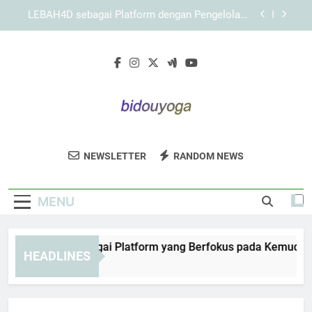
Skip
Panduan Mengatur Penggunaan KAYA787 agar
to
Lebih Efektif
content
KAYA787 sebagai Platform dengan Sistem Adaptif
dan Mudah Dipelajari
EDWINSLOT sebagai Platform yang Berfokus
pada Kemudahan Navigasi
LEBAH4D sebagai Platform dengan Pengelolaan
Fitur yang Terorganisir
Bidou Yoga
Panduan Mengatur Penggunaan KAYA787 agar
Nikmati Kelas Yoga Dan Panduan
Lebih Efektif
NEWSLETTER
RANDOM NEWS
Kesehatan Holistik Di Bidou Yoga. Untuk
KAYA787 sebagai Platform dengan Sistem Adaptif
dan Mudah Dipelajari
Kesejahteraan Tubuh Dan Pikiran.
MENU
WINSLOT sebagai Platform yang Berfokus pada Kemudahan N
HEADLINES
Weeks Ago