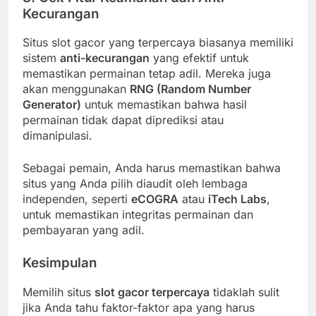
Kecurangan
Situs slot gacor yang terpercaya biasanya memiliki
sistem
anti-kecurangan
yang efektif untuk
memastikan permainan tetap adil. Mereka juga
akan menggunakan
RNG (Random Number
Generator)
untuk memastikan bahwa hasil
permainan tidak dapat diprediksi atau
dimanipulasi.
Sebagai pemain, Anda harus memastikan bahwa
situs yang Anda pilih diaudit oleh lembaga
independen, seperti
eCOGRA
atau
iTech Labs
,
untuk memastikan integritas permainan dan
pembayaran yang adil.
Kesimpulan
Memilih situs
slot gacor terpercaya
tidaklah sulit
jika Anda tahu faktor-faktor apa yang harus