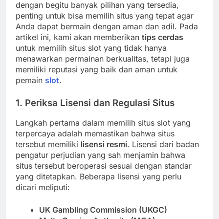
dengan begitu banyak pilihan yang tersedia,
penting untuk bisa memilih situs yang tepat agar
Anda dapat bermain dengan aman dan adil. Pada
artikel ini, kami akan memberikan
tips cerdas
untuk memilih situs slot yang tidak hanya
menawarkan permainan berkualitas, tetapi juga
memiliki reputasi yang baik dan aman untuk
pemain
slot
.
1. Periksa Lisensi dan Regulasi Situs
Langkah pertama dalam memilih situs slot yang
terpercaya adalah memastikan bahwa situs
tersebut memiliki
lisensi resmi
. Lisensi dari badan
pengatur perjudian yang sah menjamin bahwa
situs tersebut beroperasi sesuai dengan standar
yang ditetapkan. Beberapa lisensi yang perlu
dicari meliputi:
UK Gambling Commission (UKGC)