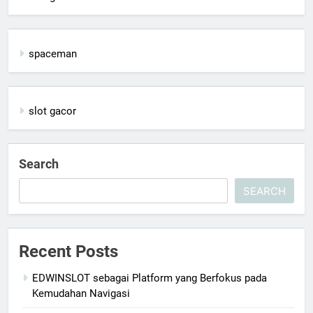
spaceman
slot gacor
Search
SEARCH
Recent Posts
EDWINSLOT sebagai Platform yang Berfokus pada
Kemudahan Navigasi