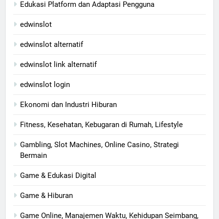
Edukasi Platform dan Adaptasi Pengguna
edwinslot
edwinslot alternatif
edwinslot link alternatif
edwinslot login
Ekonomi dan Industri Hiburan
Fitness, Kesehatan, Kebugaran di Rumah, Lifestyle
Gambling, Slot Machines, Online Casino, Strategi
Bermain
Game & Edukasi Digital
Game & Hiburan
Game Online, Manajemen Waktu, Kehidupan Seimbang,