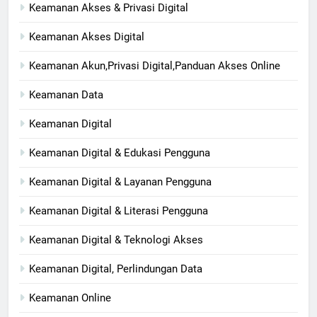
Keamanan Akses & Privasi Digital
Keamanan Akses Digital
Keamanan Akun,Privasi Digital,Panduan Akses Online
Keamanan Data
Keamanan Digital
Keamanan Digital & Edukasi Pengguna
Keamanan Digital & Layanan Pengguna
Keamanan Digital & Literasi Pengguna
Keamanan Digital & Teknologi Akses
Keamanan Digital, Perlindungan Data
Keamanan Online