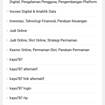
Digital, Pengalaman Pengguna, Pengembangan Platform
Inovasi Digital & Analitik Data
Investasi, Teknologi Finansial, Panduan Keuangan
Judi Online
Judi Online, Slot Online, Strategi Permainan
Kasino Online, Permainan Slot, Panduan Permainan
kaya787
kaya787 alternatif
kaya787 link alternatif
kaya787 login
kaya787 rtp