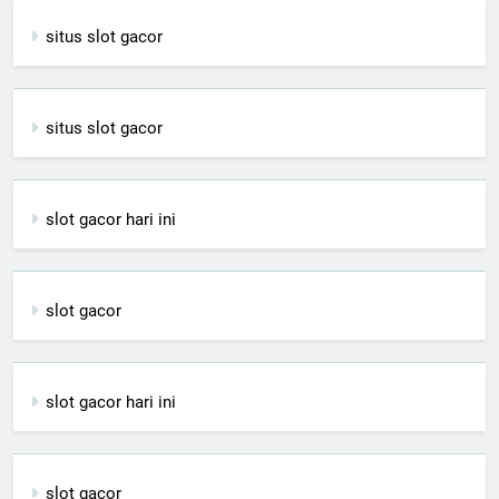
situs slot gacor
situs slot gacor
slot gacor hari ini
slot gacor
slot gacor hari ini
slot gacor