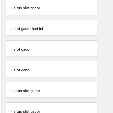
situs slot gacor
slot gacor hari ini
slot gacor
slot dana
situs slot gacor
situs slot gacor