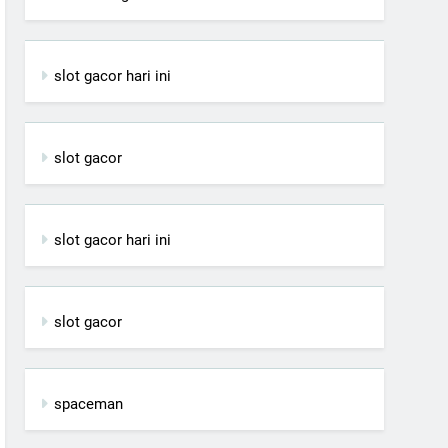
slot gacor hari ini
slot gacor
slot gacor hari ini
slot gacor
spaceman