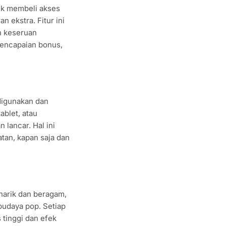
uk membeli akses
n ekstra. Fitur ini
 keseruan
pencapaian bonus,
digunakan dan
ablet, atau
 lancar. Hal ini
an, kapan saja dan
narik dan beragam,
 budaya pop. Setiap
 tinggi dan efek