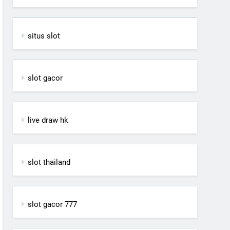
situs slot
slot gacor
live draw hk
slot thailand
slot gacor 777