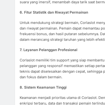
suara yang imersif, menambah daya tarik saat berm
6. Fitur Statistik dan Riwayat Permainan
Untuk mendukung strategi bermain, Corlaslot menyed
dan riwayat permainan. Pemain dapat memantau p
frekuensi bonus, dan hasil putaran sebelumnya. Da
dalam merancang strategi taruhan yang lebih efekti
7. Layanan Pelanggan Profesional
Corlaslot memiliki tim support yang siap membantu
pelanggan yang responsif memastikan setiap pert
teknis dapat diselesaikan dengan cepat, sehingga
dan fokus dalam bermain.
8. Sistem Keamanan Tinggi
Keamanan menjadi prioritas utama di Corlaslot. De
enkripsi terbaru, data dan transaksi pemain terlind