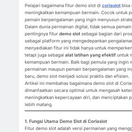
Pelajari bagaimana fitur demo slot di
corlaslot
bisa
meningkatkan kemampuan bermain. Cocok untuk 
pemain berpengalaman yang ingin menyusun strateg
Dalam dunia permainan digital, tidak semua pemai
pentingnya fitur
demo slot
sebagai bagian dari prose
sebagai platform yang mengedepankan pengalama
menyediakan fitur ini tidak hanya untuk memperke
tetapi juga sebagai
alat latihan yang efektif
untuk 
kemampuan bermain. Baik bagi pemula yang ingin
permainan maupun pemain berpengalaman yang ingi
baru, demo slot menjadi solusi praktis dan efisien.
Artikel ini membahas bagaimana demo slot di Corlas
dimanfaatkan secara optimal untuk mengasah keter
meningkatkan kepercayaan diri, dan menciptakan p
lebih matang.
1. Fungsi Utama Demo Slot di Corlaslot
Fitur demo slot adalah versi permainan yang mengg