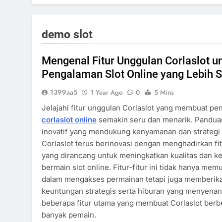
demo slot
Mengenal Fitur Unggulan Corlaslot u
Pengalaman Slot Online yang Lebih 
1399aa5
1 Year Ago
0
5 Mins
Jelajahi fitur unggulan Corlaslot yang membuat p
corlaslot online
semakin seru dan menarik. Panduan
inovatif yang mendukung kenyamanan dan strategi
Corlaslot terus berinovasi dengan menghadirkan fit
yang dirancang untuk meningkatkan kualitas dan 
bermain slot online. Fitur-fitur ini tidak hanya m
dalam mengakses permainan tetapi juga memberik
keuntungan strategis serta hiburan yang menyenan
beberapa fitur utama yang membuat Corlaslot berb
banyak pemain.