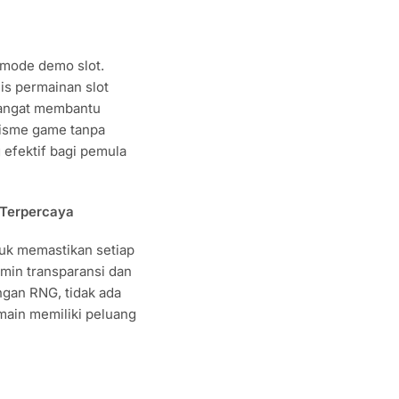
h mode demo slot.
is permainan slot
sangat membantu
isme game tanpa
g efektif bagi pemula
 Terpercaya
uk memastikan setiap
jamin transparansi dan
gan RNG, tidak ada
emain memiliki peluang