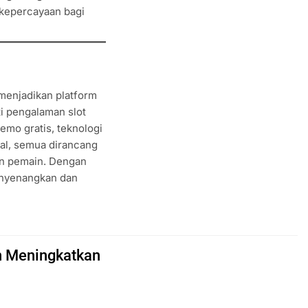
 kepercayaan bagi
 menjadikan platform
ti pengalaman slot
emo gratis, teknologi
nal, semua dirancang
n pemain. Dengan
menyenangkan dan
h Meningkatkan