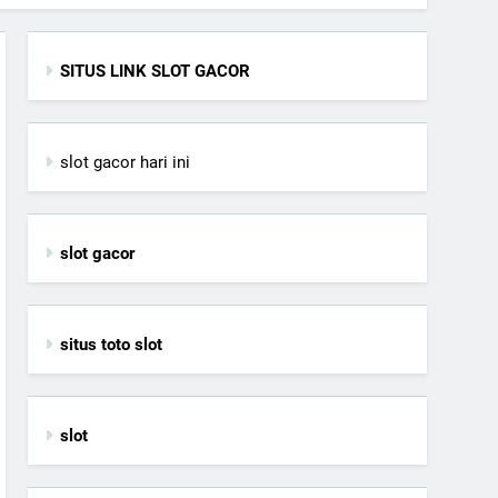
SITUS LINK SLOT GACOR
slot gacor hari ini
slot gacor
situs toto slot
slot