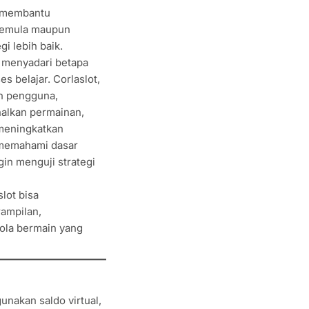
 membantu
pemula maupun
i lebih baik.
n menyadari betapa
s belajar. Corlaslot,
n pengguna,
nalkan permainan,
meningkatkan
 memahami dasar
n menguji strategi
lot bisa
ampilan,
ola bermain yang
unakan saldo virtual,