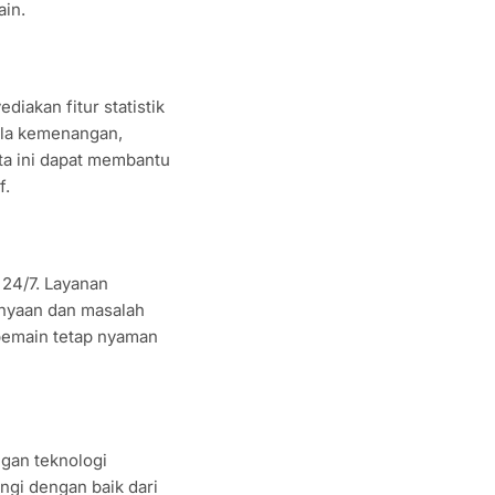
ain.
iakan fitur statistik
ola kemenangan,
ta ini dapat membantu
f.
 24/7. Layanan
anyaan dan masalah
 pemain tetap nyaman
ngan teknologi
ungi dengan baik dari