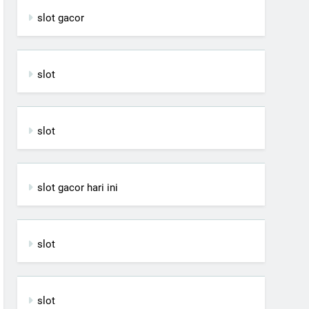
slot gacor
slot
slot
slot gacor hari ini
slot
slot