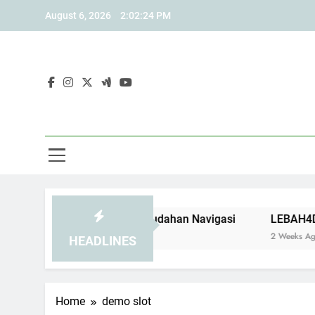
Skip
August 6, 2026
2:02:25 PM
to
content
Bid
Nikmati Ke
erfokus pada Kemudahan Navigasi
LEBAH4D sebagai Pla
2 Weeks Ago
HEADLINES
Home
demo slot