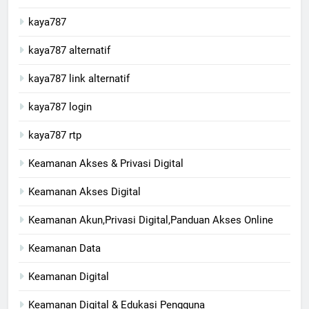
kaya787
kaya787 alternatif
kaya787 link alternatif
kaya787 login
kaya787 rtp
Keamanan Akses & Privasi Digital
Keamanan Akses Digital
Keamanan Akun,Privasi Digital,Panduan Akses Online
Keamanan Data
Keamanan Digital
Keamanan Digital & Edukasi Pengguna