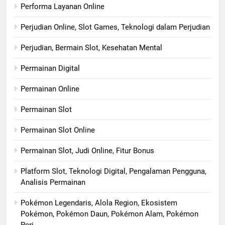
Performa Layanan Online
Perjudian Online, Slot Games, Teknologi dalam Perjudian
Perjudian, Bermain Slot, Kesehatan Mental
Permainan Digital
Permainan Online
Permainan Slot
Permainan Slot Online
Permainan Slot, Judi Online, Fitur Bonus
Platform Slot, Teknologi Digital, Pengalaman Pengguna,
Analisis Permainan
Pokémon Legendaris, Alola Region, Ekosistem
Pokémon, Pokémon Daun, Pokémon Alam, Pokémon