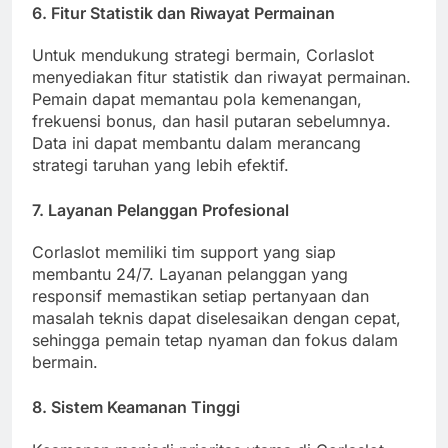
6. Fitur Statistik dan Riwayat Permainan
Untuk mendukung strategi bermain, Corlaslot
menyediakan fitur statistik dan riwayat permainan.
Pemain dapat memantau pola kemenangan,
frekuensi bonus, dan hasil putaran sebelumnya.
Data ini dapat membantu dalam merancang
strategi taruhan yang lebih efektif.
7. Layanan Pelanggan Profesional
Corlaslot memiliki tim support yang siap
membantu 24/7. Layanan pelanggan yang
responsif memastikan setiap pertanyaan dan
masalah teknis dapat diselesaikan dengan cepat,
sehingga pemain tetap nyaman dan fokus dalam
bermain.
8. Sistem Keamanan Tinggi