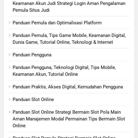
Keamanan Akun Judi Strategi Login Aman Pengalaman
Pemula Situs Judi
Panduan Pemula dan Optimalisasi Platform
Panduan Pemula, Tips Game Mobile, Keamanan Digital,
Dunia Game, Tutorial Online, Teknologi & Internet
Panduan Pengguna
Panduan Pengguna, Teknologi Digital, Tips Mobile,
Keamanan Akun, Tutorial Online
Panduan Praktis, Akses Digital, Kemudahan Pengguna
Panduan Slot Online
Panduan Slot Online Strategi Bermain Slot Pola Main
Aman Manajemen Modal Permainan Tips Bermain Slot
Online