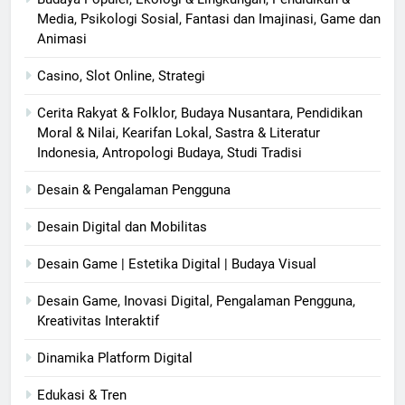
Media, Psikologi Sosial, Fantasi dan Imajinasi, Game dan
Animasi
Casino, Slot Online, Strategi
Cerita Rakyat & Folklor, Budaya Nusantara, Pendidikan
Moral & Nilai, Kearifan Lokal, Sastra & Literatur
Indonesia, Antropologi Budaya, Studi Tradisi
Desain & Pengalaman Pengguna
Desain Digital dan Mobilitas
Desain Game | Estetika Digital | Budaya Visual
Desain Game, Inovasi Digital, Pengalaman Pengguna,
Kreativitas Interaktif
Dinamika Platform Digital
Edukasi & Tren