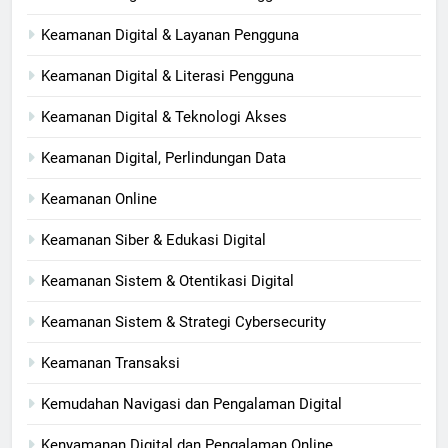
Keamanan Digital & Layanan Pengguna
Keamanan Digital & Literasi Pengguna
Keamanan Digital & Teknologi Akses
Keamanan Digital, Perlindungan Data
Keamanan Online
Keamanan Siber & Edukasi Digital
Keamanan Sistem & Otentikasi Digital
Keamanan Sistem & Strategi Cybersecurity
Keamanan Transaksi
Kemudahan Navigasi dan Pengalaman Digital
Kenyamanan Digital dan Pengalaman Online