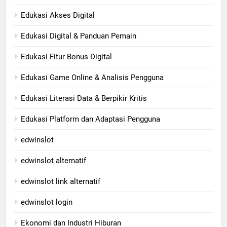
Edukasi Akses Digital
Edukasi Digital & Panduan Pemain
Edukasi Fitur Bonus Digital
Edukasi Game Online & Analisis Pengguna
Edukasi Literasi Data & Berpikir Kritis
Edukasi Platform dan Adaptasi Pengguna
edwinslot
edwinslot alternatif
edwinslot link alternatif
edwinslot login
Ekonomi dan Industri Hiburan