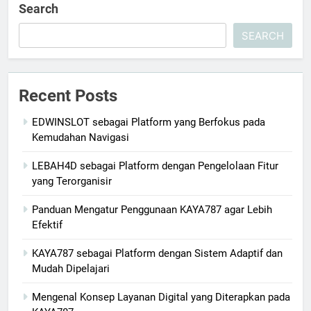
Search
SEARCH
Recent Posts
EDWINSLOT sebagai Platform yang Berfokus pada
Kemudahan Navigasi
LEBAH4D sebagai Platform dengan Pengelolaan Fitur
yang Terorganisir
Panduan Mengatur Penggunaan KAYA787 agar Lebih
Efektif
KAYA787 sebagai Platform dengan Sistem Adaptif dan
Mudah Dipelajari
Mengenal Konsep Layanan Digital yang Diterapkan pada