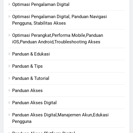
Optimasi Pengalaman Digital
Optimasi Pengalaman Digital, Panduan Navigasi
Pengguna, Stabilitas Akses
Optimasi Perangkat,Performa Mobile,Panduan
iOS,Panduan Android,Troubleshooting Akses
Panduan & Edukasi
Panduan & Tips
Panduan & Tutorial
Panduan Akses
Panduan Akses Digital
Panduan Akses Digital,Manajemen Akun,Edukasi
Pengguna