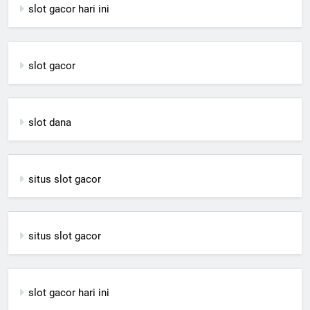
slot gacor hari ini
slot gacor
slot dana
situs slot gacor
situs slot gacor
slot gacor hari ini