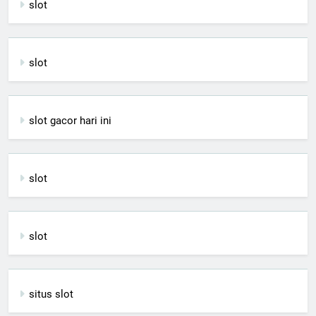
slot
slot
slot gacor hari ini
slot
slot
situs slot