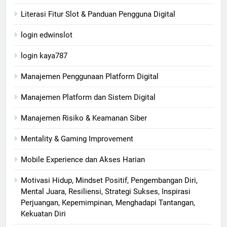
Literasi Fitur Slot & Panduan Pengguna Digital
login edwinslot
login kaya787
Manajemen Penggunaan Platform Digital
Manajemen Platform dan Sistem Digital
Manajemen Risiko & Keamanan Siber
Mentality & Gaming Improvement
Mobile Experience dan Akses Harian
Motivasi Hidup, Mindset Positif, Pengembangan Diri,
Mental Juara, Resiliensi, Strategi Sukses, Inspirasi
Perjuangan, Kepemimpinan, Menghadapi Tantangan,
Kekuatan Diri