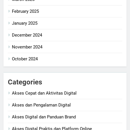
February 2025
January 2025
December 2024
November 2024
October 2024
Categories
Akses Cepat dan Aktivitas Digital
Akses dan Pengalaman Digital
Akses Digital dan Panduan Brand
Akses Digital Praktis dan Platform Online