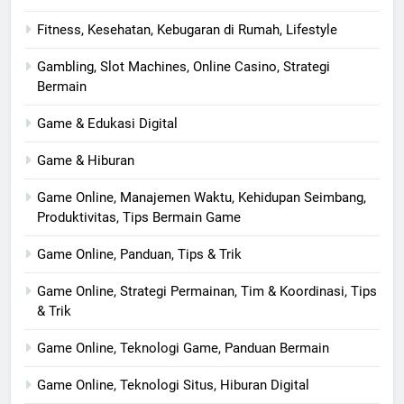
Fitness, Kesehatan, Kebugaran di Rumah, Lifestyle
Gambling, Slot Machines, Online Casino, Strategi
Bermain
Game & Edukasi Digital
Game & Hiburan
Game Online, Manajemen Waktu, Kehidupan Seimbang,
Produktivitas, Tips Bermain Game
Game Online, Panduan, Tips & Trik
Game Online, Strategi Permainan, Tim & Koordinasi, Tips
& Trik
Game Online, Teknologi Game, Panduan Bermain
Game Online, Teknologi Situs, Hiburan Digital