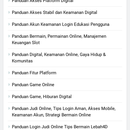
Panduan Akses Platform Digital
Panduan Akses Stabil dan Keamanan Digital
Panduan Akun Keamanan Login Edukasi Pengguna
Panduan Bermain, Permainan Online, Manajemen
Keuangan Slot
Panduan Digital, Keamanan Online, Gaya Hidup &
Komunitas
Panduan Fitur Platform
Panduan Game Online
Panduan Game, Hiburan Digital
Panduan Judi Online, Tips Login Aman, Akses Mobile,
Keamanan Akun, Strategi Bermain Online
Panduan Login Judi Online Tips Bermain Lebah4D