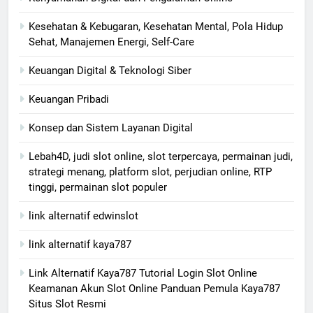
Kesehatan & Kebugaran, Kesehatan Mental, Pola Hidup
Sehat, Manajemen Energi, Self-Care
Keuangan Digital & Teknologi Siber
Keuangan Pribadi
Konsep dan Sistem Layanan Digital
Lebah4D, judi slot online, slot terpercaya, permainan judi,
strategi menang, platform slot, perjudian online, RTP
tinggi, permainan slot populer
link alternatif edwinslot
link alternatif kaya787
Link Alternatif Kaya787 Tutorial Login Slot Online
Keamanan Akun Slot Online Panduan Pemula Kaya787
Situs Slot Resmi