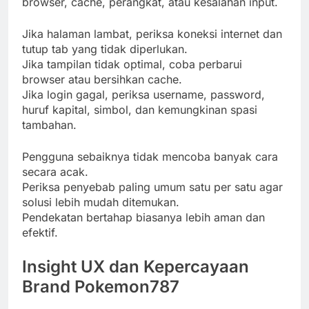
browser, cache, perangkat, atau kesalahan input.
Jika halaman lambat, periksa koneksi internet dan
tutup tab yang tidak diperlukan.
Jika tampilan tidak optimal, coba perbarui
browser atau bersihkan cache.
Jika login gagal, periksa username, password,
huruf kapital, simbol, dan kemungkinan spasi
tambahan.
Pengguna sebaiknya tidak mencoba banyak cara
secara acak.
Periksa penyebab paling umum satu per satu agar
solusi lebih mudah ditemukan.
Pendekatan bertahap biasanya lebih aman dan
efektif.
Insight UX dan Kepercayaan
Brand Pokemon787