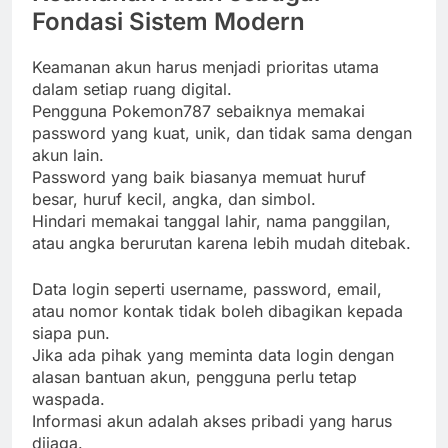
Fondasi Sistem Modern
Keamanan akun harus menjadi prioritas utama
dalam setiap ruang digital.
Pengguna Pokemon787 sebaiknya memakai
password yang kuat, unik, dan tidak sama dengan
akun lain.
Password yang baik biasanya memuat huruf
besar, huruf kecil, angka, dan simbol.
Hindari memakai tanggal lahir, nama panggilan,
atau angka berurutan karena lebih mudah ditebak.
Data login seperti username, password, email,
atau nomor kontak tidak boleh dibagikan kepada
siapa pun.
Jika ada pihak yang meminta data login dengan
alasan bantuan akun, pengguna perlu tetap
waspada.
Informasi akun adalah akses pribadi yang harus
dijaga.