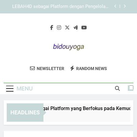
Skip
Panduan Mengatur Penggunaan KAYA787 agar
to
Lebih Efektif
content
KAYA787 sebagai Platform dengan Sistem Adaptif
dan Mudah Dipelajari
EDWINSLOT sebagai Platform yang Berfokus
pada Kemudahan Navigasi
LEBAH4D sebagai Platform dengan Pengelolaan
Fitur yang Terorganisir
Bidou Yoga
Panduan Mengatur Penggunaan KAYA787 agar
Nikmati Kelas Yoga Dan Panduan
Lebih Efektif
NEWSLETTER
RANDOM NEWS
Kesehatan Holistik Di Bidou Yoga. Untuk
KAYA787 sebagai Platform dengan Sistem Adaptif
dan Mudah Dipelajari
Kesejahteraan Tubuh Dan Pikiran.
MENU
WINSLOT sebagai Platform yang Berfokus pada Kemudahan N
HEADLINES
Weeks Ago