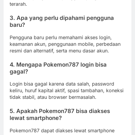
terarah.
3. Apa yang perlu dipahami pengguna
baru?
Pengguna baru perlu memahami akses login,
keamanan akun, penggunaan mobile, perbedaan
resmi dan alternatif, serta menu dasar akun.
4. Mengapa Pokemon787 login bisa
gagal?
Login bisa gagal karena data salah, password
keliru, huruf kapital aktif, spasi tambahan, koneksi
tidak stabil, atau browser bermasalah.
5. Apakah Pokemon787 bisa diakses
lewat smartphone?
Pokemon787 dapat diakses lewat smartphone