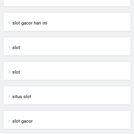
slot gacor hari ini
slot
slot
situs slot
slot gacor