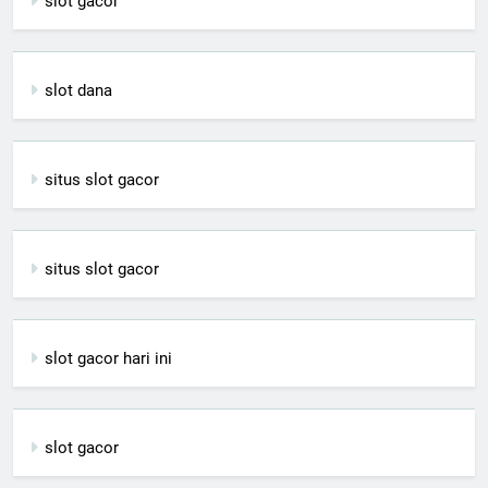
slot gacor
slot dana
situs slot gacor
situs slot gacor
slot gacor hari ini
slot gacor