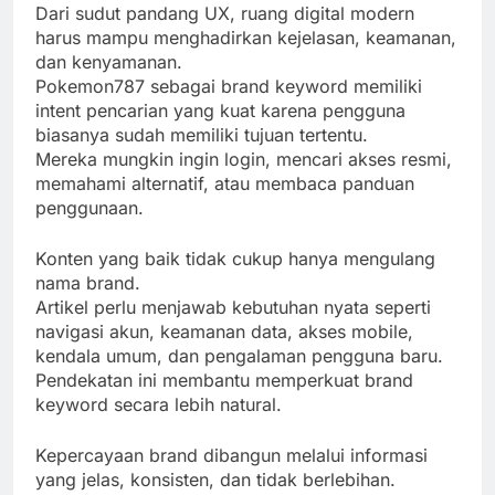
Dari sudut pandang UX, ruang digital modern
harus mampu menghadirkan kejelasan, keamanan,
dan kenyamanan.
Pokemon787 sebagai brand keyword memiliki
intent pencarian yang kuat karena pengguna
biasanya sudah memiliki tujuan tertentu.
Mereka mungkin ingin login, mencari akses resmi,
memahami alternatif, atau membaca panduan
penggunaan.
Konten yang baik tidak cukup hanya mengulang
nama brand.
Artikel perlu menjawab kebutuhan nyata seperti
navigasi akun, keamanan data, akses mobile,
kendala umum, dan pengalaman pengguna baru.
Pendekatan ini membantu memperkuat brand
keyword secara lebih natural.
Kepercayaan brand dibangun melalui informasi
yang jelas, konsisten, dan tidak berlebihan.