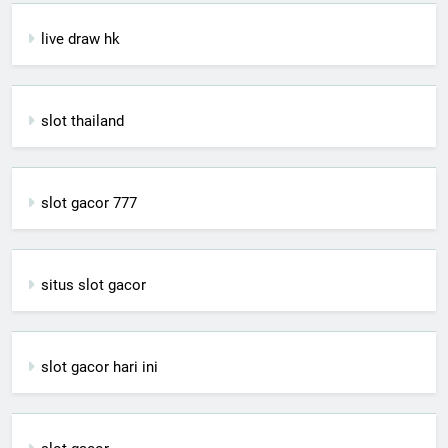
live draw hk
slot thailand
slot gacor 777
situs slot gacor
slot gacor hari ini