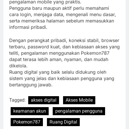
pengalaman mobile yang praktis.
Pengguna baru maupun aktif perlu memahami
cara login, menjaga data, mengenali menu dasar,
serta memeriksa halaman sebelum memasukkan
informasi pribadi.
Dengan perangkat pribadi, koneksi stabil, browser
terbaru, password kuat, dan kebiasaan akses yang
teliti, pengalaman menggunakan Pokemon787
dapat terasa lebih aman, nyaman, dan mudah
dikelola.
Ruang digital yang baik selalu didukung oleh
sistem yang jelas dan kebiasaan pengguna yang
bertanggung jawab.
Tagged:
akses digital
Akses Mobile
keamanan akun
pengalaman pengguna
Pokemon787
Ruang Digital