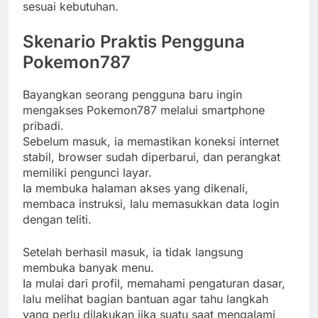
sesuai kebutuhan.
Skenario Praktis Pengguna
Pokemon787
Bayangkan seorang pengguna baru ingin
mengakses Pokemon787 melalui smartphone
pribadi.
Sebelum masuk, ia memastikan koneksi internet
stabil, browser sudah diperbarui, dan perangkat
memiliki pengunci layar.
Ia membuka halaman akses yang dikenali,
membaca instruksi, lalu memasukkan data login
dengan teliti.
Setelah berhasil masuk, ia tidak langsung
membuka banyak menu.
Ia mulai dari profil, memahami pengaturan dasar,
lalu melihat bagian bantuan agar tahu langkah
yang perlu dilakukan jika suatu saat mengalami